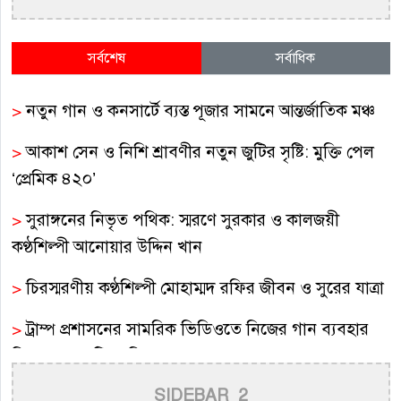
সর্বশেষ
সর্বাধিক
>
নতুন গান ও কনসার্টে ব্যস্ত পূজার সামনে আন্তর্জাতিক মঞ্চ
>
আকাশ সেন ও নিশি শ্রাবণীর নতুন জুটির সৃষ্টি: মুক্তি পেল
‘প্রেমিক ৪২০’
>
সুরাঙ্গনের নিভৃত পথিক: স্মরণে সুরকার ও কালজয়ী
কণ্ঠশিল্পী আনোয়ার উদ্দিন খান
>
চিরস্মরণীয় কণ্ঠশিল্পী মোহাম্মদ রফির জীবন ও সুরের যাত্রা
>
ট্রাম্প প্রশাসনের সামরিক ভিডিওতে নিজের গান ব্যবহার
নিয়ে ক্ষুব্ধ কেটি পেরি
SIDEBAR_2
>
নতুন করে ভাইরাল ‘আজ কেন মন উদাসী হয়ে’ গানের