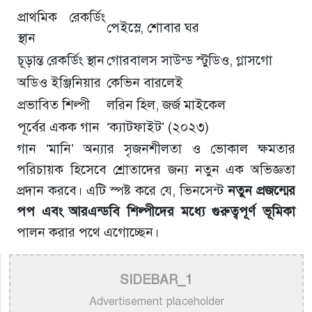
প্রাথমিক রেকর্ডিং
পেইস্লে, শোবার ঘর
স্থান
চূড়ান্ত রেকর্ডিং স্থান
গোরবালস সাউন্ড স্টুডিও, গ্লাসগো
অডিও ইঞ্জিনিয়ার
কেভিন বারলেই
প্রভাবিত শিল্পী
লরিন হিল, জর্জ মাইকেল
পূর্বের একক গান
‘ক্যাটফাইট’ (২০২৩)
গান ‘মানি’ অন্যার সৃজনশীলতা ও ভোকাল ক্ষমতার
পরিচায়ক হিসেবে শ্রোতাদের জন্য নতুন এক অভিজ্ঞতা
প্রদান করবে। এটি স্পষ্ট করে যে, ভিনসেন্ট
নতুন প্রজন্মের
পপ এবং আরএন্ডবি শিল্পীদের মধ্যে গুরুত্বপূর্ণ ভূমিকা
পালন করার পথে এগোচ্ছেন।
SIDEBAR_1
Advertisement placeholder