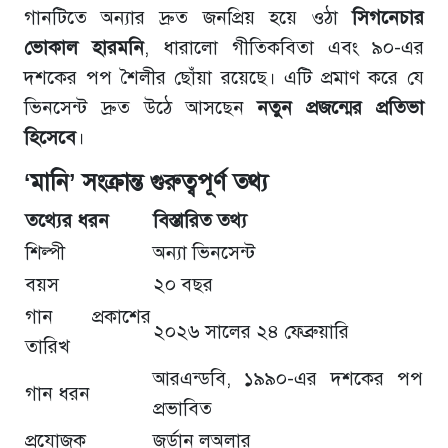
গানটিতে অন্যার দ্রুত জনপ্রিয় হয়ে ওঠা
সিগনেচার
ভোকাল হারমনি
, ধারালো গীতিকবিতা এবং ৯০-এর
দশকের পপ শৈলীর ছোঁয়া রয়েছে। এটি প্রমাণ করে যে
ভিনসেন্ট দ্রুত উঠে আসছেন
নতুন প্রজন্মের প্রতিভা
হিসেবে
।
‘মানি’ সংক্রান্ত গুরুত্বপূর্ণ তথ্য
তথ্যের ধরন
বিস্তারিত তথ্য
শিল্পী
অন্যা ভিনসেন্ট
বয়স
২০ বছর
গান প্রকাশের
২০২৬ সালের ২৪ ফেব্রুয়ারি
তারিখ
আরএন্ডবি, ১৯৯০-এর দশকের পপ
গান ধরন
প্রভাবিত
প্রযোজক
জর্ডান লঅলার