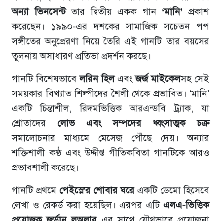
অন্যা ভিনসেন্ট
তার দ্বিতীয় একক গান
‘মানি’
প্রকাশ
করেছেন। ১৯৯০-এর দশকের সামাজিক সচেতন পপ
সঙ্গীতের অনুপ্রেরণা নিয়ে তৈরি এই গানটি তার বয়সের
তুলনায় অসাধারণ প্রতিভা প্রদর্শন করছে।
গানটি বিশেষভাবে
লরিন হিল
এবং
জর্জ মাইকেল
সহ সেই
সময়কার বিখ্যাত শিল্পীদের শৈলী থেকে প্রভাবিত। ‘মানি’
একটি চিন্তাশীল, রিদমভিত্তিক আরএন্ডবি ট্র্যাক, যা
শ্রোতাদের
লোভ এবং সম্পদের ধ্বংসাত্মক চক্র
সমালোচনার মাধ্যমে মেসেজ পৌঁছে দেয়। অন্যার
শক্তিশালী কণ্ঠ এবং উদ্দীপ্ত গীতিকবিতা গানটিকে আরও
প্রভাবশালী করেছে।
গানটি প্রথমে
পেইস্লে’র শোবার ঘরে
একটি ডেমো হিসেবে
লেখা ও রেকর্ড করা হয়েছিল। এরপর এটি
এলএ-ভিত্তিক
প্রযোজক জর্ডান লঅলার
এর সাথে যৌথভাবে প্রযোজনা