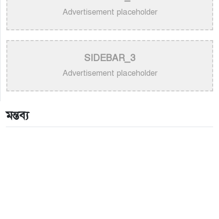
পেছনের গল্প
Advertisement placeholder
>
নয় মাসের ছেলেকে মঞ্চে এনে ‘বাবা’ গাইলেন নোবেল
>
বাংলাদেশ বেতারে সুরকার ও সংগীত পরিচালক হিসেবে
SIDEBAR_3
তালিকাভুক্ত হলেন ৯২ শিল্পী
Advertisement placeholder
>
একই দিনে জন্ম, সুরের টানে বাঁধা পড়া বাংলা গানের অমর
জুটি
মন্তব্য
>
লিসবনে জেমস ও জায়েদ খান: পর্তুগালে প্রবাসীদের বর্ণিল
মেলা