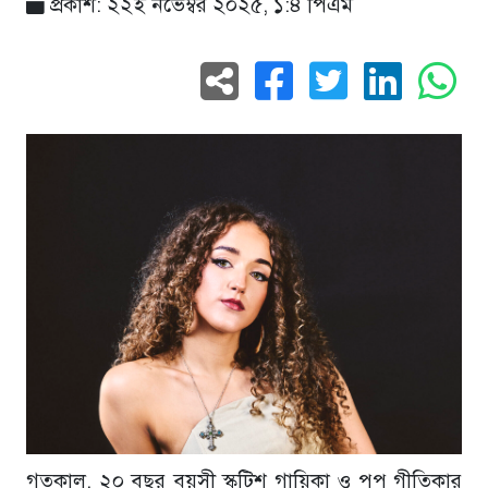
প্রকাশ: ২২ই নভেম্বর ২০২৫, ১:৪ পিএম
গতকাল, ২০ বছর বয়সী স্কটিশ গায়িকা ও পপ গীতিকার