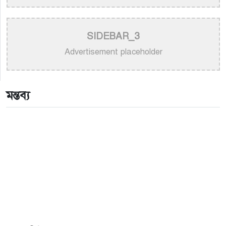
>
নয় মাসের ছেলেকে মঞ্চে এনে ‘বাবা’ গাইলেন নোবেল
>
বাংলাদেশ বেতারে সুরকার ও সংগীত পরিচালক হিসেবে
SIDEBAR_3
তালিকাভুক্ত হলেন ৯২ শিল্পী
Advertisement placeholder
>
একই দিনে জন্ম, সুরের টানে বাঁধা পড়া বাংলা গানের অমর
জুটি
মন্তব্য
>
লিসবনে জেমস ও জায়েদ খান: পর্তুগালে প্রবাসীদের বর্ণিল
মেলা