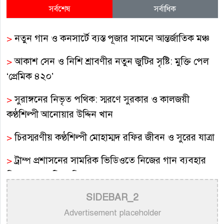
সর্বশেষ
সর্বাধিক
>
নতুন গান ও কনসার্টে ব্যস্ত পূজার সামনে আন্তর্জাতিক মঞ্চ
>
আকাশ সেন ও নিশি শ্রাবণীর নতুন জুটির সৃষ্টি: মুক্তি পেল
‘প্রেমিক ৪২০’
>
সুরাঙ্গনের নিভৃত পথিক: স্মরণে সুরকার ও কালজয়ী
কণ্ঠশিল্পী আনোয়ার উদ্দিন খান
>
চিরস্মরণীয় কণ্ঠশিল্পী মোহাম্মদ রফির জীবন ও সুরের যাত্রা
>
ট্রাম্প প্রশাসনের সামরিক ভিডিওতে নিজের গান ব্যবহার
নিয়ে ক্ষুব্ধ কেটি পেরি
SIDEBAR_2
>
নতুন করে ভাইরাল ‘আজ কেন মন উদাসী হয়ে’ গানের
পেছনের গল্প
Advertisement placeholder