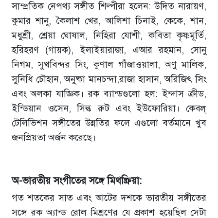
সাম্প্রতিক নেপথ্য সঙ্গীত শিল্পীরা হলেন: উদিত নারায়ণ,
কুমার শানু, কৈলাশ খের, আলিশা চিনাই, কেকে, শান,
মধুশ্রী, শ্রেয়া ঘোষাল, নিহিরা যোশী, কবিতা কৃষ্ণমূর্তি,
হরিহরণ (গায়ক), ইলাইয়ারাজা, এআর রহমান, সোনু
নিগম, সুখবিন্দর সিং, কুণাল গাঁজাওয়ালা, অণু মালিক,
সুনিধি চৌহান, অনুষ্কা মানচন্দা,রাজা হাসান, অরিজিৎ সিং
এবং অলকা যাজ্ঞিক। রক ব্যান্ডগুলো হল: ইন্দাস ক্রীড,
ইন্ডিয়ান ওসেন, সিল্ক রুট এবং ইউফোরিয়া। কেবল্
টেলিভিশন সঙ্গীতের উন্নতির ফলে এগুলো বর্তমানে খুব
জনপ্রিয়তা অর্জন করেছে।
অ-ভারতীয় সংগীতের সঙ্গে মিথষ্ক্রিয়া:
গত শতকের সাত এবং আটের দশকে ভারতীয় সঙ্গীতের
সঙ্গে রক অ্যান্ড রোল মিশ্রণের যে প্রকাশ হয়েছিল সেটা