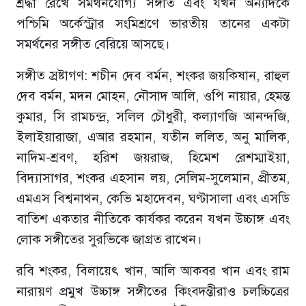
শ্রদ্ধা রেখে সমর্থনযোগ্য সঙ্গীত এবং যখন অন্যদিকে
পশ্চিমি অর্কেস্ট্রার সংমিশ্রণে ভারতীয় তানের একটা
সমর্থনের সঙ্গীত বেরিয়ে আসছে।
সঙ্গীত স্রষ্টাগণ: শচীন দেব বর্মন, শংকর জয়কিষান, রাহুল
দেব বর্মন, মদন মোহন, নৌসাদ আলি, ওপি নায়ার, হেমন্ত
কুমার, সি রামচন্দ্র, সলিল চৌধুরী, কল্যাণজি আনন্দজি,
ইলাইয়ারাজা, এআর রহমান, যতীন ললিত, অনু মালিক,
নাদিম-শ্রবণ, হরিশ জয়রাজ, হিমেশ রেশম্মাইয়া,
বিদ্যাসাগর, শংকর এহসান লয়, সেলিম-সুলেমান, প্রীতম,
এমএস বিশ্বনাথন, কেভি মহাদেবন, ঘণ্টাসালা এবং এসডি
বাতিশ একতার নীতিকে কার্যকর করেন যখন উচ্চাঙ্গ এবং
লোক সঙ্গীতের সুরভিকে জাগ্রত রাখেন।
রবি শংকর, বিলায়েৎ খান, আলি আকবর খান এবং রাম
নারায়ণ প্রমুখ উচ্চাঙ্গ সঙ্গীতের কিংবদন্তীরাও চলচ্চিত্রের