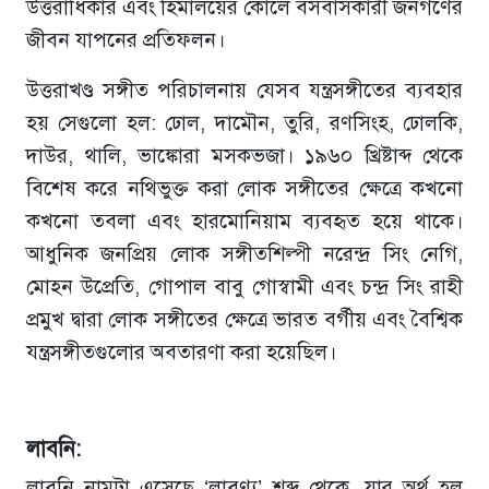
উত্তরাধিকার এবং হিমালয়ের কোলে বসবাসকারী জনগণের
জীবন যাপনের প্রতিফলন।
উত্তরাখণ্ড সঙ্গীত পরিচালনায় যেসব যন্ত্রসঙ্গীতের ব্যবহার
হয় সেগুলো হল: ঢোল, দামৌন, তুরি, রণসিংহ, ঢোলকি,
দাউর, থালি, ভাঙ্কোরা মসকভজা। ১৯৬০ খ্রিষ্টাব্দ থেকে
বিশেষ করে নথিভুক্ত করা লোক সঙ্গীতের ক্ষেত্রে কখনো
কখনো তবলা এবং হারমোনিয়াম ব্যবহৃত হয়ে থাকে।
আধুনিক জনপ্রিয় লোক সঙ্গীতশিল্পী নরেন্দ্র সিং নেগি,
মোহন উপ্রেতি, গোপাল বাবু গোস্বামী এবং চন্দ্র সিং রাহী
প্রমুখ দ্বারা লোক সঙ্গীতের ক্ষেত্রে ভারত বর্গীয় এবং বৈশ্বিক
যন্ত্রসঙ্গীতগুলোর অবতারণা করা হয়েছিল।
লাবনি:
লাবনি নামটা এসেছে ‘লাবণ্য’ শব্দ থেকে, যার অর্থ হল