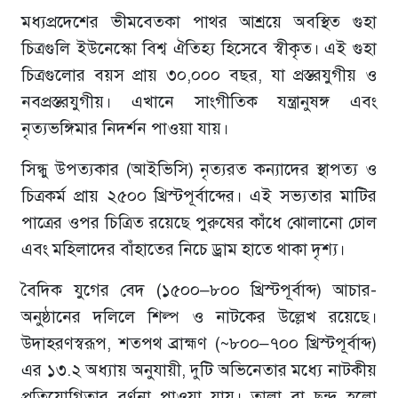
মধ্যপ্রদেশের ভীমবেতকা পাথর আশ্রয়ে অবস্থিত গুহা
চিত্রগুলি ইউনেস্কো বিশ্ব ঐতিহ্য হিসেবে স্বীকৃত। এই গুহা
চিত্রগুলোর বয়স প্রায় ৩০,০০০ বছর, যা প্রস্তরযুগীয় ও
নবপ্রস্তরযুগীয়। এখানে সাংগীতিক যন্ত্রানুষঙ্গ এবং
নৃত্যভঙ্গিমার নিদর্শন পাওয়া যায়।
সিন্ধু উপত্যকার (আইভিসি) নৃত্যরত কন্যাদের স্থাপত্য ও
চিত্রকর্ম প্রায় ২৫০০ খ্রিস্টপূর্বাব্দের। এই সভ্যতার মাটির
পাত্রের ওপর চিত্রিত রয়েছে পুরুষের কাঁধে ঝোলানো ঢোল
এবং মহিলাদের বাঁহাতের নিচে ড্রাম হাতে থাকা দৃশ্য।
বৈদিক যুগের বেদ (১৫০০–৮০০ খ্রিস্টপূর্বাব্দ) আচার-
অনুষ্ঠানের দলিলে শিল্প ও নাটকের উল্লেখ রয়েছে।
উদাহরণস্বরূপ, শতপথ ব্রাহ্মণ (~৮০০–৭০০ খ্রিস্টপূর্বাব্দ)
এর ১৩.২ অধ্যায় অনুযায়ী, দুটি অভিনেতার মধ্যে নাটকীয়
প্রতিযোগিতার বর্ণনা পাওয়া যায়। তালা বা ছন্দ হলো