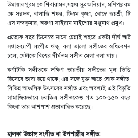
উমায়ালপুরম কে শিবারামন,সঞ্জয় সুব্রহ্মনিয়ান, মণিপল্লবম
কে সরঙ্গন, বালাজি শঙ্কর, টিএম কৃষ্ণা, বোম্বে জয়শ্রী, টি
এস নন্দকুমার, অরুণা সাইরাম মাইশোর মঞ্জুনাথ প্রমুখ।
প্রত্যেক বছর ডিসেম্বর মাসে চেন্নাই শহরে একটা দীর্ঘ আট
সপ্তাহব্যাপী সংগীত ঋতু, বলা ভালো সঙ্গীতের অধিবেশন
চলে, যেটাকে বিশ্বের দীর্ঘতম সঙ্গীত মেলা বলা যায়।
কর্ণাটকি সঙ্গীতকে দক্ষিণ ভারতীয় সঙ্গীতের মূল ভিত্তি
হিসেবে ভাবা হয়ে থাকে; এর সঙ্গে যুক্ত আছে লোক সঙ্গীত,
বিভিন্ন আঞ্চলিক উৎসবের সঙ্গীত এবং অবশ্যই এই বিস্তৃতি
সামাজিকভাবে চলচ্চিত্র সঙ্গীতকেও গত ১০০-১৫০ বছর
কিংবা তার আশপাশ প্রভাবান্বিত করেছে।
হালকা উচ্চাঙ্গ সংগীত বা উপশাস্ত্রীয় সঙ্গীত: