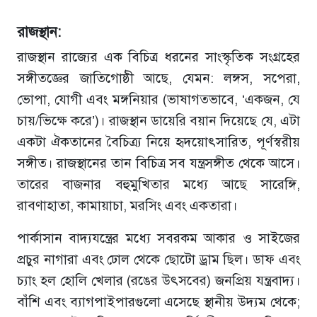
রাজস্থান:
রাজস্থান রাজ্যের এক বিচিত্র ধরনের সাংস্কৃতিক সংগ্রহের
সঙ্গীতজ্ঞের জাতিগোষ্ঠী আছে, যেমন: লঙ্গস, সপেরা,
ভোপা, যোগী এবং মঙ্গনিয়ার (ভাষাগতভাবে, ‘একজন, যে
চায়/ভিক্ষে করে’)। রাজস্থান ডায়েরি বয়ান দিয়েছে যে, এটা
একটা ঐকতানের বৈচিত্র্য নিয়ে হৃদয়োৎসারিত, পূর্ণস্বরীয়
সঙ্গীত। রাজস্থানের তান বিচিত্র সব যন্ত্রসঙ্গীত থেকে আসে।
তারের বাজনার বহুমুখিতার মধ্যে আছে সারেঙ্গি,
রাবণাহাতা, কামায়াচা, মরসিং এবং একতারা।
পার্কাসান বাদ্যযন্ত্রের মধ্যে সবরকম আকার ও সাইজের
প্রচুর নাগারা এবং ঢোল থেকে ছোটো ড্রাম ছিল। ডাফ এবং
চ্যাং হল হোলি খেলার (রঙের উৎসবের) জনপ্রিয় যন্ত্রবাদ্য।
বাঁশি এবং ব্যাগপাইপারগুলো এসেছে স্থানীয় উদ্যম থেকে;