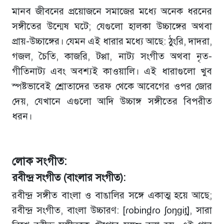
মানব জীবনের প্রয়োজনে সমাজের মধ্যে অনেক ধরনের
সঙ্গীতের উন্মেষ ঘটে; যেগুলো হালকা উচ্চাঙ্গের অথবা
প্রায়-উচ্চাঙ্গের। যেমন এই ধারার মধ্যে আছে: ঠুংরি, দাদরা,
গজল, চৈতি, কাজরি, টপ্পা, নাট্য সংগীত অথবা নৃত-
গীতিনাট্য এবং অবশ্যই কাওয়ালি। এই ধারাগুলো খুব
স্পষ্টভাবেই শ্রোতাদের তরফ থেকে আবেগের ওপর জোর
দেয়, যেখানে এগুলো আদি উচ্চাঙ্গ সঙ্গীতের বিপরীত
ধরন।
লোক সংগীত:
রবীন্দ্র সংগীত (বাংলার সংগীত):
রবীন্দ্র সঙ্গীত বাংলা ও বাঙালির সঙ্গে একাত্ম হয়ে আছে;
রবীন্দ্র সংগীত, বাংলা উচ্চারণ: [ɾobind̪ɾo ʃoŋɡit̪], সারা