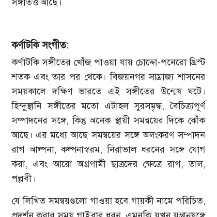
সঙ্গীতও আছে।
কর্ণাটকি সংগীত:
কর্ণাটকি সঙ্গীতের খোঁজ পাওয়া যায় চোদ্দো-পনেরো খ্রিস্ট
শতক এবং তার পর থেকে। বিজয়নগর সাম্রাজ্য শাসনের
সময়কালে দক্ষিণ ভারতে এই সঙ্গীতের উন্মেষ ঘটে।
হিন্দুস্থানি সঙ্গীতের মতো এটাহল সুরসমৃদ্ধ, বৈচিত্র্যপূর্ণ
সম্পাদনের সঙ্গে, কিন্তু অনেক স্থায়ী সমন্বয়ের দিকে ঝোঁক
আছে। এর মধ্যে আছে সমন্বয়ের সঙ্গে অলংকরণ সম্পাদন
রাগ আল্পনা, কল্পনাস্বরম, নিরাভাল ধরনের সঙ্গে যোগ
করা, এবং আরো অগ্রগামী ছাত্রদের ক্ষেত্রে রাগ, তাল,
পল্লবী।
যে লিখিত সমন্বয়গুলো গাওয়া হবে গায়কী নামে পরিচিত,
প্রদর্শন করার সময় গাইবার ধরন, এমনকি যখন যন্ত্রানুষঙ্গে