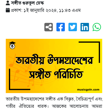
সঙ্গীত গুরুকুল ডেস্ক
প্রকাশ: ১ই জানুয়ারি ২০২৪, ১১:৪৩ এএম
ভারতীয় উপমহাদেশের সঙ্গীত এক বিস্তৃত, বৈচিত্র্যপূর্ণ এবং
গভীর ঐতিহ্যের ধারক। আজকের আলোচনায় আমরা