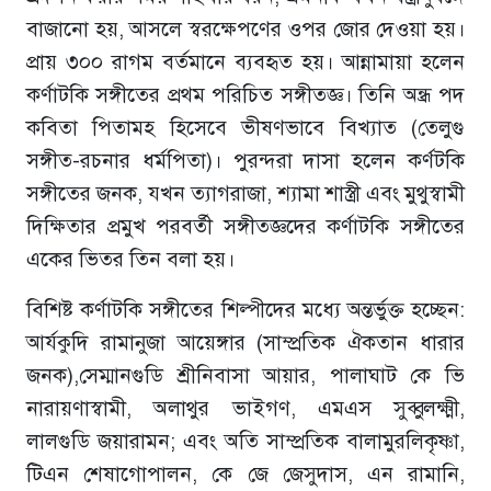
বাজানো হয়, আসলে স্বরক্ষেপণের ওপর জোর দেওয়া হয়।
প্রায় ৩০০ রাগম বর্তমানে ব্যবহৃত হয়। আন্নামায়া হলেন
কর্ণাটকি সঙ্গীতের প্রথম পরিচিত সঙ্গীতজ্ঞ। তিনি অন্ধ্র পদ
কবিতা পিতামহ হিসেবে ভীষণভাবে বিখ্যাত (তেলুগু
সঙ্গীত-রচনার ধর্মপিতা)। পুরন্দরা দাসা হলেন কর্ণটকি
সঙ্গীতের জনক, যখন ত্যাগরাজা, শ্যামা শাস্ত্রী এবং মুথুস্বামী
দিক্ষিতার প্রমুখ পরবর্তী সঙ্গীতজ্ঞদের কর্ণাটকি সঙ্গীতের
একের ভিতর তিন বলা হয়।
বিশিষ্ট কর্ণাটকি সঙ্গীতের শিল্পীদের মধ্যে অন্তর্ভুক্ত হচ্ছেন:
আর্যকুদি রামানুজা আয়েঙ্গার (সাম্প্রতিক ঐকতান ধারার
জনক),সেম্মানগুডি শ্রীনিবাসা আয়ার, পালাঘাট কে ভি
নারায়ণাস্বামী, অলাথুর ভাইগণ, এমএস সুব্বুলক্ষ্মী,
লালগুডি জয়ারামন; এবং অতি সাম্প্রতিক বালামুরলিকৃষ্ণা,
টিএন শেষাগোপালন, কে জে জেসুদাস, এন রামানি,