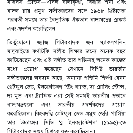
মাইলস ডেভিস—খলিল বালাকৃষ্ণা, বিহারি শর্মা এবং
বাদল রায় প্রমুখ সঙ্গীতজ্ঞদের সঙ্গে ১৯৬৮ খ্রিষ্টাব্দের
পরবর্তী সময়ে তার বৈদ্যুতিক ঐকতান বাদ্যযন্ত্রের রেকর্ড
এবং প্রদর্শন করেছিলেন।
ভির্তুয়োসো জ্যাজ গিটারবাদক জন ম্যাকলগলিন
মাদুরাইতে কর্ণাটকি সঙ্গীত শিক্ষার জন্যে অনেক বছর
কাটিয়েছেন এবং এই সঙ্গীত তার শক্তিসহ অনেক কাজের
মধ্যে প্রয়োগ করেছেন যেখানে বিশিষ্ট ভারতীয়
সঙ্গীতজ্ঞদের অবদান আছে। অন্যান্য পশ্চিমি শিল্পী যেমন
গ্রেটফুল ডেড, ইনক্রেডিবল্ স্ট্রিং ব্যান্ড, দ্য রোলিং স্টোন্স,
দ্য মুভ এবং ট্র্যাফিক এরা সেই সময়ই ভারতীয় প্রভাবে
বাদ্যযন্ত্রগুলো এবং ভারতীয় প্রদর্শকদের প্রয়োগ
করেছিলেন। কিংবদন্তি গ্রেটফুল ডেড প্রমুখ জেরি গার্সিয়া
তার উচ্চাঙ্গের সিডি ‘ব্লু ইনক্যান্টেশন’ (১৯৯৫)-তে
গিটারবাদক সঞ্জয় মিশ্রকে যুক্ত করেছিলেন।