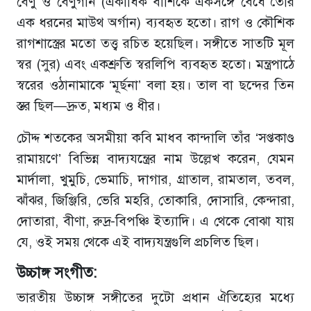
বেণু ও বেণুগান (একাধিক বাঁশিকে একসঙ্গে বেঁধে তৈরি
এক ধরনের মাউথ অর্গান) ব্যবহৃত হতো। রাগ ও কৌশিক
রাগশাস্ত্রের মতো তত্ত্ব রচিত হয়েছিল। সঙ্গীতে সাতটি মূল
স্বর (সুর) এবং একশ্রুতি স্বরলিপি ব্যবহৃত হতো। মন্ত্রপাঠে
স্বরের ওঠানামাকে ‘মূর্ছনা’ বলা হয়। তাল বা ছন্দের তিন
স্তর ছিল—দ্রুত, মধ্যম ও ধীর।
চৌদ্দ শতকের অসমীয়া কবি মাধব কান্দালি তাঁর ‘সপ্তকাণ্ড
রামায়ণে’ বিভিন্ন বাদ্যযন্ত্রের নাম উল্লেখ করেন, যেমন
মার্দালা, খুমুচি, ভেমাচি, দাগার, গ্রাতাল, রামতাল, তবল,
ঝাঁঝর, জিঞ্জিরি, ভেরি মহরি, তোকারি, দোসারি, কেন্দারা,
দোতারা, বীণা, রুদ্র-বিপঞ্চি ইত্যাদি। এ থেকে বোঝা যায়
যে, ওই সময় থেকে এই বাদ্যযন্ত্রগুলি প্রচলিত ছিল।
উচ্চাঙ্গ সংগীত:
ভারতীয় উচ্চাঙ্গ সঙ্গীতের দুটো প্রধান ঐতিহ্যের মধ্যে