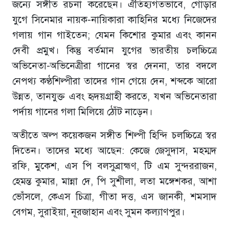
জন্যে সঙ্গীত রচনা করেছেন। ঐতিহ্যগতভাবে, গোড়ার
যুগে সিনেমার নায়ক-নায়িকারা কাহিনির মধ্যে নিজেদের
গলায় গান গাইতেন; যেমন কিশোর কুমার এবং কানন
দেবী প্রমুখ। কিন্তু বর্তমান যুগের ভারতীয় চলচ্চিত্রে
অভিনেতা-অভিনেত্রীরা গানের স্বর দেননা, তার বদলে
নেপথ্য কণ্ঠশিল্পীরা তাদের গান গেয়ে দেন, শব্দকে আরো
উন্নত, তানযুক্ত এবং হৃদয়গ্রাহী করতে, যখন অভিনেতারা
পর্দায় গানের গলা মিলিয়ে ঠোঁট নাড়েন।
অতীতে অল্প কয়েকজন সঙ্গীত শিল্পী হিন্দি চলচ্চিত্রে স্বর
দিতেন। তাদের মধ্যে আছেন: কেজে জেসুদাস, মহম্মদ
রফি, মুকেশ, এস পি বলসুব্রাহ্মণ, টি এম সুন্দররাজন,
হেমন্ত কুমার, মান্না দে, পি সুশীলা, লতা মঙ্গেশকর, আশা
ভোঁসলে, কেএস চিত্রা, গীতা দত্ত, এস জানকী, শমসাদ
বেগম, সুরাইয়া, নূরজাহান এবং সুমন কল্যাণপুর।