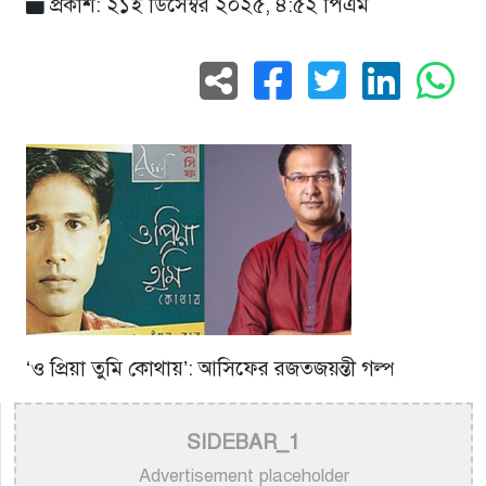
প্রকাশ: ২১ই ডিসেম্বর ২০২৫, ৪:৫২ পিএম
‘ও প্রিয়া তুমি কোথায়’: আসিফের রজতজয়ন্তী গল্প
SIDEBAR_1
Advertisement placeholder