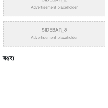
>
নতুন করে ভাইরাল ‘আজ কেন মন উদাসী হয়ে’ গানের
পেছনের গল্প
Advertisement placeholder
>
নয় মাসের ছেলেকে মঞ্চে এনে ‘বাবা’ গাইলেন নোবেল
>
বাংলাদেশ বেতারে সুরকার ও সংগীত পরিচালক হিসেবে
SIDEBAR_3
তালিকাভুক্ত হলেন ৯২ শিল্পী
Advertisement placeholder
>
একই দিনে জন্ম, সুরের টানে বাঁধা পড়া বাংলা গানের অমর
জুটি
মন্তব্য
>
লিসবনে জেমস ও জায়েদ খান: পর্তুগালে প্রবাসীদের বর্ণিল
মেলা