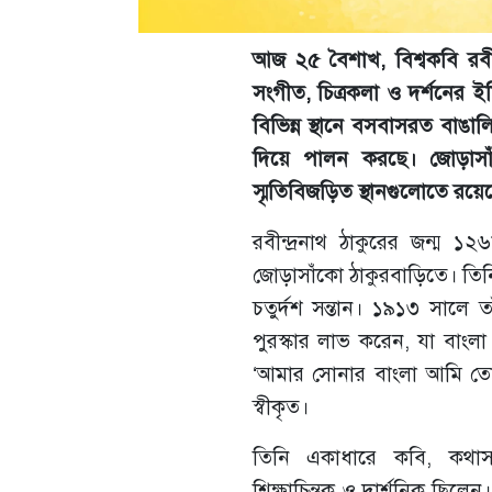
আজ ২৫ বৈশাখ, বিশ্বকবি রবীন্
সংগীত, চিত্রকলা ও দর্শনের ইত
বিভিন্ন স্থানে বসবাসরত বাঙালি
দিয়ে পালন করছে। জোড়াসাঁ
স্মৃতিবিজড়িত স্থানগুলোতে র
রবীন্দ্রনাথ ঠাকুরের জন্ম ১
জোড়াসাঁকো ঠাকুরবাড়িতে। তিনি ছ
চতুর্দশ সন্তান। ১৯১৩ সালে তাঁ
পুরস্কার লাভ করেন, যা বাংলা
‘আমার সোনার বাংলা আমি তো
স্বীকৃত।
তিনি একাধারে কবি, কথাসাহিত্য
শিক্ষাচিন্তক ও দার্শনিক ছিলেন।