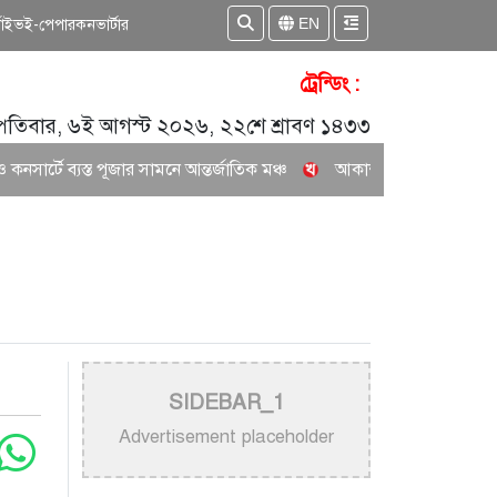
EN
কাইভ
ই-পেপার
কনভার্টার
ট্রেন্ডিং :
্পতিবার, ৬ই আগস্ট ২০২৬, ২২শে শ্রাবণ ১৪৩৩
ত পূজার সামনে আন্তর্জাতিক মঞ্চ
আকাশ সেন ও নিশি শ্রাবণীর নতুন জুটির সৃষ
SIDEBAR_1
Advertisement placeholder