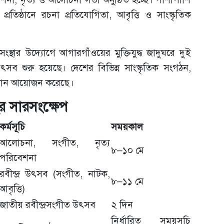
া প্রতিষ্ঠানে রচনা প্রতিযোগিতা, আবৃত্তি ও সাংস্কৃতিক
ী সংস্থার উদ্যোগে আগারগাঁওয়ের মুক্তিযুদ্ধ জাদুঘরে দুই
উৎসব শুরু হয়েছে। দেশের বিভিন্ন সাংস্কৃতিক সংগঠন,
ষ্ঠান আয়োজন করেছে।
র সারসংক্ষেপ
কর্মসূচি
সময়কাল
আলোচনা, সংগীত, নৃত্য
৮–১০ মে
পরিবেশনা
রবীন্দ্র উৎসব (সংগীত, নাটক,
৮–১১ মে
আবৃত্তি)
জাতীয় রবীন্দ্রসংগীত উৎসব
২ দিন
নির্ধারিত সময়সূচি