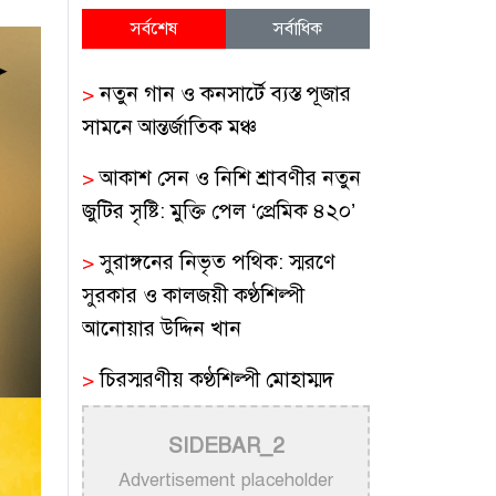
সর্বশেষ
সর্বাধিক
>
নতুন গান ও কনসার্টে ব্যস্ত পূজার
সামনে আন্তর্জাতিক মঞ্চ
>
আকাশ সেন ও নিশি শ্রাবণীর নতুন
জুটির সৃষ্টি: মুক্তি পেল ‘প্রেমিক ৪২০’
>
সুরাঙ্গনের নিভৃত পথিক: স্মরণে
সুরকার ও কালজয়ী কণ্ঠশিল্পী
আনোয়ার উদ্দিন খান
>
চিরস্মরণীয় কণ্ঠশিল্পী মোহাম্মদ
রফির জীবন ও সুরের যাত্রা
SIDEBAR_2
>
ট্রাম্প প্রশাসনের সামরিক ভিডিওতে
Advertisement placeholder