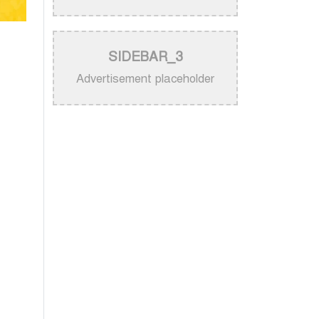
নিজের গান ব্যবহার নিয়ে ক্ষুব্ধ কেটি
পেরি
>
নতুন করে ভাইরাল ‘আজ কেন মন
SIDEBAR_3
উদাসী হয়ে’ গানের পেছনের গল্প
Advertisement placeholder
>
নয় মাসের ছেলেকে মঞ্চে এনে
‘বাবা’ গাইলেন নোবেল
>
বাংলাদেশ বেতারে সুরকার ও
সংগীত পরিচালক হিসেবে
তালিকাভুক্ত হলেন ৯২ শিল্পী
>
একই দিনে জন্ম, সুরের টানে বাঁধা
পড়া বাংলা গানের অমর জুটি
>
লিসবনে জেমস ও জায়েদ খান:
পর্তুগালে প্রবাসীদের বর্ণিল মেলা