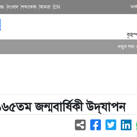
ন্ধ
সংবাদ
শব্দকোষ
আমরা
EN
আর্
N
বৃহস
নতুন গান ও কনসার্টে ব্যস্
 ১৬৫তম জন্মবার্ষিকী উদ্‌যাপন