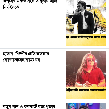
অপূর্বের একক সংগীতানুষ্ঠান আজ
নিউইয়র্কে
হাসান: শিল্পীর প্রতি অসম্মান
কোনোভাবেই কাম্য নয়
নতুন গান ও কনসার্টে ব্যস্ত পূজার