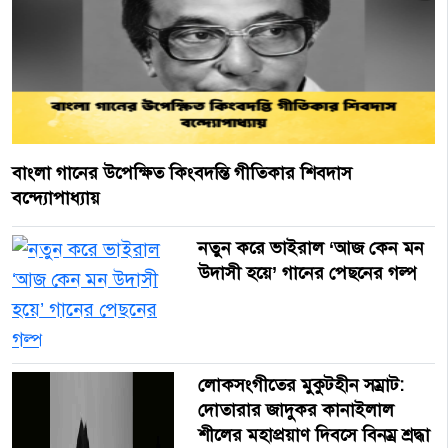
বাংলা গানের উপেক্ষিত কিংবদন্তি গীতিকার শিবদাস
বন্দ্যোপাধ্যায়
নতুন করে ভাইরাল ‘আজ কেন মন
উদাসী হয়ে’ গানের পেছনের গল্প
লোকসংগীতের মুকুটহীন সম্রাট:
দোতারার জাদুকর কানাইলাল
শীলের মহাপ্রয়াণ দিবসে বিনম্র শ্রদ্ধা