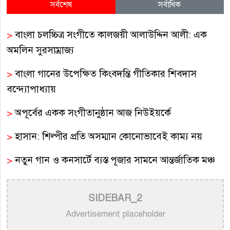
সর্বশেষ
সর্বাধিক
>
বাংলা চলচ্চিত্র সংগীতে কালজয়ী আলাউদ্দিন আলী: এক
অমলিন সুরসাম্রাজ্য
>
বাংলা গানের উপেক্ষিত কিংবদন্তি গীতিকার শিবদাস
বন্দ্যোপাধ্যায়
>
অপূর্বের একক সংগীতানুষ্ঠান আজ নিউইয়র্কে
>
হাসান: শিল্পীর প্রতি অসম্মান কোনোভাবেই কাম্য নয়
>
নতুন গান ও কনসার্টে ব্যস্ত পূজার সামনে আন্তর্জাতিক মঞ্চ
>
আকাশ সেন ও নিশি শ্রাবণীর নতুন জুটির সৃষ্টি: মুক্তি পেল
SIDEBAR_2
‘প্রেমিক ৪২০’
Advertisement placeholder
>
সুরাঙ্গনের নিভৃত পথিক: স্মরণে সুরকার ও কালজয়ী