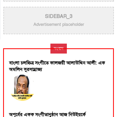
কণ্ঠশিল্পী আনোয়ার উদ্দিন খান
>
চিরস্মরণীয় কণ্ঠশিল্পী মোহাম্মদ রফির জীবন ও সুরের যাত্রা
SIDEBAR_3
Advertisement placeholder
>
ট্রাম্প প্রশাসনের সামরিক ভিডিওতে নিজের গান ব্যবহার
নিয়ে ক্ষুব্ধ কেটি পেরি
>
নতুন করে ভাইরাল ‘আজ কেন মন উদাসী হয়ে’ গানের
সংবাদ
পেছনের গল্প
বাংলা চলচ্চিত্র সংগীতে কালজয়ী আলাউদ্দিন আলী: এক
অমলিন সুরসাম্রাজ্য
অপূর্বের একক সংগীতানুষ্ঠান আজ নিউইয়র্কে