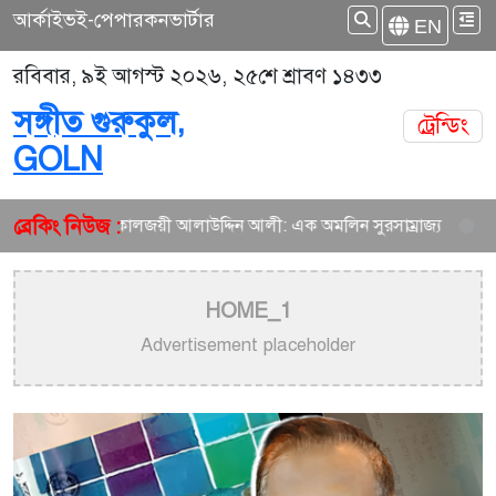
আর্কাইভ
ই-পেপার
কনভার্টার
EN
রবিবার, ৯ই আগস্ট ২০২৬, ২৫শে শ্রাবণ ১৪৩৩
সঙ্গীত গুরুকুল,
ট্রেন্ডিং
GOLN
ব্রেকিং নিউজ :
লজয়ী আলাউদ্দিন আলী: এক অমলিন সুরসাম্রাজ্য
বাংলা গানের উপেক্ষিত কিংব
HOME_1
Advertisement placeholder