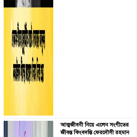
আত্মজীবনী নিয়ে এলেন সংগীতের
জীবন্ত কিংবদন্তি ফেরদৌসী রহমান