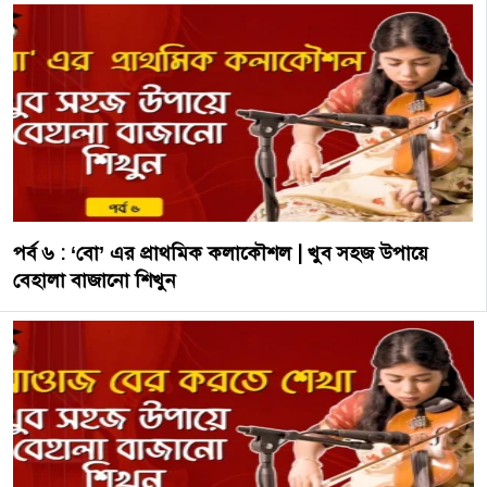
পর্ব ৬ : ‘বো’ এর প্রাথমিক কলাকৌশল | খুব সহজ উপায়ে
বেহালা বাজানো শিখুন