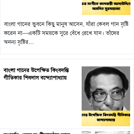
বাংলা গানের ভুবনে কিছু মানুষ আসেন, যাঁরা কেবল গান সৃষ্টি
করেন না—একটি সময়কে সুরে বেঁধে রেখে যান। তাঁদের
অনন্য সৃষ্টির…
বাংলা গানের উপেক্ষিত কিংবদন্তি
গীতিকার শিবদাস বন্দ্যোপাধ্যায়