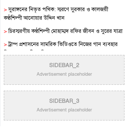
>
সুরাঙ্গনের নিভৃত পথিক: স্মরণে সুরকার ও কালজয়ী
কণ্ঠশিল্পী আনোয়ার উদ্দিন খান
>
চিরস্মরণীয় কণ্ঠশিল্পী মোহাম্মদ রফির জীবন ও সুরের যাত্রা
>
ট্রাম্প প্রশাসনের সামরিক ভিডিওতে নিজের গান ব্যবহার
নিয়ে ক্ষুব্ধ কেটি পেরি
SIDEBAR_2
>
নতুন করে ভাইরাল ‘আজ কেন মন উদাসী হয়ে’ গানের
পেছনের গল্প
Advertisement placeholder
>
নয় মাসের ছেলেকে মঞ্চে এনে ‘বাবা’ গাইলেন নোবেল
>
বাংলাদেশ বেতারে সুরকার ও সংগীত পরিচালক হিসেবে
SIDEBAR_3
তালিকাভুক্ত হলেন ৯২ শিল্পী
Advertisement placeholder
>
একই দিনে জন্ম, সুরের টানে বাঁধা পড়া বাংলা গানের অমর