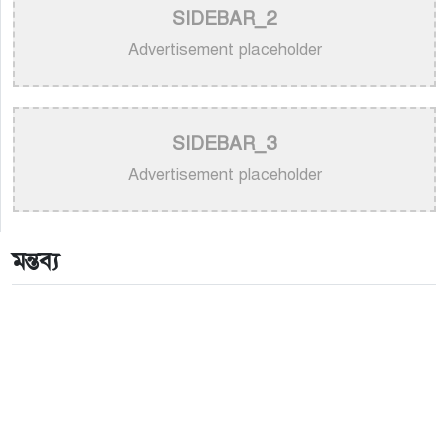
SIDEBAR_2
>
নতুন করে ভাইরাল ‘আজ কেন মন উদাসী হয়ে’ গানের
পেছনের গল্প
Advertisement placeholder
>
নয় মাসের ছেলেকে মঞ্চে এনে ‘বাবা’ গাইলেন নোবেল
>
বাংলাদেশ বেতারে সুরকার ও সংগীত পরিচালক হিসেবে
SIDEBAR_3
তালিকাভুক্ত হলেন ৯২ শিল্পী
Advertisement placeholder
>
একই দিনে জন্ম, সুরের টানে বাঁধা পড়া বাংলা গানের অমর
জুটি
মন্তব্য
>
লিসবনে জেমস ও জায়েদ খান: পর্তুগালে প্রবাসীদের বর্ণিল
মেলা