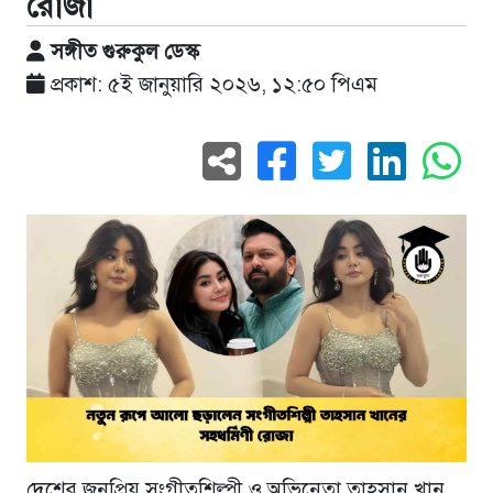
রোজা
সঙ্গীত গুরুকুল ডেস্ক
প্রকাশ: ৫ই জানুয়ারি ২০২৬, ১২:৫০ পিএম
দেশের জনপ্রিয় সংগীতশিল্পী ও অভিনেতা তাহসান খান