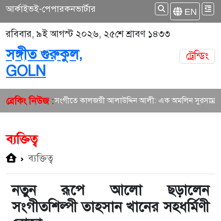
আর্কাইভ
ই-পেপার
কনভার্টার
EN
রবিবার, ৯ই আগস্ট ২০২৬, ২৫শে শ্রাবণ ১৪৩৩
সঙ্গীত গুরুকুল,
ট্রেন্ডিং
GOLN
ব্রেকিং নিউজ :
চ্চিত্র সংগীতে কালজয়ী আলাউদ্দিন আলী: এক অমলিন সুরসাম্রাজ্য
বাং
ব্যক্তিত্ব
ব্যক্তিত্ব
নতুন রূপে আলো ছড়ালেন
সংগীতশিল্পী তাহসান খানের সহধর্মিণী