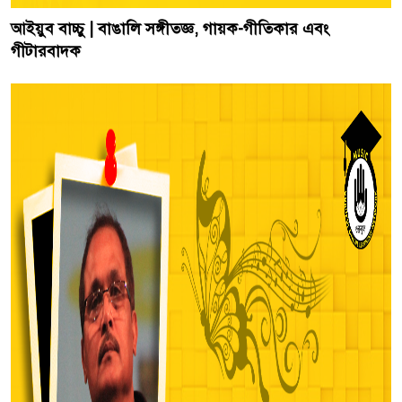
আইয়ুব বাচ্চু | বাঙালি সঙ্গীতজ্ঞ, গায়ক-গীতিকার এবং
গীটারবাদক