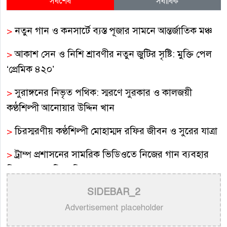
সর্বশেষ
সর্বাধিক
>
নতুন গান ও কনসার্টে ব্যস্ত পূজার সামনে আন্তর্জাতিক মঞ্চ
>
আকাশ সেন ও নিশি শ্রাবণীর নতুন জুটির সৃষ্টি: মুক্তি পেল
‘প্রেমিক ৪২০’
>
সুরাঙ্গনের নিভৃত পথিক: স্মরণে সুরকার ও কালজয়ী
কণ্ঠশিল্পী আনোয়ার উদ্দিন খান
>
চিরস্মরণীয় কণ্ঠশিল্পী মোহাম্মদ রফির জীবন ও সুরের যাত্রা
>
ট্রাম্প প্রশাসনের সামরিক ভিডিওতে নিজের গান ব্যবহার
নিয়ে ক্ষুব্ধ কেটি পেরি
SIDEBAR_2
>
নতুন করে ভাইরাল ‘আজ কেন মন উদাসী হয়ে’ গানের
পেছনের গল্প
Advertisement placeholder