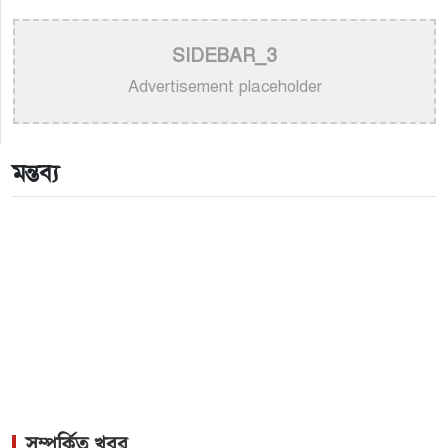
>
নয় মাসের ছেলেকে মঞ্চে এনে ‘বাবা’ গাইলেন নোবেল
>
বাংলাদেশ বেতারে সুরকার ও সংগীত পরিচালক হিসেবে
SIDEBAR_3
তালিকাভুক্ত হলেন ৯২ শিল্পী
Advertisement placeholder
>
একই দিনে জন্ম, সুরের টানে বাঁধা পড়া বাংলা গানের অমর
জুটি
মন্তব্য
>
লিসবনে জেমস ও জায়েদ খান: পর্তুগালে প্রবাসীদের বর্ণিল
মেলা
সম্পর্কিত খবর