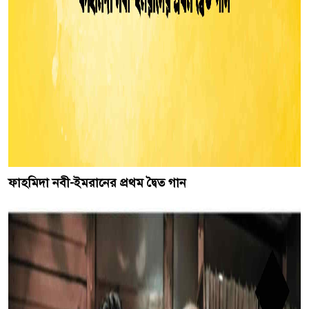
ফাহমিদা নবী-ইমরানের প্রথম দ্বৈত গান