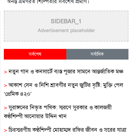
অনন্ত ভ্রমণরত শিল্পিতার সর্বশেষ প্রমাণ।
SIDEBAR_1
Advertisement placeholder
সর্বশেষ
সর্বাধিক
>
নতুন গান ও কনসার্টে ব্যস্ত পূজার সামনে আন্তর্জাতিক মঞ্চ
>
আকাশ সেন ও নিশি শ্রাবণীর নতুন জুটির সৃষ্টি: মুক্তি পেল
‘প্রেমিক ৪২০’
>
সুরাঙ্গনের নিভৃত পথিক: স্মরণে সুরকার ও কালজয়ী
কণ্ঠশিল্পী আনোয়ার উদ্দিন খান
>
চিরস্মরণীয় কণ্ঠশিল্পী মোহাম্মদ রফির জীবন ও সুরের যাত্রা