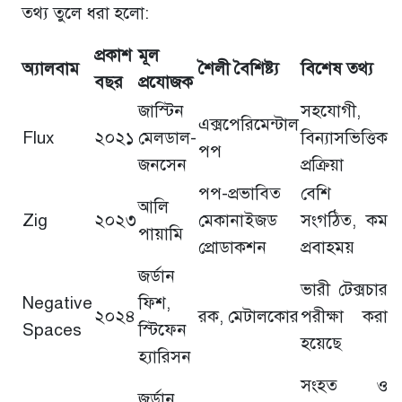
তথ্য তুলে ধরা হলো:
প্রকাশ
মূল
অ্যালবাম
শৈলী বৈশিষ্ট্য
বিশেষ তথ্য
বছর
প্রযোজক
জাস্টিন
সহযোগী,
এক্সপেরিমেন্টাল
Flux
২০২১
মেলডাল-
বিন্যাসভিত্তিক
পপ
জনসেন
প্রক্রিয়া
পপ-প্রভাবিত
বেশি
আলি
Zig
২০২৩
মেকানাইজড
সংগঠিত, কম
পায়ামি
প্রোডাকশন
প্রবাহময়
জর্ডান
ভারী টেক্সচার
Negative
ফিশ,
২০২৪
রক, মেটালকোর
পরীক্ষা করা
Spaces
স্টিফেন
হয়েছে
হ্যারিসন
সংহত ও
জর্ডান