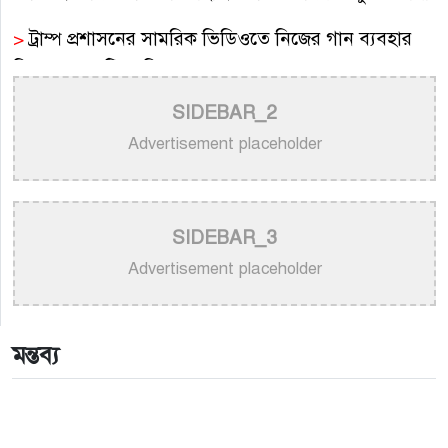
>
ট্রাম্প প্রশাসনের সামরিক ভিডিওতে নিজের গান ব্যবহার
নিয়ে ক্ষুব্ধ কেটি পেরি
SIDEBAR_2
>
নতুন করে ভাইরাল ‘আজ কেন মন উদাসী হয়ে’ গানের
পেছনের গল্প
Advertisement placeholder
>
নয় মাসের ছেলেকে মঞ্চে এনে ‘বাবা’ গাইলেন নোবেল
>
বাংলাদেশ বেতারে সুরকার ও সংগীত পরিচালক হিসেবে
SIDEBAR_3
তালিকাভুক্ত হলেন ৯২ শিল্পী
Advertisement placeholder
>
একই দিনে জন্ম, সুরের টানে বাঁধা পড়া বাংলা গানের অমর
জুটি
মন্তব্য
>
লিসবনে জেমস ও জায়েদ খান: পর্তুগালে প্রবাসীদের বর্ণিল
মেলা