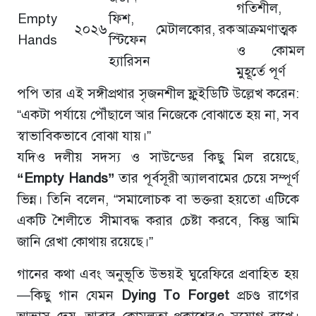
গতিশীল,
Empty
ফিশ,
২০২৬
মেটালকোর, রক
আক্রমণাত্মক
Hands
স্টিফেন
ও কোমল
হ্যারিসন
মুহূর্তে পূর্ণ
পপি তার এই সঙ্গীপ্রথার সৃজনশীল ফ্লুইডিটি উল্লেখ করেন:
“একটা পর্যায়ে পৌঁছালে আর নিজেকে বোঝাতে হয় না, সব
স্বাভাবিকভাবে বোঝা যায়।”
যদিও দলীয় সদস্য ও সাউন্ডের কিছু মিল রয়েছে,
“Empty Hands”
তার পূর্বসূরী অ্যালবামের চেয়ে সম্পূর্ণ
ভিন্ন। তিনি বলেন, “সমালোচক বা ভক্তরা হয়তো এটিকে
একটি শৈলীতে সীমাবদ্ধ করার চেষ্টা করবে, কিন্তু আমি
জানি রেখা কোথায় রয়েছে।”
গানের কথা এবং অনুভূতি উভয়ই ঘুরেফিরে প্রবাহিত হয়
—কিছু গান যেমন
Dying To Forget
প্রচণ্ড রাগের