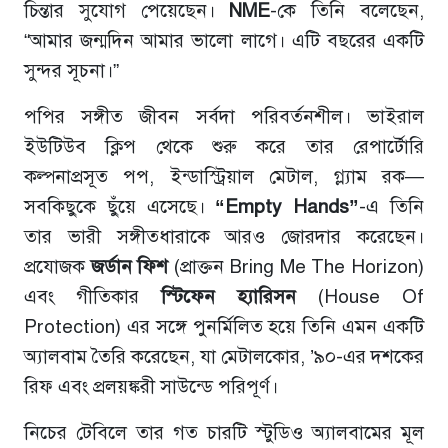
চিন্তার সুযোগ পেয়েছেন।
NME
-কে তিনি বলেছেন,
“আমার জন্মদিন আমার ভালো লাগে। এটি বছরের একটি
সুন্দর সূচনা।”
পপির সঙ্গীত জীবন সর্বদা পরিবর্তনশীল। ভাইরাল
ইউটিউব ক্লিপ থেকে শুরু করে তার রেপার্টোরি
কল্পনাপ্রসূত পপ, ইন্ডাস্ট্রিয়াল মেটাল, গ্ল্যাম রক—
সবকিছুকে ছুঁয়ে এসেছে।
“Empty Hands”
-এ তিনি
তার ভারী সঙ্গীতধারাকে আরও জোরদার করেছেন।
প্রযোজক
জর্ডান ফিশ
(প্রাক্তন Bring Me The Horizon)
এবং গীতিকার
স্টিফেন হ্যারিসন
(House Of
Protection) এর সঙ্গে পুনর্মিলিত হয়ে তিনি এমন একটি
অ্যালবাম তৈরি করেছেন, যা মেটালকোর, ’৯০-এর দশকের
রিফ এবং প্রলয়ঙ্করী সাউন্ডে পরিপূর্ণ।
নিচের টেবিলে তার গত চারটি স্টুডিও অ্যালবামের মূল