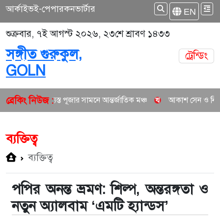
আর্কাইভ
ই-পেপার
কনভার্টার
EN
শুক্রবার, ৭ই আগস্ট ২০২৬, ২৩শে শ্রাবণ ১৪৩৩
সঙ্গীত গুরুকুল,
ট্রেন্ডিং
GOLN
ব্রেকিং নিউজ :
 ব্যস্ত পূজার সামনে আন্তর্জাতিক মঞ্চ
আকাশ সেন ও নিশি শ্রাবণীর নতুন জুট
ব্যক্তিত্ব
ব্যক্তিত্ব
পপির অনন্ত ভ্রমণ: শিল্প, অন্তরঙ্গতা ও
নতুন অ্যালবাম ‘এমটি হ্যান্ডস’