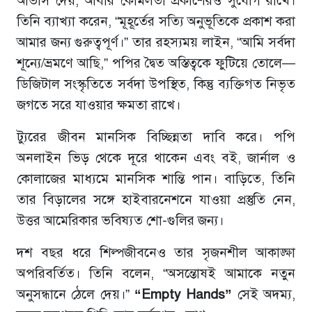
আভাস দেয়, আবার কোমলতা প্রকাশেরও সুযোগ রাখে।
তিনি ব্যাখ্যা করেন, “মূহূর্তের সত্যি অনুভূতিকে প্রকাশ করা
আমার জন্য গুরুত্বপূর্ণ।” তার রহস্যময় লাইন, “আমি সর্বদা
শূন্যে/ভ্রমণে আছি,” পপির দ্বৈত অস্তিত্বকে ফুটিয়ে তোলে—
ডিজিটাল সংস্কৃতিতে সর্বদা উপস্থিত, কিন্তু ব্যক্তিগত নিভৃত
জগতে সরে যাওয়ার ক্ষমতা রাখে।
ট্যুরের জীবন মানসিক বিচ্ছিন্নতা দাবি করে। পপি
অনলাইন ভিড় থেকে দূরে থাকেন এবং বই, জার্নাল ও
কোলাজের মাধ্যমে মানসিক শান্তি পান। বাড়িতে, তিনি
তার বিড়ালের সঙ্গে হাইবারনেশনে যাওয়া প্রস্তুতি নেন,
উত্তর আমেরিকার ভবিষ্যত শো-গুলির জন্য।
দশ বছর ধরে শিল্পজীবনেও তার সৃজনশীল আকাঙ্ক্ষা
অপরিবর্তিত। তিনি বলেন, “অসন্তোষই আমাকে নতুন
অনুসন্ধানে ঠেলে দেয়।”
“Empty Hands”
সেই অদম্য,