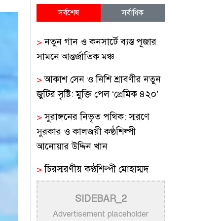
সর্বশেষ
সর্বাধিক
>
নতুন গান ও কনসার্টে ব্যস্ত পূজার
সামনে আন্তর্জাতিক মঞ্চ
>
আকাশ সেন ও নিশি শ্রাবণীর নতুন
জুটির সৃষ্টি: মুক্তি পেল ‘প্রেমিক ৪২০’
>
সুরাঙ্গনের নিভৃত পথিক: স্মরণে
সুরকার ও কালজয়ী কণ্ঠশিল্পী
আনোয়ার উদ্দিন খান
>
চিরস্মরণীয় কণ্ঠশিল্পী মোহাম্মদ
রফির জীবন ও সুরের যাত্রা
SIDEBAR_2
>
ট্রাম্প প্রশাসনের সামরিক ভিডিওতে
Advertisement placeholder