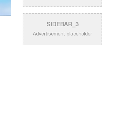
নিজের গান ব্যবহার নিয়ে ক্ষুব্ধ কেটি
পেরি
>
নতুন করে ভাইরাল ‘আজ কেন মন
SIDEBAR_3
উদাসী হয়ে’ গানের পেছনের গল্প
Advertisement placeholder
>
নয় মাসের ছেলেকে মঞ্চে এনে
‘বাবা’ গাইলেন নোবেল
>
বাংলাদেশ বেতারে সুরকার ও
সংগীত পরিচালক হিসেবে
তালিকাভুক্ত হলেন ৯২ শিল্পী
>
একই দিনে জন্ম, সুরের টানে বাঁধা
পড়া বাংলা গানের অমর জুটি
>
লিসবনে জেমস ও জায়েদ খান:
পর্তুগালে প্রবাসীদের বর্ণিল মেলা