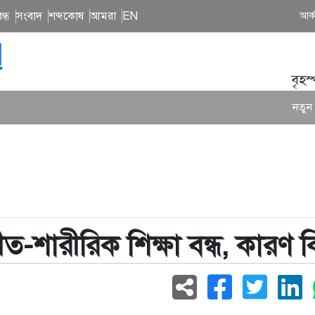
ন্ধ
সংবাদ
শব্দকোষ
আমরা
EN
আর্
N
বৃহস
নতুন গান ও কনসার্টে
গীত-শারীরিক শিক্ষা বন্ধ, কারণ 