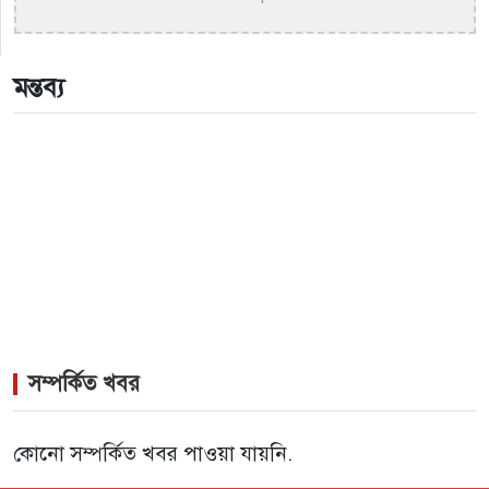
>
একই দিনে জন্ম, সুরের টানে বাঁধা পড়া বাংলা গানের অমর
জুটি
মন্তব্য
>
লিসবনে জেমস ও জায়েদ খান: পর্তুগালে প্রবাসীদের বর্ণিল
মেলা
সম্পর্কিত খবর
কোনো সম্পর্কিত খবর পাওয়া যায়নি.