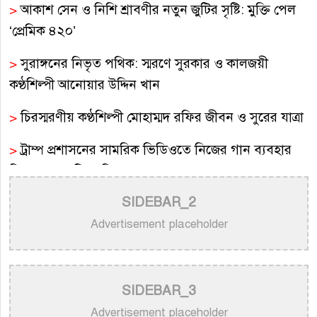
>
আকাশ সেন ও নিশি শ্রাবণীর নতুন জুটির সৃষ্টি: মুক্তি পেল
‘প্রেমিক ৪২০’
>
সুরাঙ্গনের নিভৃত পথিক: স্মরণে সুরকার ও কালজয়ী
কণ্ঠশিল্পী আনোয়ার উদ্দিন খান
>
চিরস্মরণীয় কণ্ঠশিল্পী মোহাম্মদ রফির জীবন ও সুরের যাত্রা
>
ট্রাম্প প্রশাসনের সামরিক ভিডিওতে নিজের গান ব্যবহার
নিয়ে ক্ষুব্ধ কেটি পেরি
SIDEBAR_2
>
নতুন করে ভাইরাল ‘আজ কেন মন উদাসী হয়ে’ গানের
পেছনের গল্প
Advertisement placeholder
>
নয় মাসের ছেলেকে মঞ্চে এনে ‘বাবা’ গাইলেন নোবেল
>
বাংলাদেশ বেতারে সুরকার ও সংগীত পরিচালক হিসেবে
SIDEBAR_3
তালিকাভুক্ত হলেন ৯২ শিল্পী
Advertisement placeholder