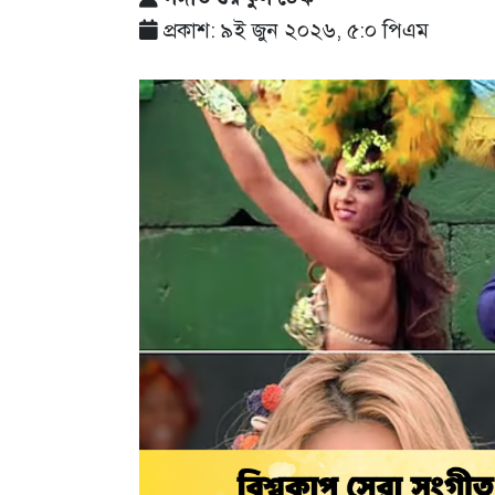
প্রকাশ: ৯ই জুন ২০২৬, ৫:০ পিএম