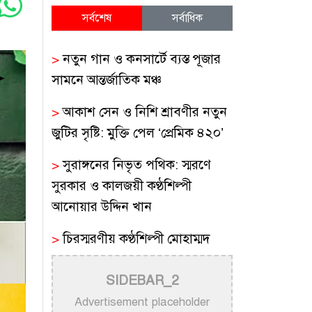
সর্বশেষ
সর্বাধিক
>
নতুন গান ও কনসার্টে ব্যস্ত পূজার
সামনে আন্তর্জাতিক মঞ্চ
>
আকাশ সেন ও নিশি শ্রাবণীর নতুন
জুটির সৃষ্টি: মুক্তি পেল ‘প্রেমিক ৪২০’
>
সুরাঙ্গনের নিভৃত পথিক: স্মরণে
সুরকার ও কালজয়ী কণ্ঠশিল্পী
আনোয়ার উদ্দিন খান
>
চিরস্মরণীয় কণ্ঠশিল্পী মোহাম্মদ
রফির জীবন ও সুরের যাত্রা
SIDEBAR_2
>
ট্রাম্প প্রশাসনের সামরিক ভিডিওতে
Advertisement placeholder