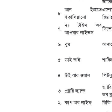
ডাভি
আন ইস্তাতে
এদোয়
৮
ইতালিয়ানো
জিয়ান্
দ্য টাইম অব
৭
ডিভো,
আওয়ার লাইভস
৬
বুম
আনাস্
৫
ডাই ডাই
শাকির
৪
উই আর ওয়ান
পিটব
ড্যা
৩
গ্লোরি ল্যান্ড
অব ব্
২
কাপ অব লাইফ
রিকি 