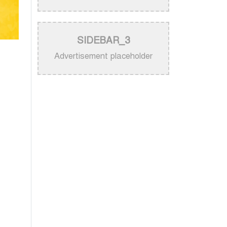
নিজের গান ব্যবহার নিয়ে ক্ষুব্ধ কেটি
পেরি
>
নতুন করে ভাইরাল ‘আজ কেন মন
SIDEBAR_3
উদাসী হয়ে’ গানের পেছনের গল্প
Advertisement placeholder
>
নয় মাসের ছেলেকে মঞ্চে এনে
‘বাবা’ গাইলেন নোবেল
>
বাংলাদেশ বেতারে সুরকার ও
সংগীত পরিচালক হিসেবে
তালিকাভুক্ত হলেন ৯২ শিল্পী
>
একই দিনে জন্ম, সুরের টানে বাঁধা
পড়া বাংলা গানের অমর জুটি
>
লিসবনে জেমস ও জায়েদ খান:
পর্তুগালে প্রবাসীদের বর্ণিল মেলা