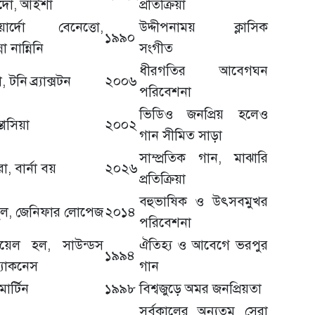
দো, আইশা
প্রতিক্রিয়া
ার্দো বেনেত্তো,
উদ্দীপনাময় ক্লাসিক
১৯৯০
না নান্নিনি
সংগীত
ধীরগতির আবেগঘন
 টনি ব্র্যাক্সটন
২০০৬
পরিবেশনা
ভিডিও জনপ্রিয় হলেও
তাসিয়া
২০০২
গান সীমিত সাড়া
সাম্প্রতিক গান, মাঝারি
া, বার্না বয়
২০২৬
প্রতিক্রিয়া
বহুভাষিক ও উৎসবমুখর
ুল, জেনিফার লোপেজ
২০১৪
পরিবেশনা
রিয়েল হল, সাউন্ডস
ঐতিহ্য ও আবেগে ভরপুর
১৯৯৪
ল্যাকনেস
গান
মার্টিন
১৯৯৮
বিশ্বজুড়ে অমর জনপ্রিয়তা
সর্বকালের অন্যতম সেরা