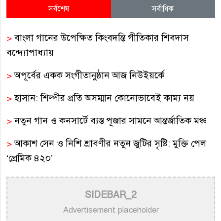
সর্বশেষ
সর্বাধিক
>
বাংলা গানের উপেক্ষিত কিংবদন্তি গীতিকার শিবদাস
বন্দ্যোপাধ্যায়
>
অপূর্বের একক সংগীতানুষ্ঠান আজ নিউইয়র্কে
>
হাসান: শিল্পীর প্রতি অসম্মান কোনোভাবেই কাম্য নয়
>
নতুন গান ও কনসার্টে ব্যস্ত পূজার সামনে আন্তর্জাতিক মঞ্চ
>
আকাশ সেন ও নিশি শ্রাবণীর নতুন জুটির সৃষ্টি: মুক্তি পেল
‘প্রেমিক ৪২০’
>
সুরাঙ্গনের নিভৃত পথিক: স্মরণে সুরকার ও কালজয়ী
SIDEBAR_2
কণ্ঠশিল্পী আনোয়ার উদ্দিন খান
Advertisement placeholder
>
চিরস্মরণীয় কণ্ঠশিল্পী মোহাম্মদ রফির জীবন ও সুরের যাত্রা