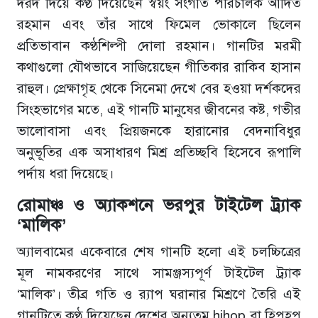
দরদ দিয়ে কণ্ঠ দিয়েছেন স্বয়ং সংগীত পরিচালক আদিত
রহমান এবং তাঁর সাথে ফিমেল ভোকালে ছিলেন
প্রতিভাবান কণ্ঠশিল্পী দোলা রহমান। গানটির মরমী
কথাগুলো যৌথভাবে সাজিয়েছেন গীতিকার রাকিব হাসান
রাহুল। প্রেক্ষাগৃহ থেকে সিনেমা দেখে বের হওয়া দর্শকদের
সিংহভাগের মতে, এই গানটি মানুষের জীবনের কষ্ট, গভীর
ভালোবাসা এবং প্রিয়জনকে হারানোর বেদনাবিধুর
অনুভূতির এক অসাধারণ মিশ্র প্রতিচ্ছবি হিসেবে রূপালি
পর্দায় ধরা দিয়েছে।
রোমাঞ্চ ও অ্যাকশনে ভরপুর টাইটেল ট্র্যাক
‘মালিক’
অ্যালবামের একেবারে শেষ গানটি হলো এই চলচ্চিত্রের
মূল নামকরণের সাথে সামঞ্জস্যপূর্ণ টাইটেল ট্র্যাক
‘মালিক’। তীব্র গতি ও র‍্যাপ ঘরানার মিশ্রণে তৈরি এই
গানটিতে কণ্ঠ দিয়েছেন দেশের অন্যতম hihop বা হিপহপ