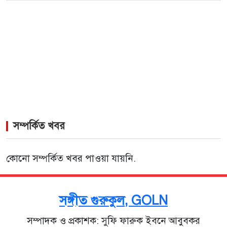
>
লিসবনে জেমস ও জায়েদ খান: পর্তুগালে প্রবাসীদের বর্ণিল
মেলা
সম্পর্কিত খবর
কোনো সম্পর্কিত খবর পাওয়া যায়নি.
সঙ্গীত গুরুকুল, GOLN
সম্পাদক ও প্রকাশক: সুফি ফারুক ইবনে আবুবকর