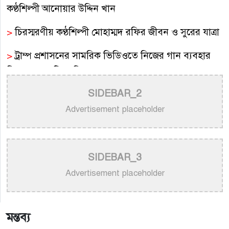
কণ্ঠশিল্পী আনোয়ার উদ্দিন খান
>
চিরস্মরণীয় কণ্ঠশিল্পী মোহাম্মদ রফির জীবন ও সুরের যাত্রা
>
ট্রাম্প প্রশাসনের সামরিক ভিডিওতে নিজের গান ব্যবহার
নিয়ে ক্ষুব্ধ কেটি পেরি
SIDEBAR_2
>
নতুন করে ভাইরাল ‘আজ কেন মন উদাসী হয়ে’ গানের
পেছনের গল্প
Advertisement placeholder
>
নয় মাসের ছেলেকে মঞ্চে এনে ‘বাবা’ গাইলেন নোবেল
>
বাংলাদেশ বেতারে সুরকার ও সংগীত পরিচালক হিসেবে
SIDEBAR_3
তালিকাভুক্ত হলেন ৯২ শিল্পী
Advertisement placeholder
>
একই দিনে জন্ম, সুরের টানে বাঁধা পড়া বাংলা গানের অমর
জুটি
মন্তব্য