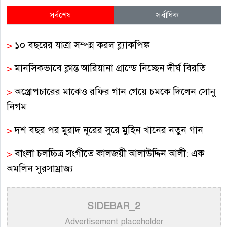
সর্বশেষ
সর্বাধিক
>
১০ বছরের যাত্রা সম্পন্ন করল ব্ল্যাকপিঙ্ক
>
মানসিকভাবে ক্লান্ত আরিয়ানা গ্রান্ডে নিচ্ছেন দীর্ঘ বিরতি
>
অস্ত্রোপচারের মাঝেও রফির গান গেয়ে চমকে দিলেন সোনু
নিগম
>
দশ বছর পর মুরাদ নূরের সুরে মুহিন খানের নতুন গান
>
বাংলা চলচ্চিত্র সংগীতে কালজয়ী আলাউদ্দিন আলী: এক
অমলিন সুরসাম্রাজ্য
>
বাংলা গানের উপেক্ষিত কিংবদন্তি গীতিকার শিবদাস
SIDEBAR_2
বন্দ্যোপাধ্যায়
Advertisement placeholder