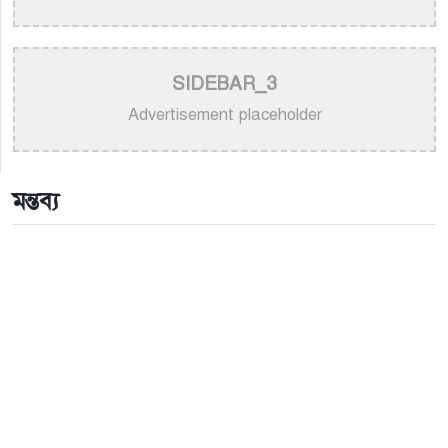
>
অপূর্বের একক সংগীতানুষ্ঠান আজ নিউইয়র্কে
>
হাসান: শিল্পীর প্রতি অসম্মান কোনোভাবেই কাম্য নয়
SIDEBAR_3
>
নতুন গান ও কনসার্টে ব্যস্ত পূজার সামনে আন্তর্জাতিক মঞ্চ
Advertisement placeholder
>
আকাশ সেন ও নিশি শ্রাবণীর নতুন জুটির সৃষ্টি: মুক্তি পেল
‘প্রেমিক ৪২০’
মন্তব্য