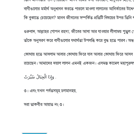
বাণীগুলোর মর্মার্থ অনুধাবন করতে পারলে মাওলা লালনের আবির্ভাবের উদ্
কি বুঝাতে চেয়েছেন? মানব জীবনের সম্পর্কিত প্রতিটি বিষয়ের উপর তিনি
গুরুবাদ, আল্লাহর গোপন রহস্য, জীবের আসা আর যাওয়ার লীলাময় পুতুল খেল
তাঁকে অনুসরণ করে বাণীগুলোর যথার্থতা উপলব্ধি করে বুদ্ধ হতে পারব।
কোথায় হতে আসলাম আবার কোথায় ফিরে যাব আবার কোথায় ফিরে আসব। অনেক 
রয়েছেন। আমাদের দয়াল লালন এমনই একজন। এসমস্ত কামেল মহাপুরুষগণ 
وَإِذَا الْجِبَالُ سُيِّرَتْ .
৩। এবং যখন পর্বতসমূহ চলমানহয়,
সরা তাকবীর আয়াত নং ৩।