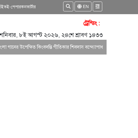
EN
কাইভ
ই-পেপার
কনভার্টার
ট্রেন্ডিং :
শনিবার, ৮ই আগস্ট ২০২৬, ২৪শে শ্রাবণ ১৪৩৩
গানের উপেক্ষিত কিংবদন্তি গীতিকার শিবদাস বন্দ্যোপাধ্যায়
অপূর্বের একক