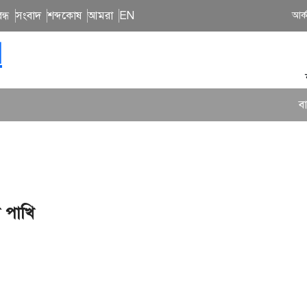
ন্ধ
সংবাদ
শব্দকোষ
আমরা
EN
আর্
N
বাংলা 
 পাখি