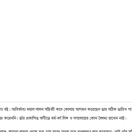
গ্য বই। আবির্ভাবঃ দয়াল লালন সাঁইজী কবে কোথায় আগমন করেছেন তার সঠিক তারিখ পাওয়া 
করেননি। তাঁর প্রকাশিত বাণীতে ধর্ম-বর্ণ লিঙ্গ ও সম্প্রদায়ের কোন বৈষম্য রাখেন নাই।
 লোভ, কামনা-বাসনা থেকে মুক্ত হয়ে সহজ মানুষ হতে ব্যবস্থাপত্র দান করেছেন। তাই তা