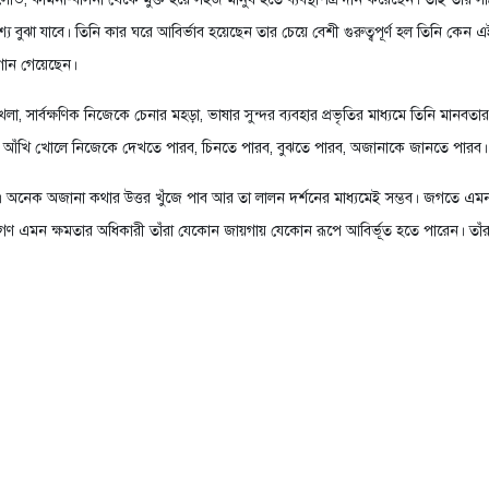
দেশ্য বুঝা যাবে। তিনি কার ঘরে আবির্ভাব হয়েছেন তার চেয়ে বেশী গুরুত্বপূর্ণ হল তিনি 
 গান গেয়েছেন।
া, সার্বক্ষণিক নিজেকে চেনার মহড়া, ভাষার সুন্দর ব্যবহার প্রভৃতির মাধ্যমে তিনি মান
 অন্ধ আঁখি খোলে নিজেকে দেখতে পারব, চিনতে পারব, বুঝতে পারব, অজানাকে জানতে পার
অজানা কথার উত্তর খুঁজে পাব আর তা লালন দর্শনের মাধ্যমেই সম্ভব। জগতে এমন মহাপু
এমন ক্ষমতার অধিকারী তাঁরা যেকোন জায়গায় যেকোন রূপে আবির্ভূত হতে পারেন। তাঁ