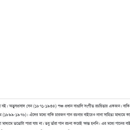
বই। অতুলপ্রসাদ সেন (১৮৭১-১৯৩৪) পঞ্চ প্রধান বাঙালি সংগীত রচয়িতার একজন। বাকি চারজ
৯৯-১৯৭৬)। এঁদের মধ্যে বাকি চারজন গান রচনার বাইরেও নানা সাহিত্য মাধ্যমে কাজ
নো মাধ্যমে ততোটা পারা যায় না। তবু তাঁরা গান রচনা করেই ক্ষান্ত হননি। এর মধ্যে গা