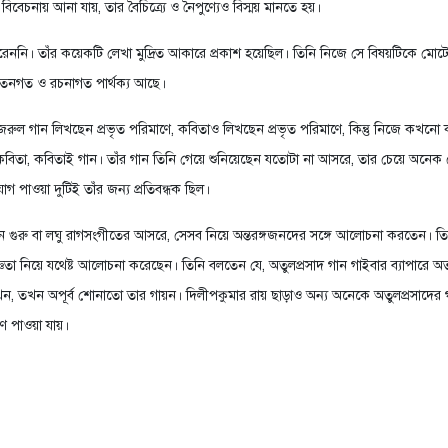
 বিবেচনায় আনা যায়, তার বৈচিত্র্যে ও নৈপুণ্যেও বিস্ময় মানতে হয়।
েননি। তাঁর কয়েকটি লেখা মুদ্রিত আকারে প্রকাশ হয়েছিল। তিনি নিজে সে বিষয়টিকে মোটেই
য়তনগত ও রচনাগত পার্থক্য আছে।
ল, নজরুল গান লিখছেন প্রভৃত পরিমাণে, কবিতাও লিখছেন প্রভৃত পরিমাণে, কিন্তু নিজে কখনো
তা, কবিতাই গান। তাঁর গান তিনি গেয়ে শুনিয়েছেন যতোটা না আসরে, তার চেয়ে অনেক বেশি ন
 পাওয়া দুটিই তাঁর জন্য প্রতিবন্ধক ছিল।
গুরু বা লঘু রাগসংগীতের আসরে, সেসব নিয়ে অন্তরঙ্গজনদের সঙ্গে আলোচনা করতেন। 
তা নিয়ে যথেষ্ট আলোচনা করেছেন। তিনি বলতেন যে, অতুলপ্রসাদ গান গাইবার ব্যাপারে অত্
েন যখন, তখন অপূর্ব শোনাতো তার গায়ন। দিলীপকুমার রায় ছাড়াও অন্য অনেকে অতুলপ্রসাদের গ
ারণ পাওয়া যায়।