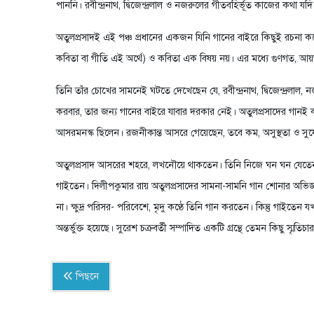
পাননি। রবীন্দ্রনাথ, দ্বিজেন্দ্রলাল ও নজরুলের গীতবহির্ভূত কাজের কথা যদি
অতুলপ্রসাদই এই পঞ্চ প্রধানের একজন যিনি গানের বাইরে কিছুই রচনা কর
কবিতা বা গীতি এই অর্থে) ও কবিতা এক বিষয় নয়। এর মধ্যে গুণগত, আ
তিনি তাঁর চোখের সামনেই ঘটতে দেখেছেন যে, রবীন্দ্রনাথ, দ্বিজেন্দ্রলা
করবার, তার জন্য গানের বাইরে যাবার দরকার নেই। অতুলপ্রসাদের গানই কবি
আসরমনস্ক ছিলেন। রজনীকান্ত আসরে গেয়েছেন, তবে কম, অসুস্থতা ও সুযোগ
অতুলপ্রসাদ আসরের শহরে, লখনৌয়ে থাকতেন। তিনি নিজে ঘন ঘন যেতেন 
গাইতেন। দিলীপকুমার রায় অতুলপ্রসাদের সামনা-সামনি গান শোনার অভিজ্ঞ
না। ক্ষুদ্র পরিসর- পরিবেশে, মৃদু কণ্ঠে তিনি গান করতেন। কিন্তু গাইত
অন্তর্ভুক্ত হয়েছে। সুরেশ চক্রবর্তী সম্পাদিত একটি গ্রন্থে তেমন কিছু স্মৃতিচ
পিছনে