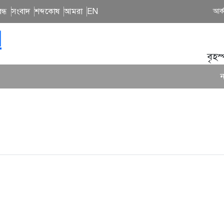
ন্ধ
সংবাদ
শব্দকোষ
আমরা
EN
আর্
N
বৃহস
নতু