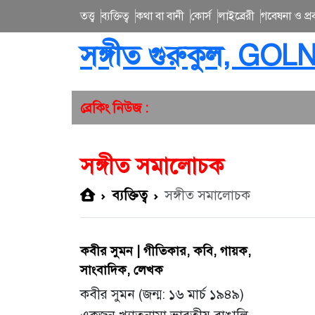
তত্ত্ব
ব্যক্তিত্ব
কথা বা বানী
কোর্স
লাইব্রেরী
গবেষনা ও প্রব
সঙ্গীত গুরুকুল, GOL
ব্রেকিং নিউজ :
সঙ্গীত সমালোচক
ব্যক্তিত্ব
সঙ্গীত সমালোচক
কবীর সুমন | গীতিকার, কবি, গায়ক,
সাংবাদিক, লেখক
কবীর সুমন (জন্ম: ১৬ মার্চ ১৯৪৯)