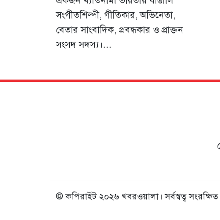
একজন খ্যাতনামা ভারতীয় বাঙালি
সংগীতশিল্পী, গীতিকার, অভিনেতা,
বেতার সাংবাদিক, প্রবন্ধকার ও প্রাক্তন
সংসদ সদস্য।…
© কপিরাইট ২০২৬ খবরওয়ালা। সর্বস্বত্ব সংরক্ষিত