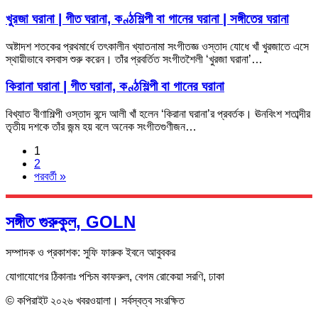
খুরজা ঘরানা | গীত ঘরানা, কণ্ঠশিল্পী বা গানের ঘরানা | সঙ্গীতের ঘরানা
অষ্টাদশ শতকের প্রথমার্ধে তৎকালীন খ্যাতনামা সংগীতজ্ঞ ওস্তাদ যোধে খাঁ খুরজাতে এসে
স্থায়ীভাবে বসবাস শুরু করেন। তাঁর প্রবর্তিত সংগীতশৈলী ‘খুরজা ঘরানা’…
কিরানা ঘরানা | গীত ঘরানা, কণ্ঠশিল্পী বা গানের ঘরানা
বিখ্যাত বীণাশিল্পী ওস্তাদ বন্দে আলী খাঁ হলেন ‘কিরানা ঘরানা’র প্রবর্তক। ঊনবিংশ শতাব্দীর
তৃতীয় দশকে তাঁর জন্ম হয় বলে অনেক সংগীতগুণীজন…
1
2
পরবর্তী »
সঙ্গীত গুরুকুল, GOLN
সম্পাদক ও প্রকাশক: সুফি ফারুক ইবনে আবুবকর
যোগাযোগের ঠিকানাঃ পশ্চিম কাফরুল, বেগম রোকেয়া সরণি, ঢাকা
© কপিরাইট ২০২৬ খবরওয়ালা। সর্বস্বত্ব সংরক্ষিত