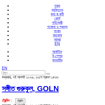
তত্ত্ব
ব্যক্তিত্ব
কথা বা বানী
কোর্স
লাইব্রেরী
গবেষনা ও প্রবন্ধ
সংবাদ
শব্দকোষ
আমরা
EN
আর্কাইভ
ই-পেপার
কনভার্টার
EN
শুক্রবার, ৭ই আগস্ট ২০২৬, ২৩শে শ্রাবণ ১৪৩৩
সঙ্গীত গুরুকুল, GOLN
ট্রেন্ডিং :
ট্রেন্ডিং