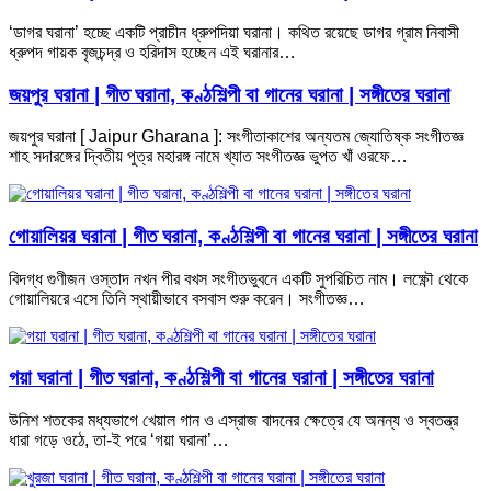
‘ডাগর ঘরানা’ হচ্ছে একটি প্রাচীন ধ্রুপদিয়া ঘরানা। কথিত রয়েছে ডাগর গ্রাম নিবাসী
ধ্রুপদ গায়ক বৃজচন্দ্র ও হরিদাস হচ্ছেন এই ঘরানার…
জয়পুর ঘরানা | গীত ঘরানা, কণ্ঠশিল্পী বা গানের ঘরানা | সঙ্গীতের ঘরানা
জয়পুর ঘরানা [ Jaipur Gharana ]: সংগীতাকাশের অন্যতম জ্যোতিষ্ক সংগীতজ্ঞ
শাহ সদারঙ্গের দ্বিতীয় পুত্র মহারঙ্গ নামে খ্যাত সংগীতজ্ঞ ভুপত খাঁ ওরফে…
গোয়ালিয়র ঘরানা | গীত ঘরানা, কণ্ঠশিল্পী বা গানের ঘরানা | সঙ্গীতের ঘরানা
বিদগ্ধ গুণীজন ওস্তাদ নখন পীর বখস সংগীতভুবনে একটি সুপরিচিত নাম। লক্ষ্ণৌ থেকে
গোয়ালিয়রে এসে তিনি স্থায়ীভাবে বসবাস শুরু করেন। সংগীতজ্ঞ…
গয়া ঘরানা | গীত ঘরানা, কণ্ঠশিল্পী বা গানের ঘরানা | সঙ্গীতের ঘরানা
উনিশ শতকের মধ্যভাগে খেয়াল গান ও এস্রাজ বাদনের ক্ষেত্রে যে অনন্য ও স্বতন্ত্র
ধারা গড়ে ওঠে, তা-ই পরে ‘গয়া ঘরানা’…