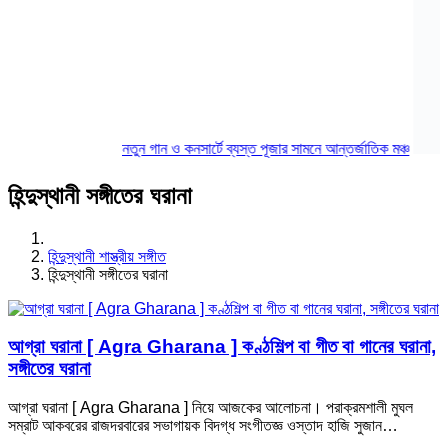
নতুন গান ও কনসার্টে ব্যস্ত পূজার সামনে আন্তর্জাতিক মঞ্চ
হিন্দুস্থানী সঙ্গীতের ঘরানা
হিন্দুস্থানী শাস্ত্রীয় সঙ্গীত
হিন্দুস্থানী সঙ্গীতের ঘরানা
আগ্রা ঘরানা [ Agra Gharana ] কণ্ঠশিল্প বা গীত বা গানের ঘরানা,
সঙ্গীতের ঘরানা
আগ্রা ঘরানা [ Agra Gharana ] নিয়ে আজকের আলোচনা। পরাক্রমশালী মুঘল
সম্রাট আকবরের রাজদরবারের সভাগায়ক বিদগ্ধ সংগীতজ্ঞ ওস্তাদ হাজি সুজান…