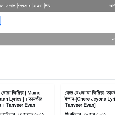
ন্ধ
সংবাদ
শব্দকোষ
আমরা
EN
আর্
N
নতুন 
 রোয়া লিরিক্স [ Maine
ছেড়ে যেওনা না লিরিক্স- তান
an Lyrics ] । তানভীর
ইভান-[Chere Jeyona Lyri
ন । Tanveer Evan
Tanveer Evan]
হস্পতিবার, ১৪ জুলাই ২০২২
রবিবার, ১৯ জুন ২০২২