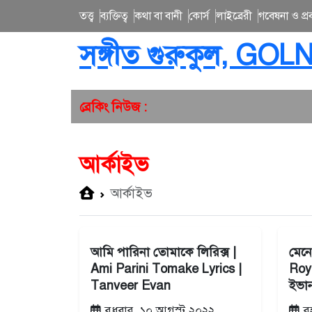
তত্ত্ব
ব্যক্তিত্ব
কথা বা বানী
কোর্স
লাইব্রেরী
গবেষনা ও প্রব
সঙ্গীত গুরুকুল, GOL
ব্রেকিং নিউজ :
আর্কাইভ
আর্কাইভ
আমি পারিনা তোমাকে লিরিক্স |
মেনে
Ami Parini Tomake Lyrics |
Roya
Tanveer Evan
ইভা
বুধবার, ১০ আগস্ট ২০২২
বৃ