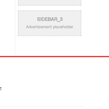
নিজের গান ব্যবহার নিয়ে ক্ষুব্ধ কেটি
পেরি
>
নতুন করে ভাইরাল ‘আজ কেন মন
SIDEBAR_3
উদাসী হয়ে’ গানের পেছনের গল্প
Advertisement placeholder
>
নয় মাসের ছেলেকে মঞ্চে এনে
‘বাবা’ গাইলেন নোবেল
>
বাংলাদেশ বেতারে সুরকার ও
সংগীত পরিচালক হিসেবে
তালিকাভুক্ত হলেন ৯২ শিল্পী
>
একই দিনে জন্ম, সুরের টানে বাঁধা
া
পড়া বাংলা গানের অমর জুটি
>
লিসবনে জেমস ও জায়েদ খান:
পর্তুগালে প্রবাসীদের বর্ণিল মেলা