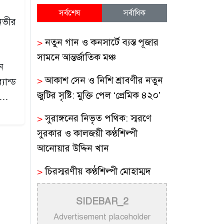
সর্বশেষ
সর্বাধিক
ানভীর
>
নতুন গান ও কনসার্টে ব্যস্ত পূজার
সামনে আন্তর্জাতিক মঞ্চ
ন
>
আকাশ সেন ও নিশি শ্রাবণীর নতুন
যান্ড
জুটির সৃষ্টি: মুক্তি পেল ‘প্রেমিক ৪২০’
ির…
>
সুরাঙ্গনের নিভৃত পথিক: স্মরণে
সুরকার ও কালজয়ী কণ্ঠশিল্পী
আনোয়ার উদ্দিন খান
>
চিরস্মরণীয় কণ্ঠশিল্পী মোহাম্মদ
রফির জীবন ও সুরের যাত্রা
SIDEBAR_2
>
ট্রাম্প প্রশাসনের সামরিক ভিডিওতে
Advertisement placeholder