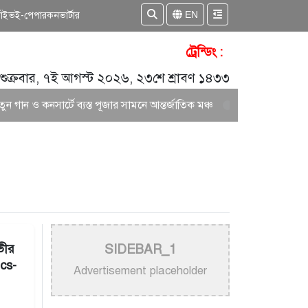
EN
কাইভ
ই-পেপার
কনভার্টার
ট্রেন্ডিং :
শুক্রবার, ৭ই আগস্ট ২০২৬, ২৩শে শ্রাবণ ১৪৩৩
গান ও কনসার্টে ব্যস্ত পূজার সামনে আন্তর্জাতিক মঞ্চ
আকাশ সেন ও নিশি শ্র
ভীর
SIDEBAR_1
cs-
Advertisement placeholder