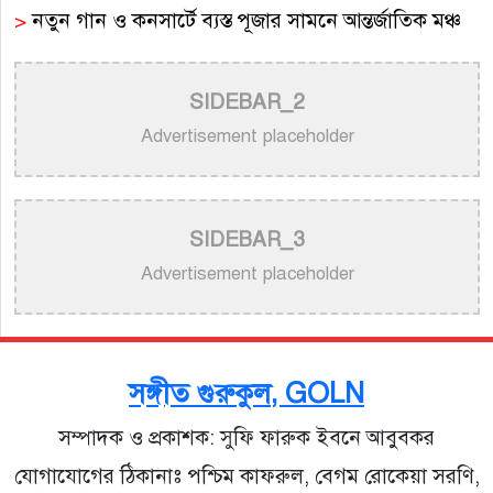
>
নতুন গান ও কনসার্টে ব্যস্ত পূজার সামনে আন্তর্জাতিক মঞ্চ
>
আকাশ সেন ও নিশি শ্রাবণীর নতুন জুটির সৃষ্টি: মুক্তি পেল
SIDEBAR_2
‘প্রেমিক ৪২০’
Advertisement placeholder
>
সুরাঙ্গনের নিভৃত পথিক: স্মরণে সুরকার ও কালজয়ী
কণ্ঠশিল্পী আনোয়ার উদ্দিন খান
>
চিরস্মরণীয় কণ্ঠশিল্পী মোহাম্মদ রফির জীবন ও সুরের যাত্রা
SIDEBAR_3
Advertisement placeholder
>
ট্রাম্প প্রশাসনের সামরিক ভিডিওতে নিজের গান ব্যবহার
নিয়ে ক্ষুব্ধ কেটি পেরি
>
নতুন করে ভাইরাল ‘আজ কেন মন উদাসী হয়ে’ গানের
সঙ্গীত গুরুকুল, GOLN
পেছনের গল্প
সম্পাদক ও প্রকাশক: সুফি ফারুক ইবনে আবুবকর
যোগাযোগের ঠিকানাঃ পশ্চিম কাফরুল, বেগম রোকেয়া সরণি,