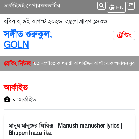
আর্কাইভ
ই-পেপার
কনভার্টার
EN
রবিবার, ৯ই আগস্ট ২০২৬, ২৫শে শ্রাবণ ১৪৩৩
সঙ্গীত গুরুকুল,
ট্রেন্ডিং
GOLN
ব্রেকিং নিউজ :
বাংলা চলচ্চিত্র সংগীতে কালজয়ী আলাউদ্দিন আলী: এক অমলিন সুরসাম্রা
আর্কাইভ
আর্কাইভ
মানুষ মানুষের লিরিক্স | Manush manusher lyrics |
Bhupen hazarika