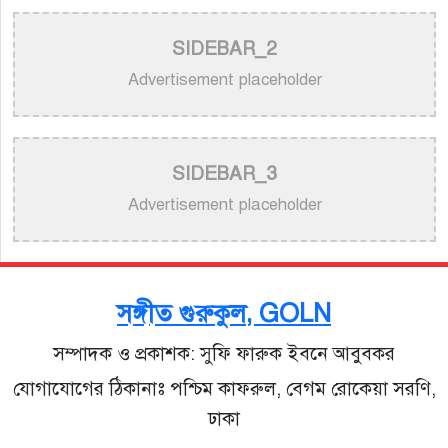
নিয়ে ক্ষুব্ধ কেটি পেরি
SIDEBAR_2
>
নতুন করে ভাইরাল ‘আজ কেন মন উদাসী হয়ে’ গানের
পেছনের গল্প
Advertisement placeholder
>
নয় মাসের ছেলেকে মঞ্চে এনে ‘বাবা’ গাইলেন নোবেল
>
বাংলাদেশ বেতারে সুরকার ও সংগীত পরিচালক হিসেবে
SIDEBAR_3
তালিকাভুক্ত হলেন ৯২ শিল্পী
Advertisement placeholder
>
একই দিনে জন্ম, সুরের টানে বাঁধা পড়া বাংলা গানের অমর
জুটি
সঙ্গীত গুরুকুল, GOLN
>
লিসবনে জেমস ও জায়েদ খান: পর্তুগালে প্রবাসীদের বর্ণিল
সম্পাদক ও প্রকাশক: সুফি ফারুক ইবনে আবুবকর
মেলা
যোগাযোগের ঠিকানাঃ পশ্চিম কাফরুল, বেগম রোকেয়া সরণি,
ঢাকা