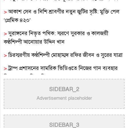
>
আকাশ সেন ও নিশি শ্রাবণীর নতুন জুটির সৃষ্টি: মুক্তি পেল
‘প্রেমিক ৪২০’
>
সুরাঙ্গনের নিভৃত পথিক: স্মরণে সুরকার ও কালজয়ী
কণ্ঠশিল্পী আনোয়ার উদ্দিন খান
>
চিরস্মরণীয় কণ্ঠশিল্পী মোহাম্মদ রফির জীবন ও সুরের যাত্রা
>
ট্রাম্প প্রশাসনের সামরিক ভিডিওতে নিজের গান ব্যবহার
নিয়ে ক্ষুব্ধ কেটি পেরি
SIDEBAR_2
>
নতুন করে ভাইরাল ‘আজ কেন মন উদাসী হয়ে’ গানের
পেছনের গল্প
Advertisement placeholder
>
নয় মাসের ছেলেকে মঞ্চে এনে ‘বাবা’ গাইলেন নোবেল
>
বাংলাদেশ বেতারে সুরকার ও সংগীত পরিচালক হিসেবে
SIDEBAR_3