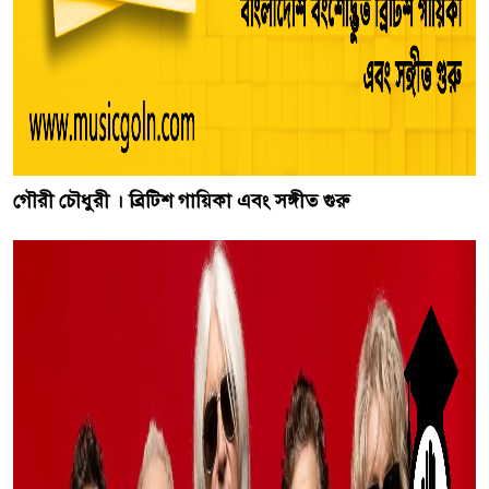
গৌরী চৌধুরী । ব্রিটিশ গায়িকা এবং সঙ্গীত গুরু