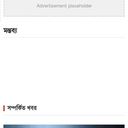
তালিকাভুক্ত হলেন ৯২ শিল্পী
Advertisement placeholder
>
একই দিনে জন্ম, সুরের টানে বাঁধা পড়া বাংলা গানের অমর
জুটি
মন্তব্য
>
লিসবনে জেমস ও জায়েদ খান: পর্তুগালে প্রবাসীদের বর্ণিল
মেলা
সম্পর্কিত খবর