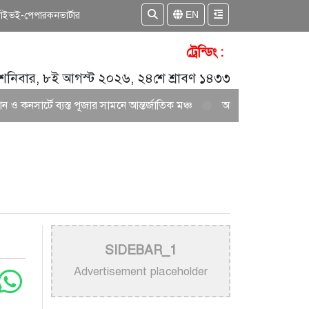
EN
কাইভ
ই-পেপার
কনভার্টার
ট্রেন্ডিং :
শনিবার, ৮ই আগস্ট ২০২৬, ২৪শে শ্রাবণ ১৪৩৩
ব্যস্ত পূজার সামনে আন্তর্জাতিক মঞ্চ
আকাশ সেন ও নিশি শ্রাবণীর নতুন জুটি
SIDEBAR_1
Advertisement placeholder