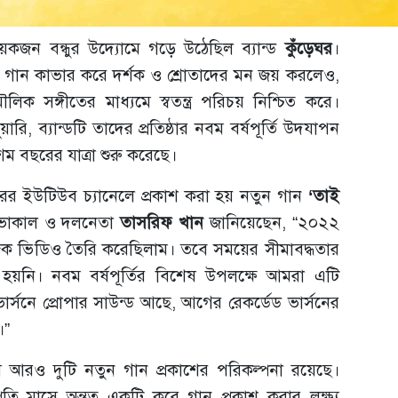
কজন বন্ধুর উদ্যোমে গড়ে উঠেছিল ব্যান্ড
কুঁড়েঘর
।
রিয় গান কাভার করে দর্শক ও শ্রোতাদের মন জয় করলেও,
িক সঙ্গীতের মাধ্যমে স্বতন্ত্র পরিচয় নিশ্চিত করে।
, ব্যান্ডটি তাদের প্রতিষ্ঠার নবম বর্ষপূর্তি উদযাপন
ম বছরের যাত্রা শুরু করেছে।
েঘরের ইউটিউব চ্যানেলে প্রকাশ করা হয় নতুন গান
‘তাই
র ভোকাল ও দলনেতা
তাসরিফ খান
জানিয়েছেন, “২০২২
ক ভিডিও তৈরি করেছিলাম। তবে সময়ের সীমাবদ্ধতার
 হয়নি। নবম বর্ষপূর্তির বিশেষ উপলক্ষে আমরা এটি
ার্সনে প্রোপার সাউন্ড আছে, আগের রেকর্ডেড ভার্সনের
।”
আরও দুটি নতুন গান প্রকাশের পরিকল্পনা রয়েছে।
প্রতি মাসে অন্তত একটি করে গান প্রকাশ করার লক্ষ্য