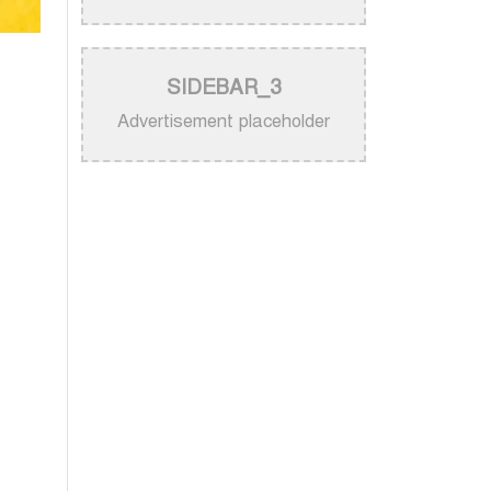
নিজের গান ব্যবহার নিয়ে ক্ষুব্ধ কেটি
পেরি
>
নতুন করে ভাইরাল ‘আজ কেন মন
SIDEBAR_3
উদাসী হয়ে’ গানের পেছনের গল্প
Advertisement placeholder
>
নয় মাসের ছেলেকে মঞ্চে এনে
‘বাবা’ গাইলেন নোবেল
>
বাংলাদেশ বেতারে সুরকার ও
সংগীত পরিচালক হিসেবে
তালিকাভুক্ত হলেন ৯২ শিল্পী
>
একই দিনে জন্ম, সুরের টানে বাঁধা
পড়া বাংলা গানের অমর জুটি
>
লিসবনে জেমস ও জায়েদ খান:
পর্তুগালে প্রবাসীদের বর্ণিল মেলা