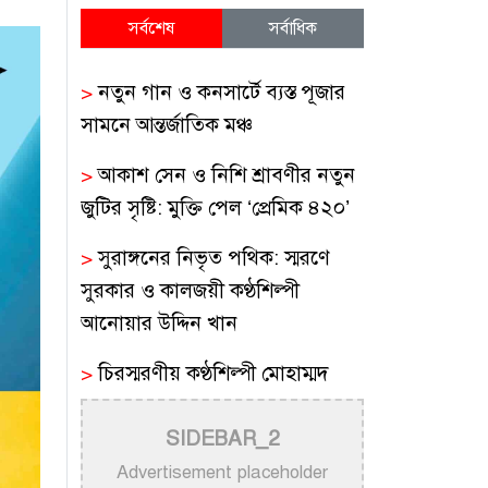
সর্বশেষ
সর্বাধিক
>
নতুন গান ও কনসার্টে ব্যস্ত পূজার
সামনে আন্তর্জাতিক মঞ্চ
>
আকাশ সেন ও নিশি শ্রাবণীর নতুন
জুটির সৃষ্টি: মুক্তি পেল ‘প্রেমিক ৪২০’
>
সুরাঙ্গনের নিভৃত পথিক: স্মরণে
সুরকার ও কালজয়ী কণ্ঠশিল্পী
আনোয়ার উদ্দিন খান
>
চিরস্মরণীয় কণ্ঠশিল্পী মোহাম্মদ
রফির জীবন ও সুরের যাত্রা
SIDEBAR_2
>
ট্রাম্প প্রশাসনের সামরিক ভিডিওতে
Advertisement placeholder