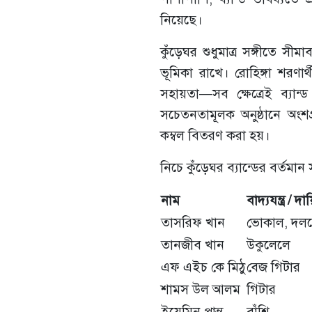
নিয়েছে।
কুঁড়েঘর শুধুমাত্র সঙ্গীতে সী
ভূমিকা রাখে। রোহিঙ্গা শরণার্
সহায়তা—সব ক্ষেত্রেই ব্যান
সচেতনতামূলক অনুষ্ঠানে অংশগ্র
কম্বল বিতরণ করা হয়।
নিচে কুঁড়েঘর ব্যান্ডের বর্তম
নাম
বাদ্যযন্ত্র / দায়
তাসরিফ খান
ভোকাল, দল
তানজীব খান
উকুলেলে
এফ এইচ কে মিঠু
বেজ গিটার
শামস উল আলম
গিটার
ইয়েমিন প্রান্ত
বাঁশি