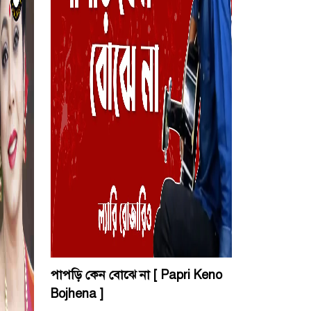
পাপড়ি কেন বোঝে না [ Papri Keno
Bojhena ]