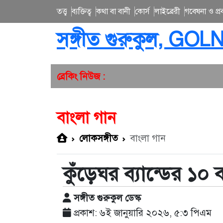
তত্ত্ব
ব্যক্তিত্ব
কথা বা বানী
কোর্স
লাইব্রেরী
গবেষনা ও প্রব
সঙ্গীত গুরুকুল, GOL
ব্রেকিং নিউজ :
বাংলা গান
লোকসঙ্গীত
বাংলা গান
কুঁড়েঘর ব্যান্ডের ১০ ব
সঙ্গীত গুরুকুল ডেস্ক
প্রকাশ: ৬ই জানুয়ারি ২০২৬, ৫:৩ পিএম