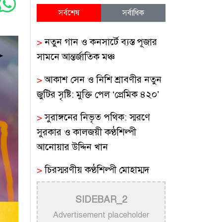
সর্বশেষ
সর্বাধিক
>
নতুন গান ও কনসার্টে ব্যস্ত পূজার
সামনে আন্তর্জাতিক মঞ্চ
>
আকাশ সেন ও নিশি শ্রাবণীর নতুন
জুটির সৃষ্টি: মুক্তি পেল ‘প্রেমিক ৪২০’
>
সুরাঙ্গনের নিভৃত পথিক: স্মরণে
সুরকার ও কালজয়ী কণ্ঠশিল্পী
আনোয়ার উদ্দিন খান
>
চিরস্মরণীয় কণ্ঠশিল্পী মোহাম্মদ
রফির জীবন ও সুরের যাত্রা
SIDEBAR_2
>
ট্রাম্প প্রশাসনের সামরিক ভিডিওতে
Advertisement placeholder