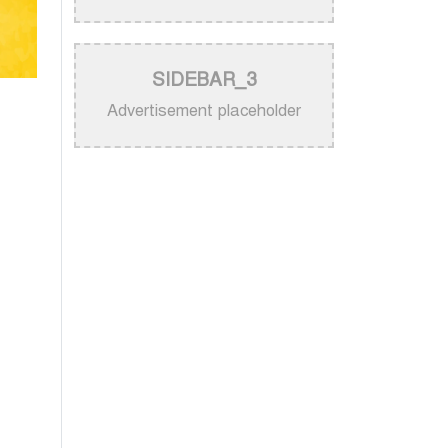
নিজের গান ব্যবহার নিয়ে ক্ষুব্ধ কেটি
পেরি
>
নতুন করে ভাইরাল ‘আজ কেন মন
SIDEBAR_3
উদাসী হয়ে’ গানের পেছনের গল্প
Advertisement placeholder
>
নয় মাসের ছেলেকে মঞ্চে এনে
‘বাবা’ গাইলেন নোবেল
>
বাংলাদেশ বেতারে সুরকার ও
সংগীত পরিচালক হিসেবে
তালিকাভুক্ত হলেন ৯২ শিল্পী
>
একই দিনে জন্ম, সুরের টানে বাঁধা
পড়া বাংলা গানের অমর জুটি
>
লিসবনে জেমস ও জায়েদ খান:
পর্তুগালে প্রবাসীদের বর্ণিল মেলা