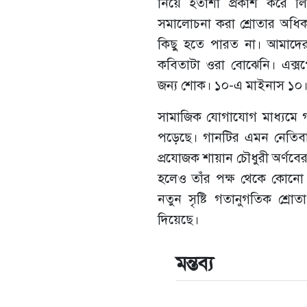
নিয়ে হতাশা প্রকাশ করে লি
সমালোচনা করা শ্রোতার অধি
কিছু হতে পারত না। আমাদে
কবিতাটা ওরা বোঝেনি। এক্সপ
জন্য শোক। ১০-এ মাইনাস ১০।
সামাজিক যোগাযোগ মাধ্যমে গা
পড়েছে। গানটির এমন নেতিবাচক
প্রযোজক শায়ান চৌধুরী অর্ণবের
হলেও তাঁর পক্ষ থেকে কোনো 
নতুন সৃষ্টি গতানুগতিক শ্রো
দিয়েছে।
মন্তব্য