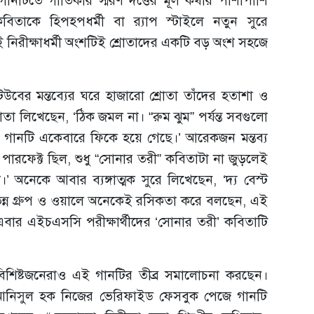
গানটিতে গীতিকার স্মরণ দত্তের মূল কথার পাশাপাশি
কবিতাকে হিপহপধর্মী বা র‍্যাপ স্টাইলে নতুন সুরে
িরীক্ষাধর্মী অংশটিই শ্রোতাদের একটি বড় অংশ সহজে
টিউবের মন্তব্যের ঘরে হাজারো শ্রোতা তাঁদের হতাশা ও
তা লিখেছেন, ‘ঠিক জমল না। “রুম ঝুম” পর্যন্ত সবগুলো
ই গানটি একেবারে ফিকে হয়ে গেছে।’ আরেকজন মন্তব্য
পারফেক্ট ছিল, শুধু “সোনার তরী” কবিতাটা না জুড়লেই
নেকে আবার ব্যঙ্গাত্মক সুরে লিখেছেন, ‘দ্য বেস্ট
িন্ন গ্রুপ ও ওয়ালে অনেকেই রসিকতা করে বলছেন, এই
বার এইচএসসি পরীক্ষার্থীদের ‘সোনার তরী’ কবিতাটি
বিশিষ্টজনেরাও এই গানটির তীব্র সমালোচনা করছেন।
আনিসুল হক নিজের ভেরিফাইড ফেসবুক পেজে গানটি