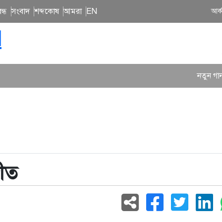
ন্ধ
সংবাদ
শব্দকোষ
আমরা
EN
আর্
N
নতুন গান ও কনসার্টে ব্যস্
গীত