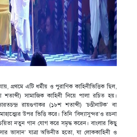
যায়, প্রথমে এটি ধর্মীয় ও পুরাণিক কাহিনীভিত্তিক ছিল,
শ শতাব্দী) সামাজিক কাহিনী নিয়ে পালা রচিত হয়।
রতচন্দ্র রায়গুণাকর (১৮শ শতাব্দী) ‘চণ্ডীনাটক’ বা
বমাহাত্ম্যের উপর ভিত্তি করে। তিনি ‘বিদ্যাসুন্দর’ও রচনা
য়িতা নতুন গান যোগ করে সমৃদ্ধ করেন। বাংলার কিছু
মনসার ভাসান’ যাত্রা অভিনীত হতো, যা লোককাহিনী ও