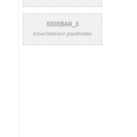
নিজের গান ব্যবহার নিয়ে ক্ষুব্ধ কেটি
পেরি
>
নতুন করে ভাইরাল ‘আজ কেন মন
SIDEBAR_3
উদাসী হয়ে’ গানের পেছনের গল্প
Advertisement placeholder
>
নয় মাসের ছেলেকে মঞ্চে এনে
‘বাবা’ গাইলেন নোবেল
>
বাংলাদেশ বেতারে সুরকার ও
সংগীত পরিচালক হিসেবে
তালিকাভুক্ত হলেন ৯২ শিল্পী
>
একই দিনে জন্ম, সুরের টানে বাঁধা
পড়া বাংলা গানের অমর জুটি
>
লিসবনে জেমস ও জায়েদ খান:
পর্তুগালে প্রবাসীদের বর্ণিল মেলা