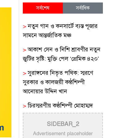
সর্বশেষ
সর্বাধিক
>
নতুন গান ও কনসার্টে ব্যস্ত পূজার
সামনে আন্তর্জাতিক মঞ্চ
>
আকাশ সেন ও নিশি শ্রাবণীর নতুন
জুটির সৃষ্টি: মুক্তি পেল ‘প্রেমিক ৪২০’
>
সুরাঙ্গনের নিভৃত পথিক: স্মরণে
সুরকার ও কালজয়ী কণ্ঠশিল্পী
আনোয়ার উদ্দিন খান
>
চিরস্মরণীয় কণ্ঠশিল্পী মোহাম্মদ
রফির জীবন ও সুরের যাত্রা
SIDEBAR_2
>
ট্রাম্প প্রশাসনের সামরিক ভিডিওতে
Advertisement placeholder