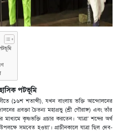
পটভূমি
রণ
া
িহাসিক পটভূমি
ব্দীতে (১৬শ শতাব্দী), যখন বাংলায় ভক্তি আন্দোলনের
লনের প্রবক্তা চৈতন্য মহাপ্রভু (শ্রী গৌরাঙ্গ) এবং তাঁর
 মাধ্যমে কৃষ্ণভক্তি প্রচার করতেন। ‘যাত্রা’ শব্দের অর্থ
র উপলক্ষে সমবেত হওয়া’। প্রাচীনকালে যাত্রা ছিল দেব-