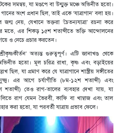
নাটকের সমন্বয়, যা মণ্ডপে বা উন্মুক্ত মঞ্চে অভিনীত হতো।
র অংশ প্রধান ছিল, তাই একে ‘যাত্রাগান’ বলা হয়।
ে জন্ম নেয়, যেখানে ভক্তরা ‘চৈতন্যযাত্রা’ রচনা করে
ের মতে, এর শিকড় ১৫শ শতাব্দীতে ভক্তি আন্দোলনের
েয়ে ও নেচে প্রচার করতেন।
‘শ্রীকৃষ্ণকীর্তন’ অত্যন্ত গুরুত্বপূর্ণ। এটি জানাখণ্ড থেকে
 অভিনীত হতো। মূল চরিত্র রাধা, কৃষ্ণ এবং বড়াইয়ের
খ ছিল, যা প্রমাণ করে যে যাত্রাগানে শাস্ত্রীয় সঙ্গীতের
সুক্ষ্ম। এর আগে চর্যাগীতি (৮ম-১২শ শতাব্দী) এবং
শ শতাব্দী) তেও রাগ-তালের ব্যবহার দেখা যায়, যা
রন্থগুলিতে রাগ যেমন ভৈরবী, কাফি বা খাম্বাজ এবং তাল
র করা হতো, যা পরবর্তী যাত্রায় প্রভাব ফেলে।