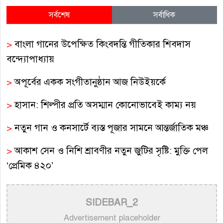
সর্বশেষ
সর্বাধিক
>
বাংলা গানের উপেক্ষিত কিংবদন্তি গীতিকার শিবদাস
বন্দ্যোপাধ্যায়
>
অপূর্বের একক সংগীতানুষ্ঠান আজ নিউইয়র্কে
>
হাসান: শিল্পীর প্রতি অসম্মান কোনোভাবেই কাম্য নয়
>
নতুন গান ও কনসার্টে ব্যস্ত পূজার সামনে আন্তর্জাতিক মঞ্চ
>
আকাশ সেন ও নিশি শ্রাবণীর নতুন জুটির সৃষ্টি: মুক্তি পেল
‘প্রেমিক ৪২০’
>
সুরাঙ্গনের নিভৃত পথিক: স্মরণে সুরকার ও কালজয়ী
SIDEBAR_2
কণ্ঠশিল্পী আনোয়ার উদ্দিন খান
Advertisement placeholder