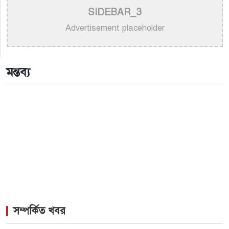
SIDEBAR_3
>
নতুন গান ও কনসার্টে ব্যস্ত পূজার সামনে আন্তর্জাতিক মঞ্চ
Advertisement placeholder
>
আকাশ সেন ও নিশি শ্রাবণীর নতুন জুটির সৃষ্টি: মুক্তি পেল
‘প্রেমিক ৪২০’
মন্তব্য
সম্পর্কিত খবর