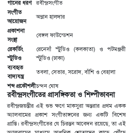
গানের ধরণ
রবীন্দ্রসংগীত
সংগীত
অম্লান হালদার
আয়োজন
প্রকাশনা
বেঙ্গল ফাউন্ডেশন
সংস্থা
রেকর্ডিং
রেনেসাঁ স্টুডিও (কলকাতা) ও পটমঞ্জরী
স্টুডিও
স্টুডিও (ঢাকা)
ব্যবহৃত
তবলা, সেতার, সরোদ, বাঁশি ও বেহালা
বাদ্যযন্ত্র
শব্দ প্রকৌশলী
চন্দন ঘোষ
রবীন্দ্রসংগীতের প্রাসঙ্গিকতা ও শিল্পীভাবনা
রবীন্দ্রজয়ন্তীর এই শুভ ক্ষণে মাকসুরা অন্তরার প্রথম একক
অ্যালবামের প্রকাশ সংগীতাঙ্গনের জন্য একটি বিশেষ
প্রাপ্তি। রবীন্দ্রসংগীতের যে চিরন্তন আবেদন রয়েছে, তা এই
অ্যালবামের মাধ্যমে আধুনিক শ্রোতাদের কাছে পৌঁছে