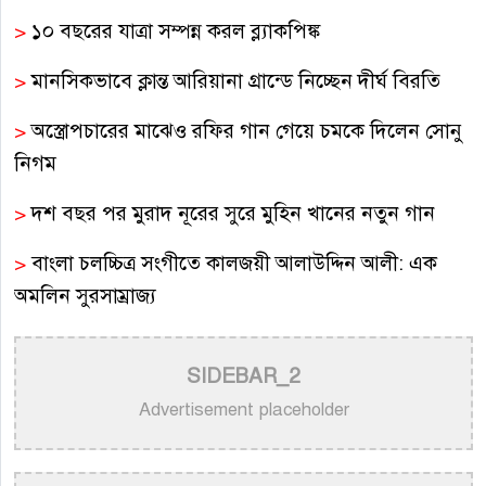
>
১০ বছরের যাত্রা সম্পন্ন করল ব্ল্যাকপিঙ্ক
>
মানসিকভাবে ক্লান্ত আরিয়ানা গ্রান্ডে নিচ্ছেন দীর্ঘ বিরতি
>
অস্ত্রোপচারের মাঝেও রফির গান গেয়ে চমকে দিলেন সোনু
নিগম
>
দশ বছর পর মুরাদ নূরের সুরে মুহিন খানের নতুন গান
>
বাংলা চলচ্চিত্র সংগীতে কালজয়ী আলাউদ্দিন আলী: এক
অমলিন সুরসাম্রাজ্য
>
বাংলা গানের উপেক্ষিত কিংবদন্তি গীতিকার শিবদাস
SIDEBAR_2
বন্দ্যোপাধ্যায়
Advertisement placeholder
>
অপূর্বের একক সংগীতানুষ্ঠান আজ নিউইয়র্কে
>
হাসান: শিল্পীর প্রতি অসম্মান কোনোভাবেই কাম্য নয়