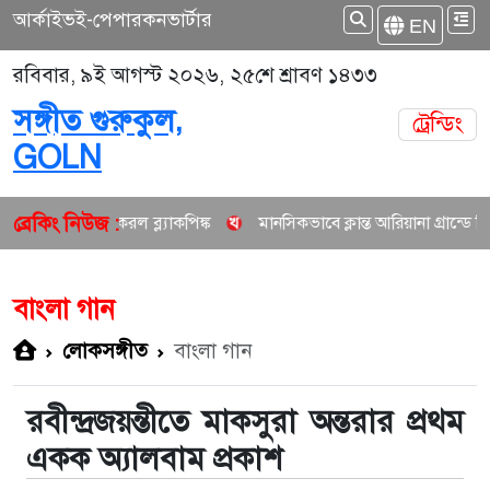
আর্কাইভ
ই-পেপার
কনভার্টার
EN
রবিবার, ৯ই আগস্ট ২০২৬, ২৫শে শ্রাবণ ১৪৩৩
সঙ্গীত গুরুকুল,
ট্রেন্ডিং
GOLN
ব্রেকিং নিউজ :
করল ব্ল্যাকপিঙ্ক
মানসিকভাবে ক্লান্ত আরিয়ানা গ্রান্ডে নিচ্ছেন দীর্ঘ বিরতি
বাংলা গান
লোকসঙ্গীত
বাংলা গান
রবীন্দ্রজয়ন্তীতে মাকসুরা অন্তরার প্রথম
একক অ্যালবাম প্রকাশ