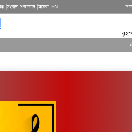
ন্ধ
সংবাদ
শব্দকোষ
আমরা
EN
আর্
N
বৃহস
নতুন