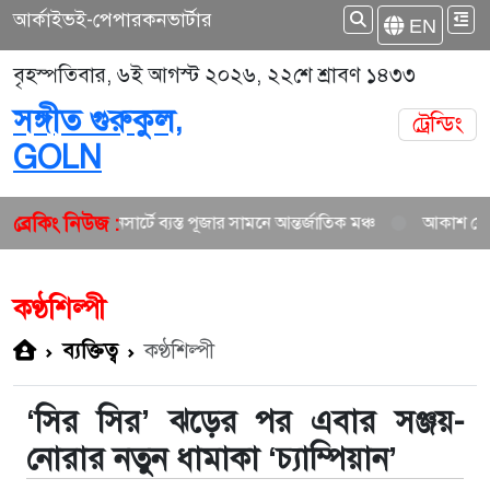
আর্কাইভ
ই-পেপার
কনভার্টার
EN
বৃহস্পতিবার, ৬ই আগস্ট ২০২৬, ২২শে শ্রাবণ ১৪৩৩
সঙ্গীত গুরুকুল,
ট্রেন্ডিং
GOLN
ব্রেকিং নিউজ :
ান ও কনসার্টে ব্যস্ত পূজার সামনে আন্তর্জাতিক মঞ্চ
আকাশ সেন ও নিশি শ্রা
কণ্ঠশিল্পী
ব্যক্তিত্ব
কণ্ঠশিল্পী
‘সির সির’ ঝড়ের পর এবার সঞ্জয়-
নোরার নতুন ধামাকা ‘চ্যাম্পিয়ান’