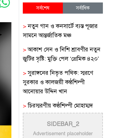
সর্বশেষ
সর্বাধিক
>
নতুন গান ও কনসার্টে ব্যস্ত পূজার
সামনে আন্তর্জাতিক মঞ্চ
>
আকাশ সেন ও নিশি শ্রাবণীর নতুন
জুটির সৃষ্টি: মুক্তি পেল ‘প্রেমিক ৪২০’
>
সুরাঙ্গনের নিভৃত পথিক: স্মরণে
সুরকার ও কালজয়ী কণ্ঠশিল্পী
আনোয়ার উদ্দিন খান
>
চিরস্মরণীয় কণ্ঠশিল্পী মোহাম্মদ
রফির জীবন ও সুরের যাত্রা
SIDEBAR_2
>
ট্রাম্প প্রশাসনের সামরিক ভিডিওতে
Advertisement placeholder