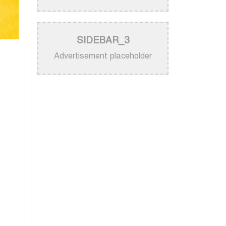
নিজের গান ব্যবহার নিয়ে ক্ষুব্ধ কেটি
পেরি
>
নতুন করে ভাইরাল ‘আজ কেন মন
SIDEBAR_3
উদাসী হয়ে’ গানের পেছনের গল্প
Advertisement placeholder
>
নয় মাসের ছেলেকে মঞ্চে এনে
‘বাবা’ গাইলেন নোবেল
>
বাংলাদেশ বেতারে সুরকার ও
সংগীত পরিচালক হিসেবে
তালিকাভুক্ত হলেন ৯২ শিল্পী
>
একই দিনে জন্ম, সুরের টানে বাঁধা
পড়া বাংলা গানের অমর জুটি
>
লিসবনে জেমস ও জায়েদ খান:
পর্তুগালে প্রবাসীদের বর্ণিল মেলা