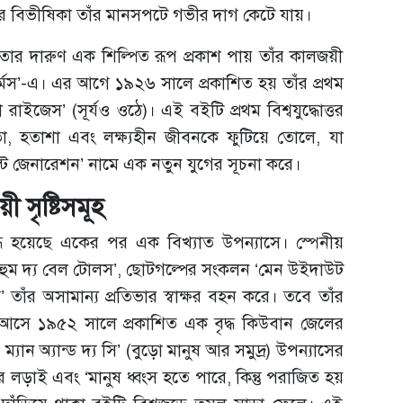
্ধের বিভীষিকা তাঁর মানসপটে গভীর দাগ কেটে যায়।
বাস্তবতার দারুণ এক শিল্পিত রূপ প্রকাশ পায় তাঁর কালজয়ী
র্মস’-এ। এর আগে ১৯২৬ সালে প্রকাশিত হয় তাঁর প্রথম
ইজেস’ (সূর্যও ওঠে)। এই বইটি প্রথম বিশ্বযুদ্ধোত্তর
া, হতাশা এবং লক্ষ্যহীন জীবনকে ফুটিয়ে তোলে, যা
‘লস্ট জেনারেশন’ নামে এক নতুন যুগের সূচনা করে।
সৃষ্টিসমূহ
ৃদ্ধ হয়েছে একের পর এক বিখ্যাত উপন্যাসে। স্পেনীয়
র হুম দ্য বেল টোলস’, ছোটগল্পের সংকলন ‘মেন উইদাউট
াঁর অসামান্য প্রতিভার স্বাক্ষর বহন করে। তবে তাঁর
টটি আসে ১৯৫২ সালে প্রকাশিত এক বৃদ্ধ কিউবান জেলের
 ম্যান অ্যান্ড দ্য সি’ (বুড়ো মানুষ আর সমুদ্র) উপন্যাসের
ের লড়াই এবং ‘মানুষ ধ্বংস হতে পারে, কিন্তু পরাজিত হয়