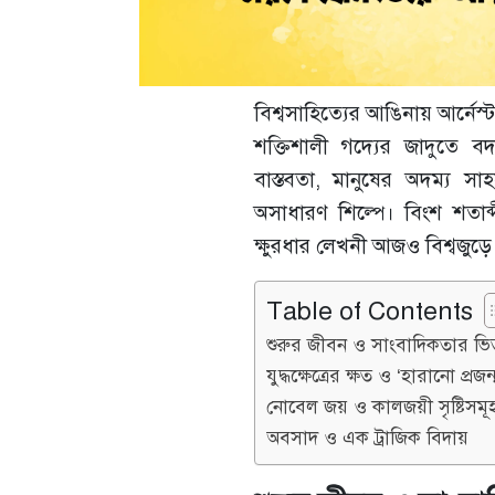
বিশ্বসাহিত্যের আঙিনায় আর্নেস্
শক্তিশালী গদ্যের জাদুতে 
বাস্তবতা, মানুষের অদম্য সা
অসাধারণ শিল্পে। বিংশ শতাব্
ক্ষুরধার লেখনী আজও বিশ্বজু
Table of Contents
শুরুর জীবন ও সাংবাদিকতার ভি
যুদ্ধক্ষেত্রের ক্ষত ও ‘হারানো প্রজন্
নোবেল জয় ও কালজয়ী সৃষ্টিসমূ
অবসাদ ও এক ট্রাজিক বিদায়