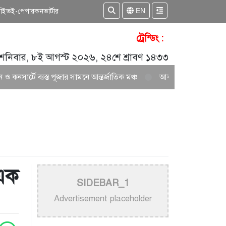
EN
কাইভ
ই-পেপার
কনভার্টার
ট্রেন্ডিং :
শনিবার, ৮ই আগস্ট ২০২৬, ২৪শে শ্রাবণ ১৪৩৩
্যস্ত পূজার সামনে আন্তর্জাতিক মঞ্চ
আকাশ সেন ও নিশি শ্রাবণীর নতুন জুটির
এক
SIDEBAR_1
Advertisement placeholder