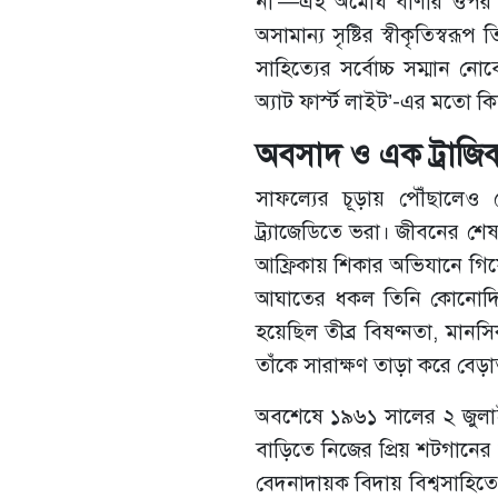
না’—এই অমোঘ বাণীর ওপর দাঁ
অসামান্য সৃষ্টির স্বীকৃতিস্ব
সাহিত্যের সর্বোচ্চ সম্মান নোব
অ্যাট ফার্স্ট লাইট’-এর মতো ক
অবসাদ ও এক ট্রাজি
সাফল্যের চূড়ায় পৌঁছালেও 
ট্র্যাজেডিতে ভরা। জীবনের শ
আফ্রিকায় শিকার অভিযানে গিয়
আঘাতের ধকল তিনি কোনোদিন 
হয়েছিল তীব্র বিষণ্নতা, মানস
তাঁকে সারাক্ষণ তাড়া করে বেড়
অবশেষে ১৯৬১ সালের ২ জুলাই য
বাড়িতে নিজের প্রিয় শটগানের
বেদনাদায়ক বিদায় বিশ্বসাহিত্