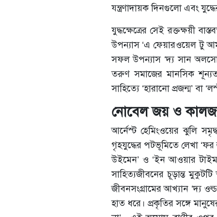
যন্ত্রণাদায়ক দিনগুলো এবং যুদ
যুদ্ধক্ষেত্রের সেই রক্তক্ষয়ী 
উপন্যাস ‘এ ফেয়ারওয়েল টু আ
সফল উপন্যাস ‘দ্য সান অলসো রা
তরুণ সমাজের মানসিক শূন্যত
সাহিত্যে ‘হারানো প্রজন্ম’ বা 
নোবেল জয় ও কালজয়ী 
আর্নেস্ট হেমিংওয়ের ঝুলি সম
গৃহযুদ্ধের পটভূমিতে লেখা ‘ফ
উইমেন’ ও ‘ইন আওয়ার টাইম’ ত
সাহিত্যজীবনের চূড়ান্ত মুকু
জীবনসংগ্রামের আখ্যান ‘দ্য ওল্ড
হাত ধরে। প্রকৃতির সঙ্গে মানুষ