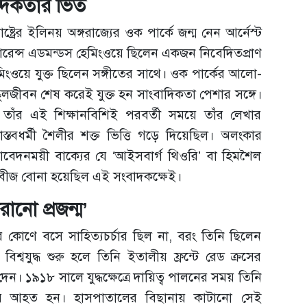
াদিকতার ভিত
ট্রের ইলিনয় অঙ্গরাজ্যের ওক পার্কে জন্ম নেন আর্নেস্ট
্লারেন্স এডমন্ডস হেমিংওয়ে ছিলেন একজন নিবেদিতপ্রাণ
িংওয়ে যুক্ত ছিলেন সঙ্গীতের সাথে। ওক পার্কের আলো-
কুলজীবন শেষ করেই যুক্ত হন সাংবাদিকতা পেশার সঙ্গে।
য় তাঁর এই শিক্ষানবিশিই পরবর্তী সময়ে তাঁর লেখার
ও বাস্তবধর্মী শৈলীর শক্ত ভিত্তি গড়ে দিয়েছিল। অলংকার
বেদনময়ী বাক্যের যে ‘আইসবার্গ থিওরি’ বা হিমশৈল
তার বীজ বোনা হয়েছিল এই সংবাদকক্ষেই।
হারানো প্রজন্ম’
 কোণে বসে সাহিত্যচর্চার ছিল না, বরং তিনি ছিলেন
বিশ্বযুদ্ধ শুরু হলে তিনি ইতালীয় ফ্রন্টে রেড ক্রসের
 দেন। ১৯১৮ সালে যুদ্ধক্ষেত্রে দায়িত্ব পালনের সময় তিনি
ুতর আহত হন। হাসপাতালের বিছানায় কাটানো সেই