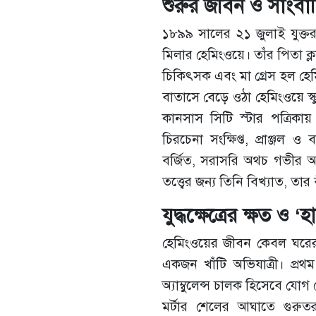
শুরুর জীবন ও সাংব
১৮৯৯ সালের ২১ জুলাই যুক্তরাষ্
মিলার হেমিংওয়ে। তাঁর পিতা ক
চিকিৎসক এবং মা গ্রেস হল হেম
বাতাসে বেড়ে ওঠা হেমিংওয়ে স্
কানসাস সিটি স্টার পত্রিকা
চিরচেনা সংক্ষিপ্ত, প্রাঞ্জল 
বর্জিত, সরাসরি অথচ গভীর আ
তত্ত্বের জন্য তিনি বিখ্যাত, 
যুদ্ধক্ষেত্রের ক্ষত ও ‘
হেমিংওয়ের জীবন কেবল ঘরের
একজন খাঁটি অভিযাত্রী। প্রথম 
অ্যাম্বুলেন্স চালক হিসেবে যোগ
মর্টার শেলের আঘাতে গুর