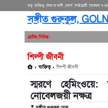
তত্ত্ব
ব্যক্তিত্ব
কথা বা বানী
কোর্স
লাইব্রেরী
গবেষনা ও প্রব
সঙ্গীত গুরুকুল, GOL
ব্রেকিং নিউজ :
শিল্পী জীবনী
ব্যক্তিত্ব
শিল্পী জীবনী
স্মরণে হেমিংওয়ে:
নোবেলজয়ী নক্ষত্র
সঙ্গীত গুরুকুল ডেস্ক