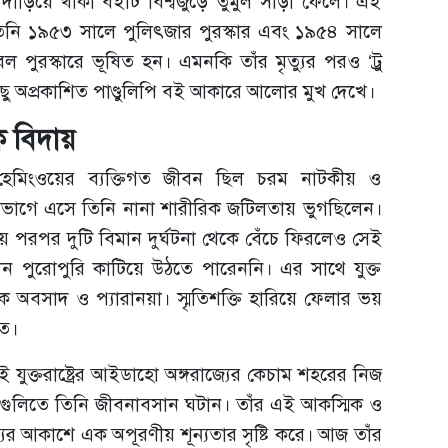
ড়িয়ে থাকা বইটি বিশ্বজুড়ে তুমুল সাড়া ফেলে। এই
রূপ তিনি ১৯৫৩ সালে পুলিৎজার পুরস্কার এবং ১৯৫৪ সালে
েল পুরস্কারে ভূষিত হন। এমনকি তাঁর মৃত্যুর পরও ‘ট্রু
িছু অপ্রকাশিত পাণ্ডুলিপি বই আকারে আলোর মুখ দেখে।
ক বিদায়
হেমিংওয়ের ব্যক্তিগত জীবন ছিল চরম নাটকীয় ও
েষভাগে এসে তিনি নানা শারীরিক জটিলতায় ভুগছিলেন।
ে পরপর দুটি বিমান দুর্ঘটনা থেকে বেঁচে ফিরলেও সেই
পুরোপুরি কাটিয়ে উঠতে পারেননি। এর সাথে যুক্ত
িক অবসাদ ও প্যারানয়া। স্মৃতিশক্তি হারিয়ে ফেলার ভয়
াত।
ুক্তরাষ্ট্রের আইডাহো অঙ্গরাজ্যের কেচাম শহরের নিজ
 গুলিতে তিনি জীবনাবসান ঘটান। তাঁর এই আকস্মিক ও
যের আকাশে এক অপূরণীয় শূন্যতার সৃষ্টি করে। আজ তাঁর