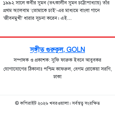
১৯৯২ সালে কবীর সুমন (তৎকালীন সুমন চট্টোপাধ্যায়) তাঁর
প্রথম অ্যালবাম ‘তোমাকে চাই’-এর মাধ্যমে বাংলা গানে
‘জীবনমুখী’ ধারার সূচনা করেন। এই…
সঙ্গীত গুরুকুল, GOLN
সম্পাদক ও প্রকাশক: সুফি ফারুক ইবনে আবুবকর
যোগাযোগের ঠিকানাঃ পশ্চিম কাফরুল, বেগম রোকেয়া সরণি,
ঢাকা
© কপিরাইট ২০২৬ খবরওয়ালা। সর্বস্বত্ব সংরক্ষিত