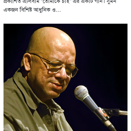
প্রকাশিত এ্যলবাম “তোমাকে চাই” এর একটি গান। সুমন
একজন বিশিষ্ট আধুনিক ও…