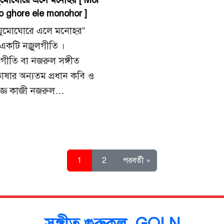
ুমোঘোরে এলে মনোহর [ Mor
 ghore ele monohor ]
ঘুমোঘোরে এলে মনোহর”
একটি নজ্রুলগীতি ।
গীতি বা নজরুল সঙ্গীত
াষার অন্যতম প্রধান কবি ও
জ্ঞ কাজী নজরুল…
1
2
পরবর্তী »
সঙ্গীত গুরুকুল, GOLN