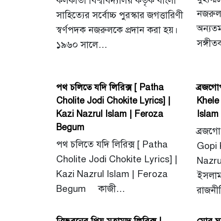
কলকাতা বিশ্ববিদ্যালয় কর্তৃক বাংলা
নজরুল 
সাহিত্যের সর্বোচ্চ পুরস্কার জগত্তারিণী
অন্যতম
স্বর্ণপদক নজরুলকে প্রদান করা হয়।
সঙ্গী
১৯৬০ সালে…
পথ চলিতে যদি লিরিক্স [ Patha
ব্রজগো
Cholite Jodi Chokite Lyrics] |
Khele 
Kazi Nazrul Islam | Feroza
Islam
Begum
ব্রজগো
পথ চলিতে যদি লিরিক্স [ Patha
Gopi 
Cholite Jodi Chokite Lyrics] |
Nazru
Kazi Nazrul Islam | Feroza
ইসলাম
Begum কাজী…
রাজনী