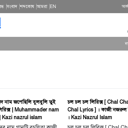
ন্ধ
সংবাদ
শব্দকোষ
আমরা
EN
আর্
N
নতুন গ
মদ নাম জপেছিলি বুলবুলি তুই
চল চল চল লিরিক্স [ Chal Ch
িরিক্স | Muhammader nam
Chal Lyrics ] । কাজী নজরু
 | Kazi nazrul islam
। Kazi Nazrul Islam
মদের নাম গানটি রচয়িতা কাজী
চল চল চল লিরিক্স [ Chal Ch