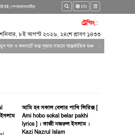
EN
কাইভ
ই-পেপার
কনভার্টার
ট্রেন্ডিং :
শনিবার, ৮ই আগস্ট ২০২৬, ২৪শে শ্রাবণ ১৪৩৩
ান ও কনসার্টে ব্যস্ত পূজার সামনে আন্তর্জাতিক মঞ্চ
আকাশ সেন ও নিশি শ্রা
al
আমি হব সকাল বেলার পাখি লিরিক্স [
ল ইসলাম
Ami hobo sokal belar pakhi
lyrics ] । কাজী নজরুল ইসলাম ।
Kazi Nazrul Islam
al