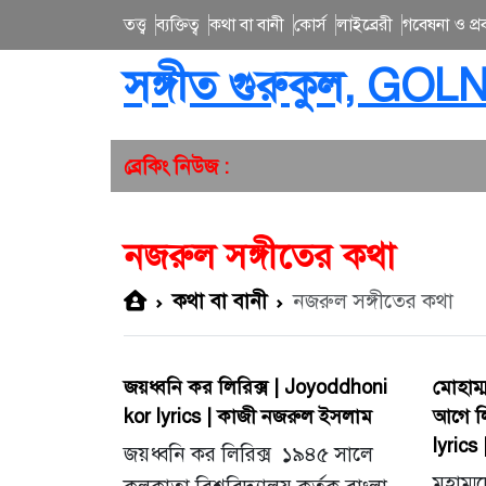
তত্ত্ব
ব্যক্তিত্ব
কথা বা বানী
কোর্স
লাইব্রেরী
গবেষনা ও প্রব
সঙ্গীত গুরুকুল, GOL
ব্রেকিং নিউজ :
নজরুল সঙ্গীতের কথা
কথা বা বানী
নজরুল সঙ্গীতের কথা
জয়ধ্বনি কর লিরিক্স | Joyoddhoni
মোহাম্
kor lyrics | কাজী নজরুল ইসলাম
আগে ল
lyrics
জয়ধ্বনি কর লিরিক্স ১৯৪৫ সালে
মুহাম্