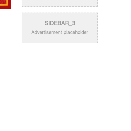
নিজের গান ব্যবহার নিয়ে ক্ষুব্ধ কেটি
পেরি
>
নতুন করে ভাইরাল ‘আজ কেন মন
SIDEBAR_3
উদাসী হয়ে’ গানের পেছনের গল্প
Advertisement placeholder
>
নয় মাসের ছেলেকে মঞ্চে এনে
‘বাবা’ গাইলেন নোবেল
>
বাংলাদেশ বেতারে সুরকার ও
সংগীত পরিচালক হিসেবে
তালিকাভুক্ত হলেন ৯২ শিল্পী
>
একই দিনে জন্ম, সুরের টানে বাঁধা
পড়া বাংলা গানের অমর জুটি
>
লিসবনে জেমস ও জায়েদ খান:
পর্তুগালে প্রবাসীদের বর্ণিল মেলা