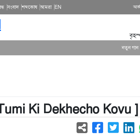
ন্ধ
সংবাদ
শব্দকোষ
আমরা
EN
আর্
N
বৃহস
নতুন গান ও কনসার্টে ব্যস্
[ Tumi Ki Dekhecho Kovu ]