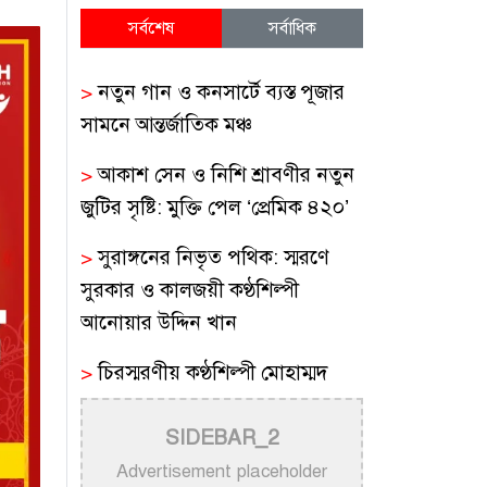
সর্বশেষ
সর্বাধিক
>
নতুন গান ও কনসার্টে ব্যস্ত পূজার
সামনে আন্তর্জাতিক মঞ্চ
>
আকাশ সেন ও নিশি শ্রাবণীর নতুন
জুটির সৃষ্টি: মুক্তি পেল ‘প্রেমিক ৪২০’
>
সুরাঙ্গনের নিভৃত পথিক: স্মরণে
সুরকার ও কালজয়ী কণ্ঠশিল্পী
আনোয়ার উদ্দিন খান
>
চিরস্মরণীয় কণ্ঠশিল্পী মোহাম্মদ
রফির জীবন ও সুরের যাত্রা
SIDEBAR_2
>
ট্রাম্প প্রশাসনের সামরিক ভিডিওতে
Advertisement placeholder