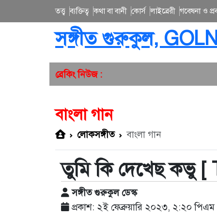
তত্ত্ব
ব্যক্তিত্ব
কথা বা বানী
কোর্স
লাইব্রেরী
গবেষনা ও প্রব
সঙ্গীত গুরুকুল, GOL
ব্রেকিং নিউজ :
বাংলা গান
লোকসঙ্গীত
বাংলা গান
তুমি কি দেখেছ কভু 
সঙ্গীত গুরুকুল ডেস্ক
প্রকাশ: ২ই ফেব্রুয়ারি ২০২৩, ২:২০ পিএম