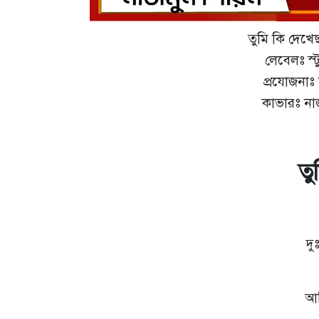
তুমি কি দেখ
লেবেলঃ স্
প্রযোজনাঃ 
কাভারঃ না
তু
দু
আম