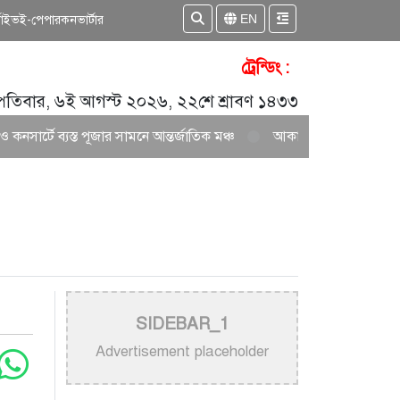
EN
কাইভ
ই-পেপার
কনভার্টার
ট্রেন্ডিং :
্পতিবার, ৬ই আগস্ট ২০২৬, ২২শে শ্রাবণ ১৪৩৩
ত পূজার সামনে আন্তর্জাতিক মঞ্চ
আকাশ সেন ও নিশি শ্রাবণীর নতুন জুটির সৃষ
SIDEBAR_1
Advertisement placeholder