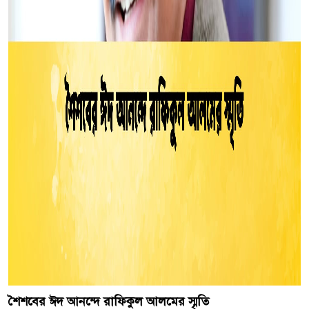
শৈশবের ঈদ আনন্দে রাফিকুল আলমের স্মৃতি