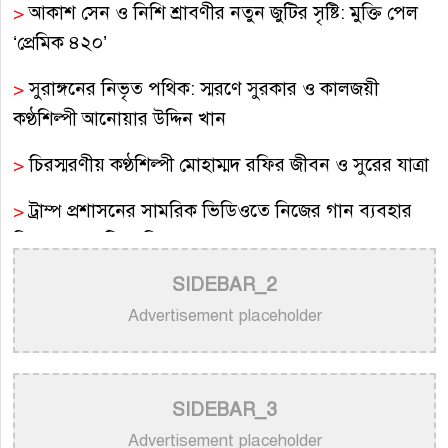
>
আকাশ সেন ও নিশি শ্রাবণীর নতুন জুটির সৃষ্টি: মুক্তি পেল
‘প্রেমিক ৪২০’
>
সুরাঙ্গনের নিভৃত পথিক: স্মরণে সুরকার ও কালজয়ী
কণ্ঠশিল্পী আনোয়ার উদ্দিন খান
>
চিরস্মরণীয় কণ্ঠশিল্পী মোহাম্মদ রফির জীবন ও সুরের যাত্রা
>
ট্রাম্প প্রশাসনের সামরিক ভিডিওতে নিজের গান ব্যবহার
নিয়ে ক্ষুব্ধ কেটি পেরি
SIDEBAR_2
>
নতুন করে ভাইরাল ‘আজ কেন মন উদাসী হয়ে’ গানের
পেছনের গল্প
Advertisement placeholder
>
নয় মাসের ছেলেকে মঞ্চে এনে ‘বাবা’ গাইলেন নোবেল
>
বাংলাদেশ বেতারে সুরকার ও সংগীত পরিচালক হিসেবে
SIDEBAR_3
তালিকাভুক্ত হলেন ৯২ শিল্পী
Advertisement placeholder