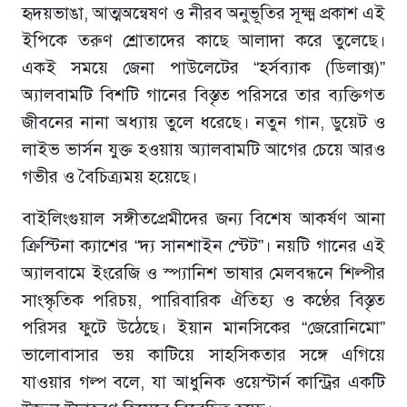
হৃদয়ভাঙা, আত্মঅন্বেষণ ও নীরব অনুভূতির সূক্ষ্ম প্রকাশ এই
ইপিকে তরুণ শ্রোতাদের কাছে আলাদা করে তুলেছে।
একই সময়ে জেনা পাউলেটের “হর্সব্যাক (ডিলাক্স)”
অ্যালবামটি বিশটি গানের বিস্তৃত পরিসরে তার ব্যক্তিগত
জীবনের নানা অধ্যায় তুলে ধরেছে। নতুন গান, ডুয়েট ও
লাইভ ভার্সন যুক্ত হওয়ায় অ্যালবামটি আগের চেয়ে আরও
গভীর ও বৈচিত্র্যময় হয়েছে।
বাইলিংগুয়াল সঙ্গীতপ্রেমীদের জন্য বিশেষ আকর্ষণ আনা
ক্রিস্টিনা ক্যাশের “দ্য সানশাইন স্টেট”। নয়টি গানের এই
অ্যালবামে ইংরেজি ও স্প্যানিশ ভাষার মেলবন্ধনে শিল্পীর
সাংস্কৃতিক পরিচয়, পারিবারিক ঐতিহ্য ও কণ্ঠের বিস্তৃত
পরিসর ফুটে উঠেছে। ইয়ান মানসিকের “জেরোনিমো”
ভালোবাসার ভয় কাটিয়ে সাহসিকতার সঙ্গে এগিয়ে
যাওয়ার গল্প বলে, যা আধুনিক ওয়েস্টার্ন কান্ট্রির একটি