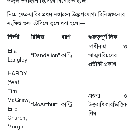
উজ্জ্বল উদাহরণ হিসেবে বিবেচিত হচ্ছে।
নিচে ফেব্রুয়ারির প্রথম সপ্তাহের উল্লেখযোগ্য রিলিজগুলোর
সংক্ষিপ্ত তথ্য টেবিলে তুলে ধরা হলো—
শিল্পী
রিলিজ
ধরণ
গুরুত্বপূর্ণ দিক
স্বাধীনতা ও
Ella
“Dandelion”
কান্ট্রি
আত্মপরিচয়ের
Langley
প্রতীকী প্রকাশ
HARDY
(feat.
Tim
প্রজন্ম ও
McGraw,
“McArthur”
কান্ট্রি
উত্তরাধিকারভিত্তিক
Eric
থিম
Church,
Morgan