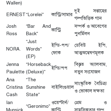
Wallen)
দুই সপ্তাহের
ERNEST
“Lorelei”
কান্ট্রি/সামার
গল্পভিত্তিক গান
Josh
“Bar And
সম্পর্ক ও আবেগের
কান্ট্রি
Ross
Back”
পুনর্মিলন
“Just
ইন্ডি-পপ/
ডেবিউ ইপি,
NORA.
Words”
ফোক
আত্মঅন্বেষণমূলক
(EP)
Jenna
“Horseback
বিস্তৃত অ্যালবাম,
ইন্ডি/পপ
Paulette
(Deluxe)”
নতুন সংযোজন
Ana
“The
সাংস্কৃতিক বৈচিত্র্য
Cristina
Sunshine
বাইলিংগুয়াল
ও ভোকাল দক্ষতা
Cash
State”
Ian
ওয়েস্টার্ন/
প্রেম ও
“Geronimo”
Munsick
কান্ট্রি
সাহসিকতার গল্প