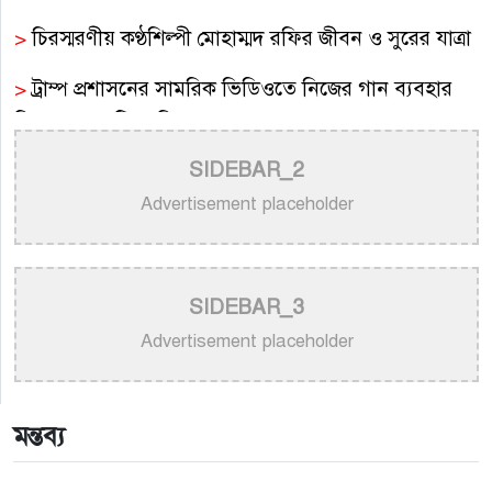
>
চিরস্মরণীয় কণ্ঠশিল্পী মোহাম্মদ রফির জীবন ও সুরের যাত্রা
>
ট্রাম্প প্রশাসনের সামরিক ভিডিওতে নিজের গান ব্যবহার
নিয়ে ক্ষুব্ধ কেটি পেরি
SIDEBAR_2
>
নতুন করে ভাইরাল ‘আজ কেন মন উদাসী হয়ে’ গানের
পেছনের গল্প
Advertisement placeholder
>
নয় মাসের ছেলেকে মঞ্চে এনে ‘বাবা’ গাইলেন নোবেল
>
বাংলাদেশ বেতারে সুরকার ও সংগীত পরিচালক হিসেবে
SIDEBAR_3
তালিকাভুক্ত হলেন ৯২ শিল্পী
Advertisement placeholder
>
একই দিনে জন্ম, সুরের টানে বাঁধা পড়া বাংলা গানের অমর
জুটি
মন্তব্য
>
লিসবনে জেমস ও জায়েদ খান: পর্তুগালে প্রবাসীদের বর্ণিল