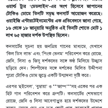
ওয়ার্ল্ড ট্যুর ‘ডেডলাইন’-এর অংশ হিসেবে জাপানের
টোকিও ডোমে তিনটি সমৃদ্ধ কনসার্ট আয়োজন করেছে।
ওয়াইজি এন্টারটেইনমেন্টের এক প্রতিবেদনে জানা গেছে,
১৬ থেকে ১৮ জানুয়ারি অনুষ্ঠিত এই তিনটি শোতে মোট ১
লাখ ৬৫ হাজার দর্শক উপস্থিত ছিলেন।
কনসার্টের সূচনা হয় জনপ্রিয় গানের মাধ্যমে, যেখানে
‘কিল ডিস লাভ’ এবং ‘পিংক ভেনম’ পরিবেশন করে রোজে,
জেনি, লিসা ও জিসু দর্শকদের সঙ্গে কণ্ঠ মিলিয়ে উচ্ছ্বাস
ছড়িয়ে দেন। শিল্পীদের সঙ্গে দর্শকের মিলিত উদ্দীপনা
পুরো টোকিও ডোম জুড়ে একটি উন্মাদনা সৃষ্টি করে।
এরপর ‘হুইসেল’, ‘বুম্বায়া’ ও **‘জাম্প’**সহ একের পর এক
হিট গান পরিবেশন করে গ্রুপটি। কনসার্টের শেষভাগে
রোজে, জেনি ও লিসা আবেগাপ্লুত হয়ে দর্শকদের উদ্দেশে