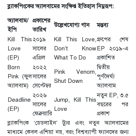
ব্ল্যাকপিংকের অ্যালবামের সংক্ষিপ্ত ইতিহাস নিম্নরূপ:
অ্যালবাম/
প্রকাশের
উল্লেখযোগ্য গান
মন্তব্য
ইপি
তারিখ
Kill This
২০১৯
Kill This Love,
গ্রুপের শেষ
Love
সালের
Don’t Know
EP ২০১৯-এ
(EP)
এপ্রিল
What To Do
প্রকাশিত
Born
২০২২
দ্বিতীয়
Pink Venom,
Pink (ফুল
সালের
পূর্ণদৈর্ঘ্য
Shut Down
অ্যালবাম)
সেপ্টেম্বর
অ্যালবাম
২০২৬
নতুন EP, ৩.৫
Deadline
Jump, Kill This
সালের
বছরের পর
(EP)
Love
ফেব্রুয়ারি
প্রকাশ
ব্ল্যাকপিংক ‘ডেডলাইন’ ট্যুর এবং নতুন অ্যালবামের
মাধ্যমে কেবল এশিয়া নয়, বরং বিশ্বব্যাপী ফ্যানদের জন্য