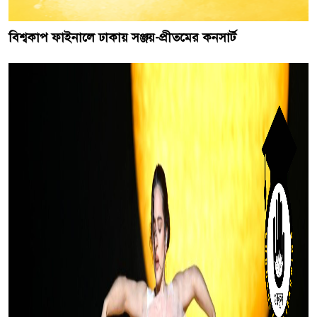
বিশ্বকাপ ফাইনালে ঢাকায় সঞ্জয়-প্রীতমের কনসার্ট