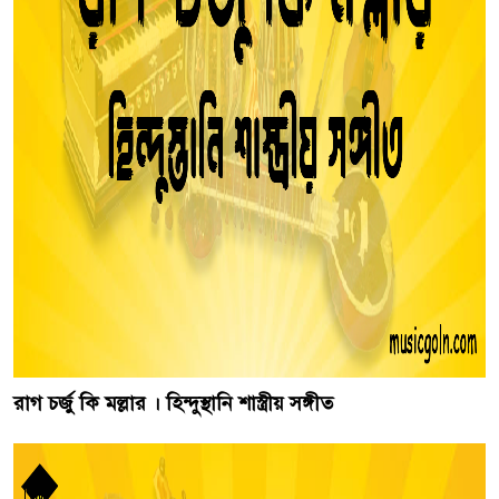
রাগ চর্জু কি মল্লার । হিন্দুস্থানি শাস্ত্রীয় সঙ্গীত