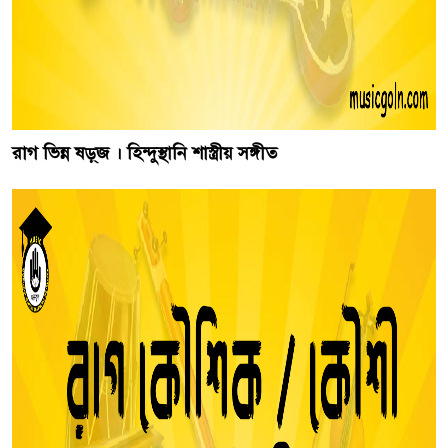
রাগ ভিন্ন ষড়্‌জ । হিন্দুস্থানি শাস্ত্রীয় সঙ্গীত