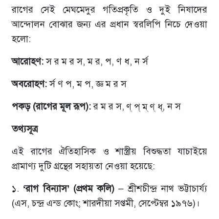
রাগের সেই মেঘমেদুর গতিপ্রকৃতি ও দুই নিষাদের
আন্দোলন বোঝার জন্য এর প্রধান স্বরলিপি নিচে দেওয়া
হলো:
আরোহণ:
স র ম র স, ম র, প, ণ ধ, ন র্স
অবরোহণ:
র্স ণ প, ম প, জ্ঞ ম র স
পকড় (রাগের মূল রূপ):
র ম র স, ণ্ প্ ম্ ণ্ ধ্, ন স
তথ্যসূত্র
এই রাগের ঐতিহাসিক ও শাস্ত্রীয় বিশুদ্ধতা যাচাইয়ে
প্রামাণ্য দুটি গ্রন্থের সহায়তা নেওয়া হয়েছে:
১.
‘রাগ বিন্যাস’ (প্রথম কলি)
– শ্রীশচীন্দ্র নাথ ভট্টাচার্য্য
(এস, চন্দ্র এন্ড কোং; শারদীয়া সপ্তমী, সেপ্টেম্বর ১৯৭৬)।