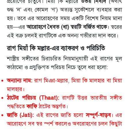
প্রয়োগের চাতুর্যে। মিয়াঁ কি মল্লারে
উভয় নিষাদ
(অর্থাৎ
শুদ্ধ ‘ন’ এবং কোমল ‘ণ’) অত্যন্ত সুকৌশলে ব্যবহার করা
হয়। তবে এর আরোহণের সময় একটি বিশেষ নিয়ম মানা
হয়—এর
আরোহণে ধৈবত (ধা) স্বরটি বর্জিত থাকে
। স্বরের
এই বক্র চলনই রাগটিকে এক অনন্য গভীরতা দান করে।
রাগ মিয়াঁ কি মল্লার-এর ব্যাকরণ ও পরিচিতি
শাস্ত্রীয় সঙ্গীতের চিরাচরিত নিয়মানুযায়ী এই রাগের মূল
কাঠামো ও প্রযুক্তিগত পরিচয় নিচে তুলে ধরা হলো:
অন্যান্য নাম:
রাগ মিঞা-মল্লার, মিয়া কি মালহার বা মিয়া
মালহার।
ঠাটের পরিচয় (Thaat):
রাগটি উত্তর ভারতীয় সঙ্গীত
পদ্ধতিতে
কাফি
ঠাটের অন্তর্গত।
জাতি (Jati):
এই রাগের জাতি হলো
সম্পূর্ণ-ষাড়ব
। এর
আরোহণে সব স্বর স্পর্শ করলেও অবরোহণের চলন কিছুটা