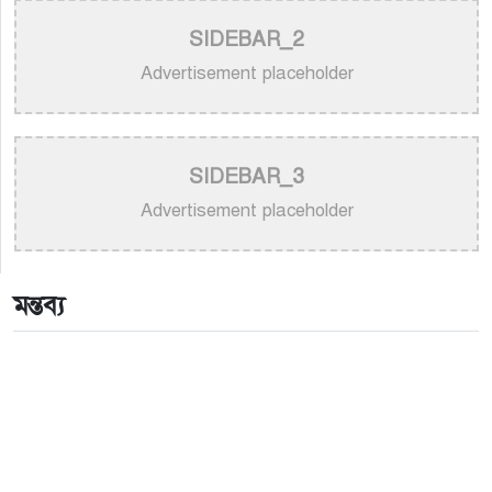
>
বাংলা গানের উপেক্ষিত কিংবদন্তি গীতিকার শিবদাস
SIDEBAR_2
বন্দ্যোপাধ্যায়
Advertisement placeholder
>
অপূর্বের একক সংগীতানুষ্ঠান আজ নিউইয়র্কে
>
হাসান: শিল্পীর প্রতি অসম্মান কোনোভাবেই কাম্য নয়
SIDEBAR_3
>
নতুন গান ও কনসার্টে ব্যস্ত পূজার সামনে আন্তর্জাতিক মঞ্চ
Advertisement placeholder
>
আকাশ সেন ও নিশি শ্রাবণীর নতুন জুটির সৃষ্টি: মুক্তি পেল
‘প্রেমিক ৪২০’
মন্তব্য