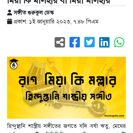
মিয়া কি মালহার বা মিয়া মালহার
সঙ্গীত গুরুকুল ডেস্ক
প্রকাশ: ১ই জানুয়ারি ২০২৩, ৭:৪৮ পিএম
হিন্দুস্থানি শাস্ত্রীয় সঙ্গীতের জগতে যদি বর্ষা ঋতু, মেঘের