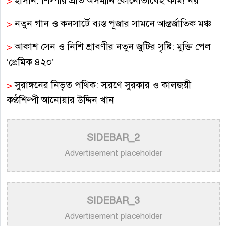
>
হাসান: শিল্পীর প্রতি অসম্মান কোনোভাবেই কাম্য নয়
>
নতুন গান ও কনসার্টে ব্যস্ত পূজার সামনে আন্তর্জাতিক মঞ্চ
>
আকাশ সেন ও নিশি শ্রাবণীর নতুন জুটির সৃষ্টি: মুক্তি পেল
‘প্রেমিক ৪২০’
>
সুরাঙ্গনের নিভৃত পথিক: স্মরণে সুরকার ও কালজয়ী
কণ্ঠশিল্পী আনোয়ার উদ্দিন খান
>
চিরস্মরণীয় কণ্ঠশিল্পী মোহাম্মদ রফির জীবন ও সুরের যাত্রা
SIDEBAR_2
>
ট্রাম্প প্রশাসনের সামরিক ভিডিওতে নিজের গান ব্যবহার
Advertisement placeholder
নিয়ে ক্ষুব্ধ কেটি পেরি
>
নতুন করে ভাইরাল ‘আজ কেন মন উদাসী হয়ে’ গানের
পেছনের গল্প
SIDEBAR_3
Advertisement placeholder
>
নয় মাসের ছেলেকে মঞ্চে এনে ‘বাবা’ গাইলেন নোবেল