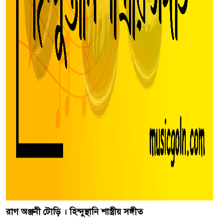
রাগ অঞ্জনী টোড়ি । হিন্দুস্থানি শাস্ত্রীয় সঙ্গীত