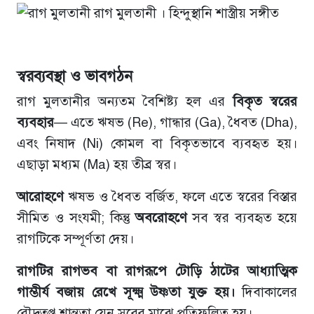
স্বরব্যবস্থা ও ভাবগঠন
রাগ মুলতানীর অন্যতম বৈশিষ্ট্য হল এর
বিকৃত স্বরের
ব্যবহার
— এতে ঋষভ (Re), গান্ধার (Ga), ধৈবত (Dha),
এবং নিষাদ (Ni) কোমল বা বিকৃতভাবে ব্যবহৃত হয়।
এছাড়া মধ‍্যম (Ma) হয় তীব্র স্বর।
আরোহণে
ঋষভ ও ধৈবত বর্জিত, ফলে এতে স্বরের বিস্তার
সীমিত ও সংযমী; কিন্তু
অবরোহণে
সব স্বর ব্যবহৃত হয়ে
রাগটিকে সম্পূর্ণতা দেয়।
রাগটির রাগভব বা রাগরূপে টোড়ি ঠাটের আধ্যাত্মিক
গাম্ভীর্য বজায় রেখে সূক্ষ্ম উষ্ণতা যুক্ত হয়।
দিবাকালের
রৌদ্রতপ্ত শান্ততা যেন সুরের মাঝে প্রতিফলিত হয়।