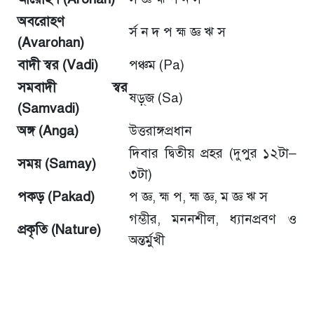
অবরোহণ
র্স ন দ প হ্ম জ্ঞ ঋ স
(Avarohan)
বাদী স্বর (Vadi)
পঞ্চম (Pa)
সমবাদী স্বর
ষড়্‌জ (Sa)
(Samvadi)
অঙ্গ (Anga)
উত্তরাঙ্গপ্রধান
দিবার দ্বিতীয় প্রহর (দুপুর ১২টা–
সময় (Samay)
৩টা)
পকড় (Pakad)
প জ্ঞ, হ্ম প, হ্ম জ্ঞ, ম জ্ঞ ঋ স
গম্ভীর, মননশীল, ধ্যানপ্রবণ ও
প্রকৃতি (Nature)
অন্তর্মুখী