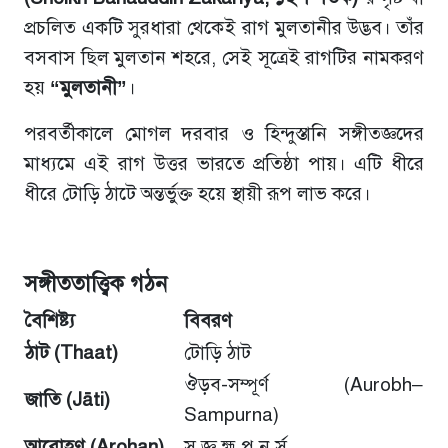
প্রচলিত একটি সুরধারা থেকেই রাগ মুলতানীর উদ্ভব। তাঁর
বসবাস ছিল মুলতান শহরে, সেই সূত্রেই রাগটির নামকরণ
হয়
“মুলতানী”
।
পরবর্তীকালে মোগল দরবার ও হিন্দুস্তানি সঙ্গীতজ্ঞদের
মাধ্যমে এই রাগ উত্তর ভারতে প্রতিষ্ঠা পায়। এটি ধীরে
ধীরে টোড়ি ঠাটে অন্তর্ভুক্ত হয়ে স্থায়ী রূপ লাভ করে।
সঙ্গীততাত্ত্বিক গঠন
বৈশিষ্ট্য
বিবরণ
ঠাট (Thaat)
টোড়ি ঠাট
ঔড়ব-সম্পূর্ণ (Aurobh–
জাতি (Jāti)
Sampurna)
আরোহণ (Arohan)
স জ্ঞ হ্ম প ন র্স