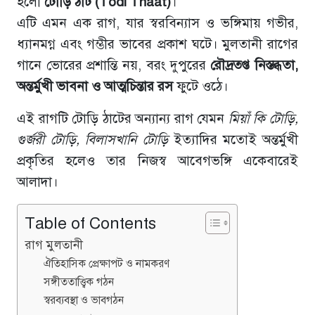
হলো
টোড়ি ঠাট (Todi Thaat)
।
এটি এমন এক রাগ, যার স্বরবিন্যাস ও ভঙ্গিমায় গভীর,
ধ্যানমগ্ন এবং গম্ভীর ভাবের প্রকাশ ঘটে। মুলতানী রাগের
গানে ভোরের প্রশান্তি নয়, বরং দুপুরের
রৌদ্রতপ্ত নিস্তব্ধতা,
অন্তর্মুখী ভাবনা ও আত্মচিন্তার রস
ফুটে ওঠে।
এই রাগটি টোড়ি ঠাটের অন্যান্য রাগ যেমন
মিয়াঁ কি টোড়ি,
গুর্জরী টোড়ি, বিলাসখানি টোড়ি
ইত্যাদির মতোই অন্তর্মুখী
প্রকৃতির হলেও তার নিজস্ব আবেগভঙ্গি একেবারেই
আলাদা।
Table of Contents
রাগ মুলতানী
ঐতিহাসিক প্রেক্ষাপট ও নামকরণ
সঙ্গীততাত্ত্বিক গঠন
স্বরব্যবস্থা ও ভাবগঠন