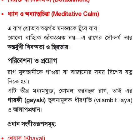
ধ্যান ও অধ্যাত্মচিন্তা (Meditative Calm)
এ রাগ শ্রোতার অন্তর্গত মনস্তরকে ছুঁয়ে যায়।
কোনো বাহ্যিক জাঁকজমক নয়—এ রাগের সৌন্দর্য তার
অন্তর্মুখী বিষণ্নতা ও স্থিরতায়
।
পরিবেশনা ও প্রয়োগ
রাগ মুলতানীকে গাওয়া বা বাজানোর সময় বিশেষ যত্ন
নিতে হয়।
এটি তীব্র মধ‍্যমযুক্ত, কোমল স্বরবহুল রাগ, তাই এর
গায়কী (gayaki)
তুলনামূলক ধীরগতি (vilambit laya)
ও
আলাপপ্রধান
।
প্রধান সংগীতরূপসমূহ:
খেয়াল (Khayal)