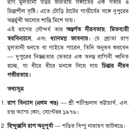
রাগ মুলতানী উত্তর ভারতীয় সঙ্গীতের এক গভীর ও
চিন্তাশীল সৃষ্টি। এতে টোড়ি ঠাটের গাম্ভীর্যের সঙ্গে দুপুরের
অন্তর্মুখী আলোর শান্তি মিশে যায়।
এই রাগের সৌন্দর্য তার
অন্তর্গত নীরবতায়
,
মিতব্যয়ী
স্বরবিন্যাসে
, এবং
ধ্যানমগ্ন ভাবনায়
। যে শ্রোতা রাগ
মুলতানী শুনতে বা গাইতে পারেন, তিনি অনুভব করবেন
— দুপুরের নিস্তব্ধতার ভেতরে এক অনন্ত রাগিনী ধ্বনিত
হচ্ছে, যা ধীরে ধীরে মনকে নিয়ে যায়
চিন্তার নীরব
গভীরতায়।
তথ্যসূত্র
রাগ বিন্যাস (প্রথম খণ্ড)
— শ্রী শচীন্দ্রনাথ ভট্টাচার্য, এস.
চন্দ্র অ্যান্ড কোং, সেপ্টেম্বর ১৯৭৬।
হিন্দুস্তানি রাগ অনুপূর্বা
— পণ্ডিত বিশ্ণু নারায়ণ ভাটখণ্ডে।