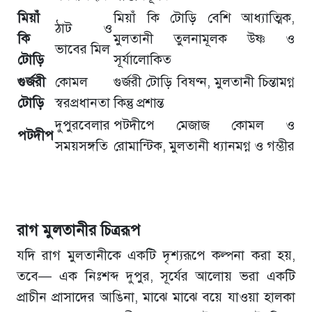
মিয়াঁ
মিয়াঁ কি টোড়ি বেশি আধ্যাত্মিক,
ঠাট ও
কি
মুলতানী তুলনামূলক উষ্ণ ও
ভাবের মিল
টোড়ি
সূর্যালোকিত
গুর্জরী
কোমল
গুর্জরী টোড়ি বিষণ্ন, মুলতানী চিন্তামগ্ন
টোড়ি
স্বরপ্রধানতা
কিন্তু প্রশান্ত
দুপুরবেলার
পটদীপে মেজাজ কোমল ও
পটদীপ
সময়সঙ্গতি
রোমান্টিক, মুলতানী ধ্যানমগ্ন ও গম্ভীর
রাগ মুলতানীর চিত্ররূপ
যদি রাগ মুলতানীকে একটি দৃশ্যরূপে কল্পনা করা হয়,
তবে— এক নিঃশব্দ দুপুর, সূর্যের আলোয় ভরা একটি
প্রাচীন প্রাসাদের আঙিনা, মাঝে মাঝে বয়ে যাওয়া হালকা