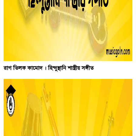
রাগ তিলক কামোদ । হিন্দুস্থানি শাস্ত্রীয় সঙ্গীত