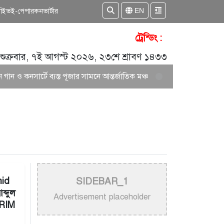
EN
কাইভ
ই-পেপার
কনভার্টার
ট্রেন্ডিং :
শুক্রবার, ৭ই আগস্ট ২০২৬, ২৩শে শ্রাবণ ১৪৩৩
ও কনসার্টে ব্যস্ত পূজার সামনে আন্তর্জাতিক মঞ্চ
আকাশ সেন ও নিশি শ্রাবণী
hid
SIDEBAR_1
ব্দুল
Advertisement placeholder
ARIM