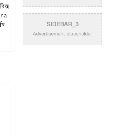
নিজের গান ব্যবহার নিয়ে ক্ষুব্ধ কেটি
িক্স
পেরি
 na
>
নতুন করে ভাইরাল ‘আজ কেন মন
SIDEBAR_3
সখি
উদাসী হয়ে’ গানের পেছনের গল্প
Advertisement placeholder
>
নয় মাসের ছেলেকে মঞ্চে এনে
‘বাবা’ গাইলেন নোবেল
>
বাংলাদেশ বেতারে সুরকার ও
সংগীত পরিচালক হিসেবে
তালিকাভুক্ত হলেন ৯২ শিল্পী
>
একই দিনে জন্ম, সুরের টানে বাঁধা
পড়া বাংলা গানের অমর জুটি
>
লিসবনে জেমস ও জায়েদ খান:
পর্তুগালে প্রবাসীদের বর্ণিল মেলা