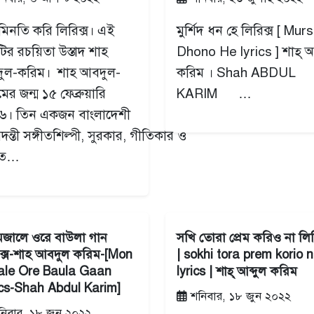
িনতি করি লিরিক্স। এই
মুর্শিদ ধন হে লিরিক্স [ Mur
ির রচয়িতা উস্তাদ শাহ
Dhono He lyrics ] শাহ্‌ আব
ুল-করিম। শাহ আবদুল-
করিম । Shah ABDUL
ের জন্ম ১৫ ফেব্রুয়ারি
KARIM …
৬। তিন একজন বাংলাদেশী
দন্তী সঙ্গীতশিল্পী, সুরকার, গীতিকার ও
গীত…
মজালে ওরে বাউলা গান
সখি তোরা প্রেম করিও না লির
ক্স-শাহ আবদুল করিম-[Mon
| sokhi tora prem korio 
ale Ore Baula Gaan
lyrics | শাহ্‌ আব্দুল করিম
ics-Shah Abdul Karim]
শনিবার, ১৮ জুন ২০২২
িবার, ১৮ জুন ২০২২