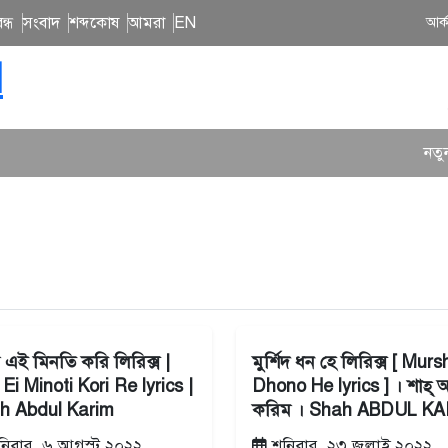
ন্ধ
সংবাদ
শব্দকোষ
আমরা
EN
আর্
N
নতুন গান 
এই মিনতি করি লিরিক্স |
মুর্শিদ ধন হে লিরিক্স [ Murs
Ei Minoti Kori Re lyrics |
Dhono He lyrics ] । শাহ্‌ আ
h Abdul Karim
করিম । Shah ABDUL K
িবার, ৬ আগস্ট ২০২২
শনিবার, ২৩ জুলাই ২০২২