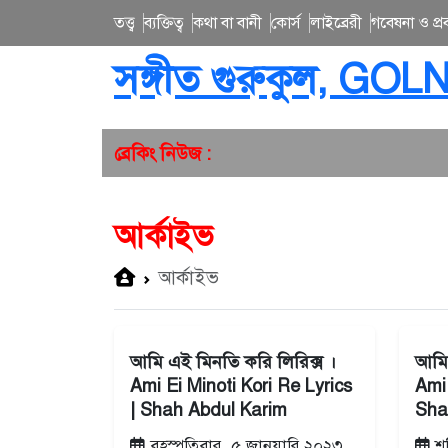
তত্ত্ব
ব্যক্তিত্ব
কথা বা বানী
কোর্স
লাইব্রেরী
গবেষনা ও প্রব
সঙ্গীত গুরুকুল, GOL
ব্রেকিং নিউজ :
আর্কাইভ
আর্কাইভ
আমি এই মিনতি করি লিরিক্স ।
আমি 
Ami Ei Minoti Kori Re Lyrics
Ami 
| Shah Abdul Karim
Sha
বৃহস্পতিবার, ৫ জানুয়ারি ২০২৩
শন