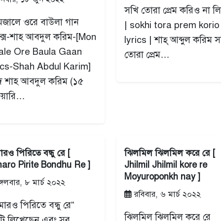
সখি তোরা প্রেম করিও না লির
মজালে ওরে বাউলা গান
| sokhi tora prem korio
িক্স-শাহ আবদুল করিম-[Mon
lyrics | শাহ্‌ আব্দুল করিম 
ale Ore Baula Gaan
তোরা প্রেম…
ics-Shah Abdul Karim]
াদ শাহ আবদুল করিম (১৫
রুয়ারি…
রও পিরিতে বন্ধু রে [
ঝিলমিল ঝিলমিল করে রে [
aro Pirite Bondhu Re ]
Jhilmil Jhilmil kore re
Moyuroponkh nay ]
্গলবার, ৮ মার্চ ২০২২
রবিবার, ৬ মার্চ ২০২২
ারও পিরিতে বন্ধু রে”
ঝিলমিল ঝিলমিল করে রে
টি লিখেছেন এবং সুর