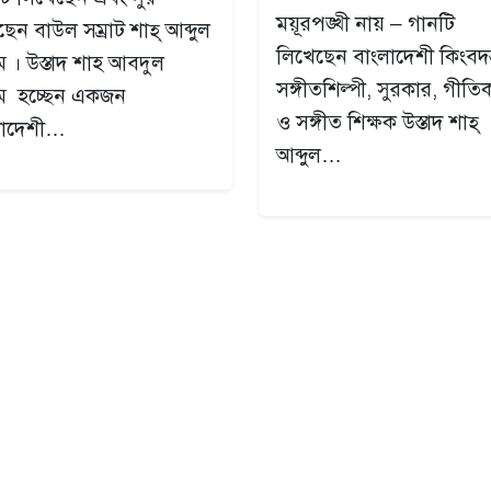
ময়ূরপঙ্খী নায় – গানটি
েন বাউল সম্রাট শাহ্‌ আব্দুল
লিখেছেন বাংলাদেশী কিংবদন্
 । উস্তাদ শাহ আবদুল
সঙ্গীতশিল্পী, সুরকার, গীতি
ম হচ্ছেন একজন
ও সঙ্গীত শিক্ষক উস্তাদ শাহ্‌
লাদেশী…
আব্দুল…