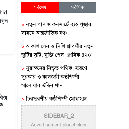
সর্বশেষ
সর্বাধিক
shid
্দুল
>
নতুন গান ও কনসার্টে ব্যস্ত পূজার
সামনে আন্তর্জাতিক মঞ্চ
>
আকাশ সেন ও নিশি শ্রাবণীর নতুন
জুটির সৃষ্টি: মুক্তি পেল ‘প্রেমিক ৪২০’
>
সুরাঙ্গনের নিভৃত পথিক: স্মরণে
সুরকার ও কালজয়ী কণ্ঠশিল্পী
আনোয়ার উদ্দিন খান
িক্স
>
চিরস্মরণীয় কণ্ঠশিল্পী মোহাম্মদ
na
রফির জীবন ও সুরের যাত্রা
SIDEBAR_2
>
ট্রাম্প প্রশাসনের সামরিক ভিডিওতে
Advertisement placeholder