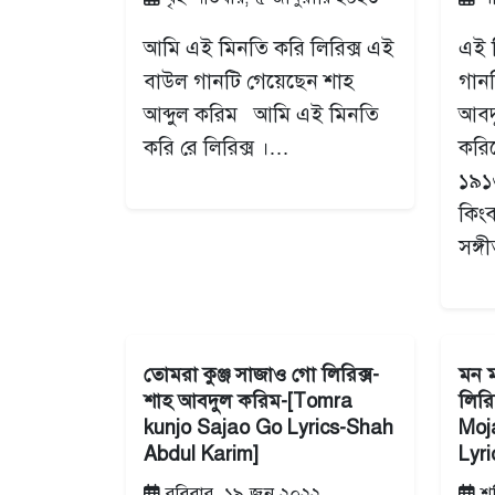
আমি এই মিনতি করি লিরিক্স এই
এই ম
বাউল গানটি গেয়েছেন শাহ
গানট
আব্দুল করিম আমি এই মিনতি
আবদ
করি রে লিরিক্স ।…
করিম
১৯১
কিংব
সঙ্
তোমরা কুঞ্জ সাজাও গো লিরিক্স-
মন 
শাহ আবদুল করিম-[Tomra
লিরি
kunjo Sajao Go Lyrics-Shah
Moj
Abdul Karim]
Lyr
রবিবার, ১৯ জুন ২০২২
শন