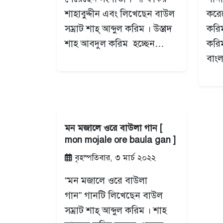
শাহাবুদ্দীন এবং লিখেছেন বাউল
করেছ
সম্রাট শাহ্‌ আব্দুল করিম । উস্তাদ
করিম
শাহ আবদুল করিম হচ্ছেন…
করি
বাং
মন মজালে ওরে বাউলা গান [
mon mojale ore baula gan ]
বৃহস্পতিবার, ৩ মার্চ ২০২২
“মন মজালে ওরে বাউলা
গান” গানটি লিখেছেন বাউল
সম্রাট শাহ্‌ আব্দুল করিম । শাহ