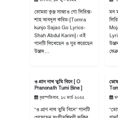
তোমরা কুঞ্জ সাজাও গো লিরিক্স-
মন 
শাহ আবদুল করিম-[Tomra
লির
kunjo Sajao Go Lyrics-
Moj
Shah Abdul Karim]। এই
Lyr
গানটি লিখেছেন ও সুর করেছেন
উস্ত
উস্তাদ…
ফেব্
ও প্রান নাথ তুমি বিনে [ O
তোমা
Pranonath Tumi Bine ]
Tom
বৃহস্পতিবার, ১০ মার্চ ২০২২
মঙ
“ও প্রাণ নাথ তুমি বিনে” গানটি
“তোম
গেয়েছেন সংগীতশিল্পী ফকির
গান