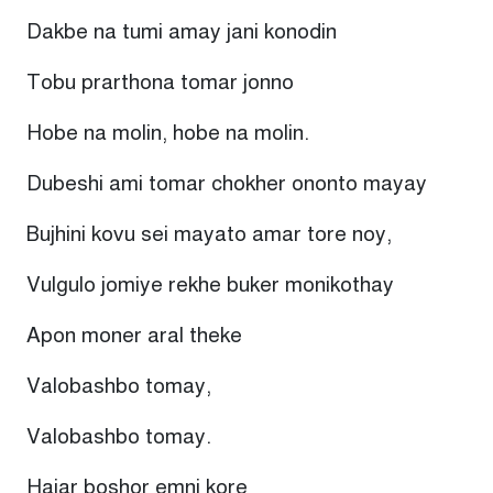
Dakbe na tumi amay jani konodin
Tobu prarthona tomar jonno
Hobe na molin, hobe na molin.
Dubeshi ami tomar chokher ononto mayay
Bujhini kovu sei mayato amar tore noy,
Vulgulo jomiye rekhe buker monikothay
Apon moner aral theke
Valobashbo tomay,
Valobashbo tomay.
Hajar boshor emni kore