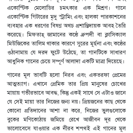
একোস্টিক মেলোডির চমৎকার এক মিশ্রণ। গানে
এক
োস
্টিক গিটারের মৃদু স্ট্রামিং এবং হালকা পারকাশনের
ব্যবহার এক ধরণের বিষণ্ণ অথচ প্রশান্তিদায়ক আবহ তৈরি
করেছে। মিফতাহ্ জাম
ানের কণ্ঠে ধ্রুপদী বা ক্লাসিক্যাল
মিউজিকের তালিম থাকার কারণে সুরের মূর্ছনা এবং কণ্ঠের
ওঠানামায় যে দর
দ ফুটে উঠেছে, তা গানটিকে সাধারণ
আ
ধুনিক গানের চেয়ে সম্পূর্ণ আলাদা একটি মাত্রা দিয়েছে।
গানের মূল ভাবটি হলো নিরব এবং একতরফা প্রেমের
আত্মত্যাগ। এখানে প্রেমিক তার প্রিয় মানুষের চোখের
মায়ায় গভীরভাবে আবদ্ধ, কিন্তু একই সাথে সে এটাও জানে
যে সেই মায়া তার নিজের জন্য নয়। প্রিয়জনের কাছ থেকে
কোনো প্রতিদানের আশা না করে, নিজের ভুলগুলোকে
বুকের মণিকোঠায় জমিয়ে রেখে আজীবন দূর থেকে
ভালোবেসে যাওয়ার এক নীরব শপথই এই গানের মূল