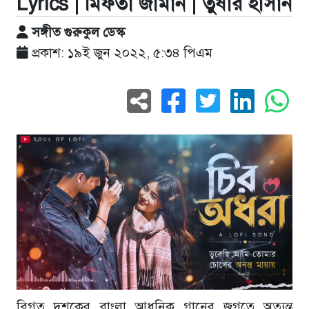
Lyrics | মিফতা জামান | তুষার হাসান
সঙ্গীত গুরুকুল ডেস্ক
প্রকাশ: ১৯ই জুন ২০২২, ৫:৩৪ পিএম
বিগত দশকের বাংলা আধুনিক গানের জগতে অত্যন্ত