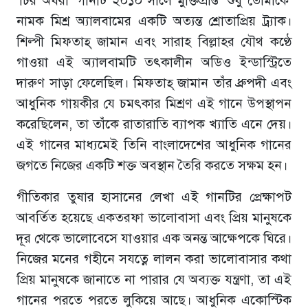
‘চির অধরা’ গানটি ২০১০ সালে মুক্তিপ্রাপ্ত ‘শুধু তোমাকে’
নামক মিশ্র অ্যালবামের একটি অত্যন্ত শ্রোতাপ্রিয় ট্র্যাক।
শিল্পী মিফতাহ্ জামান এবং সারাহ বিল্লাহর যৌথ কণ্ঠে
গাওয়া এই অ্যালবামটি তৎকালীন অডিও ইন্ডাস্ট্রিতে
দারুণ সাড়া ফেলেছিল। মিফতাহ্ জামান তাঁর ধ্রুপদী এবং
আধুনিক গায়কীর যে চমৎকার মিশ্রণ এই গানে উপস্থাপন
করেছিলেন, তা তাঁকে রাতারাতি ব্যাপক খ্যাতি এনে দেয়।
এই গানের মাধ্যমেই তিনি বাংলাদেশের আধুনিক গানের
জগতে নিজের একটি শক্ত অবস্থান তৈরি করতে সক্ষম হন।
গীতিকার তুষার হাসানের লেখা এই গানটির প্রেক্ষাপট
আবর্তিত হয়েছে একতরফা ভালোবাসা এবং প্রিয় মানুষকে
দূর থেকে ভালোবেসে যাওয়ার এক অনন্ত আক্ষেপকে ঘিরে।
নিজের মনের গহীনে সযত্নে লালন করা ভালোবাসার কথা
প্রিয় মানুষকে জানাতে না পারার যে অব্যক্ত যন্ত্রণা, তা এই
গানের পরতে পরতে লুকিয়ে আছে। আধুনিক একোস্টিক