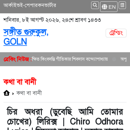
আর্কাইভ
ই-পেপার
কনভার্টার
EN
শনিবার, ৮ই আগস্ট ২০২৬, ২৪শে শ্রাবণ ১৪৩৩
সঙ্গীত গুরুকুল,
ট্রেন্ডিং
GOLN
ব্রেকিং নিউজ :
া গানের উপেক্ষিত কিংবদন্তি গীতিকার শিবদাস বন্দ্যোপাধ্যায়
অপূর্বের এ
কথা বা বানী
কথা বা বানী
চির অধরা (ডুবেছি আমি তোমার
চোখের) লিরিক্স | Chiro Odhora