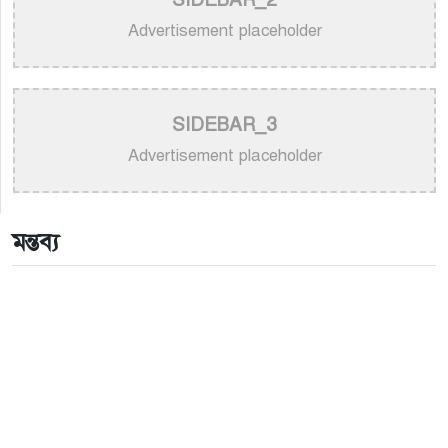
>
নতুন করে ভাইরাল ‘আজ কেন মন উদাসী হয়ে’ গানের
পেছনের গল্প
Advertisement placeholder
>
নয় মাসের ছেলেকে মঞ্চে এনে ‘বাবা’ গাইলেন নোবেল
>
বাংলাদেশ বেতারে সুরকার ও সংগীত পরিচালক হিসেবে
SIDEBAR_3
তালিকাভুক্ত হলেন ৯২ শিল্পী
Advertisement placeholder
>
একই দিনে জন্ম, সুরের টানে বাঁধা পড়া বাংলা গানের অমর
জুটি
মন্তব্য
>
লিসবনে জেমস ও জায়েদ খান: পর্তুগালে প্রবাসীদের বর্ণিল
মেলা