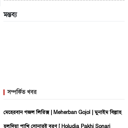
>
একই দিনে জন্ম, সুরের টানে বাঁধা পড়া বাংলা গানের অমর
জুটি
মন্তব্য
>
লিসবনে জেমস ও জায়েদ খান: পর্তুগালে প্রবাসীদের বর্ণিল
মেলা
সম্পর্কিত খবর
মেহেরবান গজল লিরিক্স | Meherban Gojol | মুনাইম বিল্লাহ
হলুদিয়া পাখি সোনারই বরণ [ Holudia Pakhi Sonari