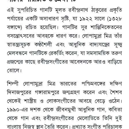
এই সুপরিচিত গানটি মূলত রবীন্দ্রনাথ ঠাকুরের প্রকৃতি
পর্যায়ের একটি অসাধারণ সৃষ্টি, যা ১৯২২ সালে (১৩২৮
বঙ্গাব্দে) রচিত হয়েছিল। গানটির সুর শান্তিনিকেতনের
বসন্তোৎসবের আবহকে ধারণ করে। লোপামুদ্রা মিত্র তাঁর
স্বাতন্ত্র্যসূচক কণ্ঠশৈলী এবং আধুনিক বাদ্যযন্ত্রের সূক্ষ্ম
মেলবন্ধনে গানটিকে রেকর্ডিং করেন, যা সমসাময়িক তরুণ
প্রজন্মের কাছে রবীন্দ্রসংগীতের আবেদনকে আরও বাড়িয়ে
তোলে।
শিল্পী লোপামুদ্রা মিত্র ভারতের পশ্চিমবঙ্গের দক্ষিণ
দিনাজপুরের গঙ্গারামপুরে জন্মগ্রহণ করেন এবং শৈশব
থেকেই শাস্ত্রীয় ও লোকসংগীতের আবহে বেড়ে ওঠেন।
১৯৯০-এর দশক থেকে জীবনমুখী আধুনিক গান, কবিতা
থেকে গান এবং রবীন্দ্রসংগীতের মেলোডিতে তিনি দুই
বাংলায় নিজস্ব স্থান তৈরি করেন। প্রখ্যাত সংগীত পরিচালক