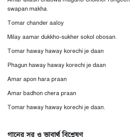
swapan makha.
Tomar chander aaloy
Milay aamar dukkho-sukher sokol obosan.
Tomar haway haway korechi je daan
Phagun haway haway korechi je daa
n
Amar apon hara praan
Amar badhon chera praan
Tomar haway haway korechi je daan.
গানের সুর ও ভাবার্থ বিশ্লেষণ