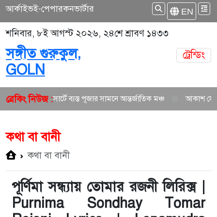
আর্কাইভ
ই-পেপার
কনভার্টার
EN
শনিবার, ৮ই আগস্ট ২০২৬, ২৪শে শ্রাবণ ১৪৩৩
সঙ্গীত গুরুকুল,
ট্রেন্ডিং
GOLN
ব্রেকিং নিউজ :
তুন গান ও কনসার্টে ব্যস্ত পূজার সামনে আন্তর্জাতিক মঞ্চ
আকাশ সেন ও নিশি 
কথা বা বানী
কথা বা বানী
পূর্ণিমা সন্ধ্যায় তোমার রজনী লিরিক্স |
Purnima Sondhay Tomar