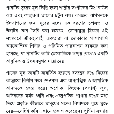
গানটির সুরের মূল ভিত্তি হলো শাস্ত্রীয় সংগীতের মিশ্র বাউল
অঙ্গ এবং কাহারবা তালের চটুল লয়। বসন্তের আগমনকে
উদযাপনের জন্য সুরের মধ্যে এক ধরণের চপলতা ও
উচাটন ভাব তৈরি করা হয়েছে। লোপামুদ্রা মিত্রের এই
সংস্করণে ঐতিহ্যবাহী একতারা বা দোতারার পাশাপাশি
অ্যাকোস্টিক গিটার ও পরিমিত পারকাশন ব্যবহার করা
হয়েছে, যা গানটির আদি মেলোডিকে অক্ষুণ্ণ রেখেও একটি
আধুনিক ও উৎসবমুখর মাত্রা দেয়।
গানের মূল ভাবটি আবর্তিত হয়েছে বসন্তের রঙে নিজের
আত্মাকে বিলীন করে দেওয়ার এক আধ্যাত্মিক ও জাগতিক
আনন্দকে কেন্দ্র করে। অশোক, কিংশুক (পলাশ) ফুল,
ঝাউবনের মর্মর ধ্বনি এবং প্রজাপতির পাখার রঙের মধ্য
দিয়ে প্রকৃতি কীভাবে মানুষের মনের বিষাদকে ধুয়ে মুছে
দেয়—সেটিই কবি এখানে প্রকাশ করেছেন। পূর্ণিমা সন্ধ্যার