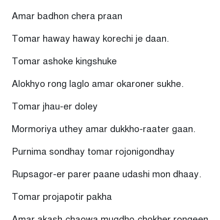
Amar badhon chera praan
Tomar haway haway korechi je daan.
Tomar ashoke kingshuke
Alokhyo rong laglo amar okaroner sukhe.
Tomar jhau-er doley
Mormoriya uthey amar dukkho-raater gaan.
Purnima sondhay tomar rojonigondhay
Rupsagor-er parer paane udashi mon dhaay.
Tomar projapotir pakha
Amar akash chaowa mugdho chokher rongeen