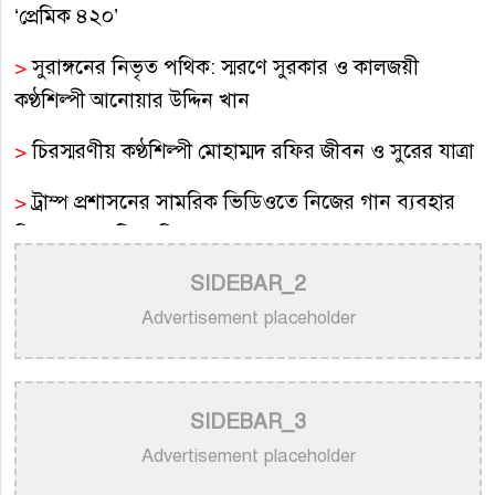
‘প্রেমিক ৪২০’
>
সুরাঙ্গনের নিভৃত পথিক: স্মরণে সুরকার ও কালজয়ী
কণ্ঠশিল্পী আনোয়ার উদ্দিন খান
>
চিরস্মরণীয় কণ্ঠশিল্পী মোহাম্মদ রফির জীবন ও সুরের যাত্রা
>
ট্রাম্প প্রশাসনের সামরিক ভিডিওতে নিজের গান ব্যবহার
নিয়ে ক্ষুব্ধ কেটি পেরি
SIDEBAR_2
>
নতুন করে ভাইরাল ‘আজ কেন মন উদাসী হয়ে’ গানের
পেছনের গল্প
Advertisement placeholder
>
নয় মাসের ছেলেকে মঞ্চে এনে ‘বাবা’ গাইলেন নোবেল
>
বাংলাদেশ বেতারে সুরকার ও সংগীত পরিচালক হিসেবে
SIDEBAR_3
তালিকাভুক্ত হলেন ৯২ শিল্পী
Advertisement placeholder