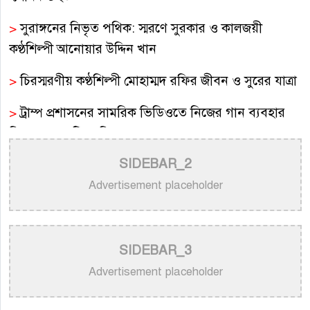
>
সুরাঙ্গনের নিভৃত পথিক: স্মরণে সুরকার ও কালজয়ী
কণ্ঠশিল্পী আনোয়ার উদ্দিন খান
>
চিরস্মরণীয় কণ্ঠশিল্পী মোহাম্মদ রফির জীবন ও সুরের যাত্রা
>
ট্রাম্প প্রশাসনের সামরিক ভিডিওতে নিজের গান ব্যবহার
নিয়ে ক্ষুব্ধ কেটি পেরি
SIDEBAR_2
>
নতুন করে ভাইরাল ‘আজ কেন মন উদাসী হয়ে’ গানের
পেছনের গল্প
Advertisement placeholder
>
নয় মাসের ছেলেকে মঞ্চে এনে ‘বাবা’ গাইলেন নোবেল
>
বাংলাদেশ বেতারে সুরকার ও সংগীত পরিচালক হিসেবে
SIDEBAR_3
তালিকাভুক্ত হলেন ৯২ শিল্পী
Advertisement placeholder
>
একই দিনে জন্ম, সুরের টানে বাঁধা পড়া বাংলা গানের অমর