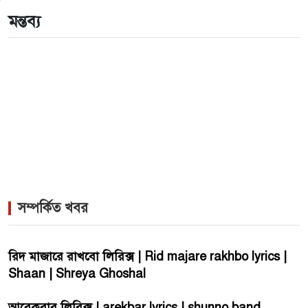
জুটি
মন্তব্য
>
লিসবনে জেমস ও জায়েদ খান: পর্তুগালে প্রবাসীদের বর্ণিল
মেলা
সম্পর্কিত খবর
রিদ মাজারে রাখবো লিরিক্স | Rid majare rakhbo lyrics |
Shaan | Shreya Ghoshal
আরেকবার লিরিক্স | arekbar lyrics | shunno band