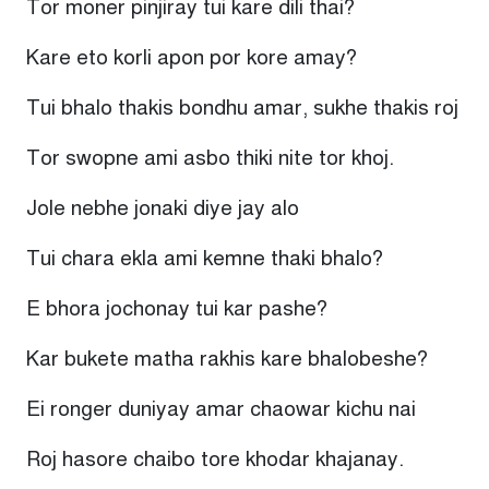
Tor moner pinjiray tui kare dili thai?
Kare eto korli apon por kore amay?
Tui bhalo thakis bondhu amar, sukhe thakis roj
Tor swopne ami asbo thiki nite tor khoj.
Jole nebhe jonaki diye jay alo
Tui chara ekla ami kemne thaki bhalo?
E bhora jochonay tui kar pashe?
Kar bukete matha rakhis kare bhalobeshe?
Ei ronger duniyay amar chaowar kichu nai
Roj hasore chaibo tore khodar khajanay.