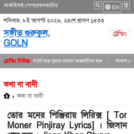
আর্কাইভ
ই-পেপার
কনভার্টার
EN
শনিবার, ৮ই আগস্ট ২০২৬, ২৪শে শ্রাবণ ১৪৩৩
সঙ্গীত গুরুকুল,
ট্রেন্ডিং
GOLN
ব্রেকিং নিউজ :
ন গান ও কনসার্টে ব্যস্ত পূজার সামনে আন্তর্জাতিক মঞ্চ
আকাশ সেন ও নিশি শ
কথা বা বানী
কথা বা বানী
তোর মনের পিঞ্জিরায় লিরিক্স [ Tor
Moner Pinjiray Lyrics] । জিসান