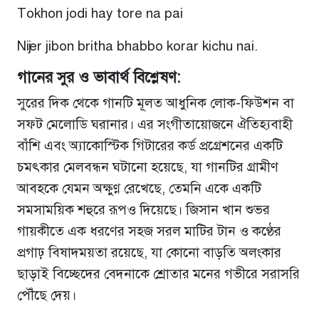
Tokhon jodi hay tore na pai
Nijer jibon britha bhabbo korar kichu nai.
গানের সুর ও ভাবার্থ বিশ্লেষণ:
সুরের দিক থেকে গানটি মূলত আধুনিক লোক-ফিউশন বা
সফট মেলোডি ঘরানার। এর সংগীতায়োজনে ঐতিহ্যবাহী
বাঁশি এবং অ্যাকোস্টিক গিটারের কর্ড প্রগ্রেশনের একটি
চমৎকার মেলবন্ধন ঘটানো হয়েছে, যা গানটির গ্রামীণ
আবহকে যেমন অক্ষুণ্ণ রেখেছে, তেমনি একে একটি
সমসাময়িক শহুরে রূপও দিয়েছে। জিসান খান শুভর
গায়কীতে এক ধরণের সহজ সরল মাটির টান ও কণ্ঠের
প্রগাঢ় বিষাদময়তা রয়েছে, যা কোনো বাড়তি অলংকার
ছাড়াই বিচ্ছেদের বেদনাকে শ্রোতার মনের গভীরে সরাসরি
পৌঁছে দেয়।