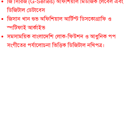
জি সিরিজ (G-Series) অফিশিয়াল মিউজিক লেবেল এবং
ডিজিটাল ডেটাবেস
জিসান খান শুভ অফিশিয়াল আর্টিস্ট ডিসকোগ্রাফি ও
স্পটিফাই আর্কাইভ
সমসাময়িক বাংলাদেশি লোক-ফিউশন ও আধুনিক পপ
সংগীতের পর্যালোচনা ভিত্তিক ডিজিটাল নথিপত্র।