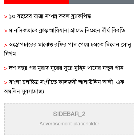
>
১০ বছরের যাত্রা সম্পন্ন করল ব্ল্যাকপিঙ্ক
>
মানসিকভাবে ক্লান্ত আরিয়ানা গ্রান্ডে নিচ্ছেন দীর্ঘ বিরতি
>
অস্ত্রোপচারের মাঝেও রফির গান গেয়ে চমকে দিলেন সোনু
নিগম
>
দশ বছর পর মুরাদ নূরের সুরে মুহিন খানের নতুন গান
>
বাংলা চলচ্চিত্র সংগীতে কালজয়ী আলাউদ্দিন আলী: এক
অমলিন সুরসাম্রাজ্য
>
বাংলা গানের উপেক্ষিত কিংবদন্তি গীতিকার শিবদাস
SIDEBAR_2
বন্দ্যোপাধ্যায়
Advertisement placeholder
>
অপূর্বের একক সংগীতানুষ্ঠান আজ নিউইয়র্কে