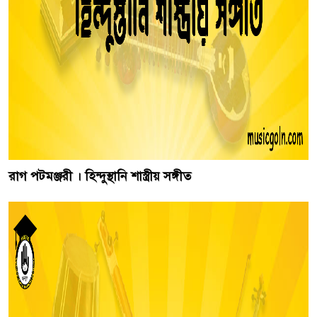
রাগ পটমঞ্জরী । হিন্দুস্থানি শাস্ত্রীয় সঙ্গীত