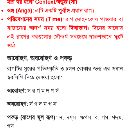
মন্ত্রী স্বর হলো
Context/ষড়্‌জ (সা)
।
অঙ্গ (Anga):
এটি একটি
পূর্বাঙ্গ
প্রধান রাগ।
পরিবেশনের সময় (Time):
রাগ মোহনকোষ গাওয়ার বা
বাজানোর আদর্শ সময় হলো
দিবাভাগ
। দিনের আলোয়
এই রাগের স্বরগুলোর সৌন্দর্য সবচেয়ে দারুণভাবে ফুটে
ওঠে।
আরোহণ, অবরোহণ ও পকড়
রাগটির সুরের গতিপ্রকৃতি ও চলন বোঝার জন্য এর প্রধান
স্বরলিপি নিচে দেওয়া হলো:
আরোহণ:
স র গ ম দ ণ র্স
অবরোহণ:
র্স ণ দ ম গ স
পকড় (রাগের মূল রূপ):
স, দ্ণ্‌স, হ্মগস, র, গম, ণদম,
গস