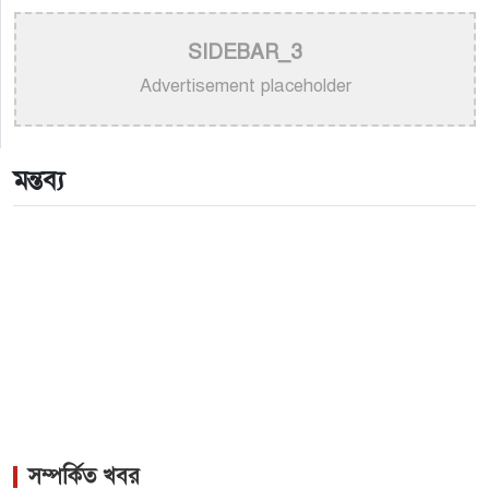
>
হাসান: শিল্পীর প্রতি অসম্মান কোনোভাবেই কাম্য নয়
SIDEBAR_3
>
নতুন গান ও কনসার্টে ব্যস্ত পূজার সামনে আন্তর্জাতিক মঞ্চ
Advertisement placeholder
>
আকাশ সেন ও নিশি শ্রাবণীর নতুন জুটির সৃষ্টি: মুক্তি পেল
‘প্রেমিক ৪২০’
মন্তব্য
সম্পর্কিত খবর