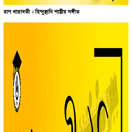
রাগ খাম্বাবতী । হিন্দুস্থানি শাস্ত্রীয় সঙ্গীত