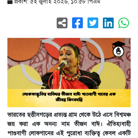
প্রকাশ: ৫ই জুলাই ২০২৬, ১০:৫৮ পিএম
ভারতের ছত্তীসগড়ের প্রত্যন্ত গ্রাম থেকে উঠে এসে বিশ্বমঞ্চ
জয় করা এক অনন্য নাম তীজন বাঈ। ঐতিহ্যবাহী
পাণ্ডবাণী লোকগানের এই পুরোধা ব্যক্তিত্ব কেবল একটি