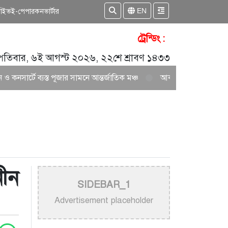
EN
কাইভ
ই-পেপার
কনভার্টার
ট্রেন্ডিং :
্পতিবার, ৬ই আগস্ট ২০২৬, ২২শে শ্রাবণ ১৪৩৩
্ত পূজার সামনে আন্তর্জাতিক মঞ্চ
আকাশ সেন ও নিশি শ্রাবণীর নতুন জুটির সৃ
ীন
SIDEBAR_1
Advertisement placeholder