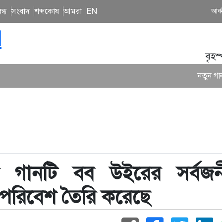
ন্ধ
সংবাদ
শব্দকোষ
আমরা
EN
আর্
N
বৃহস
নতুন গান ও কনসার্টে ব্যস
ল গানটি বব উইরের সর্বজন
 পরিবেশ তৈরি করেছে