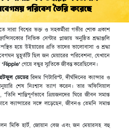
ে সারা বিশ্বের ভক্ত ও সহকর্মীরা গভীর শোক প্রকাশ
্সিসকোর সিভিক সেন্টার প্লাজায় অনুষ্ঠিত শ্রদ্ধাঞ্জলি
উপস্থিত হয়ে উইয়ারের প্রতি তাদের ভালোবাসা ও শ্রদ্ধা
বেগঘন মুহূর্তটি ছিল জন মেয়ারের পরিবেশনা, যেখানে
ন
‘Ripple’
গেয়ে বন্ধুর স্মৃতিকে জীবন্ত করেছিলেন।
্রেটফুল ডেডের
রিদম গিটারিস্ট, দীর্ঘদিনের ক্যান্সার ও
ুয়ারি শেষ নিঃশ্বাস ত্যাগ করেন। তার অফিসিয়াল
 “তিনি শান্তিপূর্ণভাবে প্রিয়জনদের ঘিরে জীবন সমাপ্ত
ে ক্যান্সারের সঙ্গে লড়েছেন, জীবনও তেমনি সমাপ্ত
িত ছিলেন মিকি হার্ট, জোয়ান বেজ এবং জন মেয়ারসহ বহু