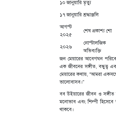
১০ জানুয়ারি
মৃত্যু
১৭ জানুয়ারি
শ্রদ্ধাঞ্জলি
আগস্ট
শেষ প্রকাশ্য শো
২০২৫
নোস্টালজিক
২০২৬
অভিব্যক্তি
জন মেয়ারের আবেগঘন পরিবেশ
এক জীবনের সঙ্গীত, বন্ধুত্ব 
মেয়ারের কথায়, “আমরা একসঙ
ভালোবাসব।”
বব উইয়ারের জীবন ও সঙ্গীত আজও
মনোভাব এবং শিল্পী হিসেবে তা
থাকবে।