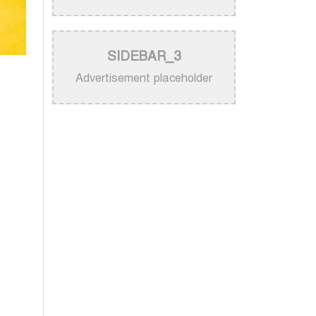
নিজের গান ব্যবহার নিয়ে ক্ষুব্ধ কেটি
পেরি
>
নতুন করে ভাইরাল ‘আজ কেন মন
SIDEBAR_3
উদাসী হয়ে’ গানের পেছনের গল্প
Advertisement placeholder
>
নয় মাসের ছেলেকে মঞ্চে এনে
‘বাবা’ গাইলেন নোবেল
>
বাংলাদেশ বেতারে সুরকার ও
সংগীত পরিচালক হিসেবে
তালিকাভুক্ত হলেন ৯২ শিল্পী
>
একই দিনে জন্ম, সুরের টানে বাঁধা
পড়া বাংলা গানের অমর জুটি
>
লিসবনে জেমস ও জায়েদ খান:
পর্তুগালে প্রবাসীদের বর্ণিল মেলা