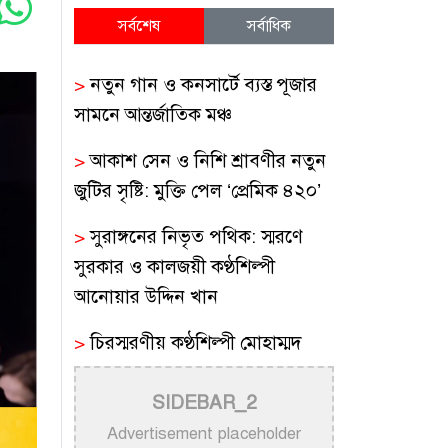
সর্বশেষ
সর্বাধিক
>
নতুন গান ও কনসার্টে ব্যস্ত পূজার
সামনে আন্তর্জাতিক মঞ্চ
>
আকাশ সেন ও নিশি শ্রাবণীর নতুন
জুটির সৃষ্টি: মুক্তি পেল ‘প্রেমিক ৪২০’
>
সুরাঙ্গনের নিভৃত পথিক: স্মরণে
সুরকার ও কালজয়ী কণ্ঠশিল্পী
আনোয়ার উদ্দিন খান
>
চিরস্মরণীয় কণ্ঠশিল্পী মোহাম্মদ
রফির জীবন ও সুরের যাত্রা
SIDEBAR_2
>
ট্রাম্প প্রশাসনের সামরিক ভিডিওতে
Advertisement placeholder