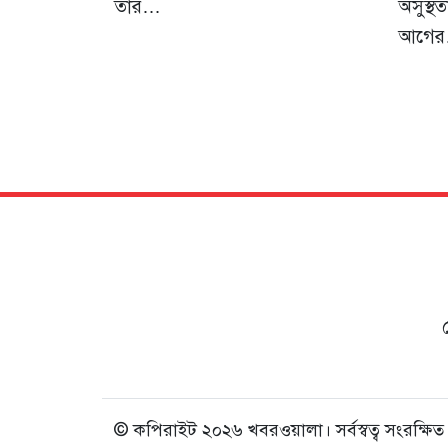
তার…
অসুস্
আগে
© কপিরাইট ২০২৬ খবরওয়ালা। সর্বস্বত্ব সংরক্ষিত