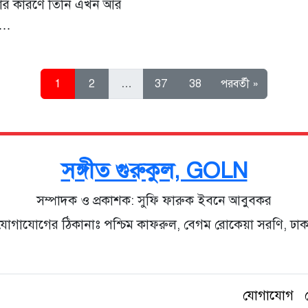
থতার কারণে তিনি এখন আর
র…
1
2
…
37
38
পরবর্তী »
সঙ্গীত গুরুকুল, GOLN
সম্পাদক ও প্রকাশক: সুফি ফারুক ইবনে আবুবকর
যোগাযোগের ঠিকানাঃ পশ্চিম কাফরুল, বেগম রোকেয়া সরণি, ঢাক
যোগাযোগ