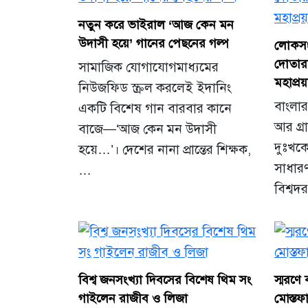
নতুন করে ভাইরাল ‘আজ কেন মন
উদাসী হয়ে’ গানের পেছনের গল্প
লোকসংগ
দোতার
সামাজিক যোগাযোগমাধ্যমের
মহাপ্রয়া
নিউজফিড স্ক্রল করলেই ইদানিং
বাংলার
একটি বিশেষ গান বারবার কানে
আর গ্র
বাজে—‘আজ কেন মন উদাসী
দুঃখক
হয়ে…’। দেশের নানা প্রান্তের শিক্ষক,
সাধারণ 
…
বিশ্ব
বিশ্ব জনসংখ্যা দিবসের বিশেষ থিম সং
স্মরণে 
গাইলেন রাজীব ও লিজা
মোস্তফা