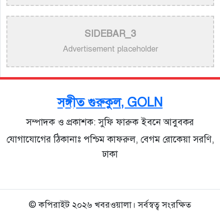
>
নয় মাসের ছেলেকে মঞ্চে এনে ‘বাবা’ গাইলেন নোবেল
>
বাংলাদেশ বেতারে সুরকার ও সংগীত পরিচালক হিসেবে
SIDEBAR_3
তালিকাভুক্ত হলেন ৯২ শিল্পী
Advertisement placeholder
>
একই দিনে জন্ম, সুরের টানে বাঁধা পড়া বাংলা গানের অমর
জুটি
সঙ্গীত গুরুকুল, GOLN
>
লিসবনে জেমস ও জায়েদ খান: পর্তুগালে প্রবাসীদের বর্ণিল
সম্পাদক ও প্রকাশক: সুফি ফারুক ইবনে আবুবকর
মেলা
যোগাযোগের ঠিকানাঃ পশ্চিম কাফরুল, বেগম রোকেয়া সরণি,
ঢাকা
© কপিরাইট ২০২৬ খবরওয়ালা। সর্বস্বত্ব সংরক্ষিত