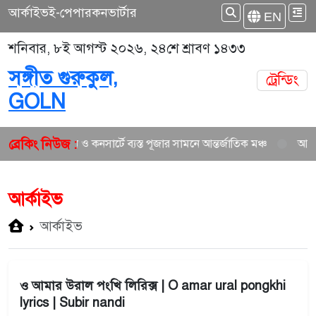
আর্কাইভ
ই-পেপার
কনভার্টার
EN
শনিবার, ৮ই আগস্ট ২০২৬, ২৪শে শ্রাবণ ১৪৩৩
সঙ্গীত গুরুকুল,
ট্রেন্ডিং
GOLN
ব্রেকিং নিউজ :
নতুন গান ও কনসার্টে ব্যস্ত পূজার সামনে আন্তর্জাতিক মঞ্চ
আকাশ সে
আর্কাইভ
আর্কাইভ
ও আমার উরাল পংখি লিরিক্স | O amar ural pongkhi
lyrics | Subir nandi