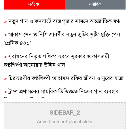
সর্বশেষ
সর্বাধিক
>
নতুন গান ও কনসার্টে ব্যস্ত পূজার সামনে আন্তর্জাতিক মঞ্চ
>
আকাশ সেন ও নিশি শ্রাবণীর নতুন জুটির সৃষ্টি: মুক্তি পেল
‘প্রেমিক ৪২০’
>
সুরাঙ্গনের নিভৃত পথিক: স্মরণে সুরকার ও কালজয়ী
কণ্ঠশিল্পী আনোয়ার উদ্দিন খান
>
চিরস্মরণীয় কণ্ঠশিল্পী মোহাম্মদ রফির জীবন ও সুরের যাত্রা
>
ট্রাম্প প্রশাসনের সামরিক ভিডিওতে নিজের গান ব্যবহার
নিয়ে ক্ষুব্ধ কেটি পেরি
SIDEBAR_2
>
নতুন করে ভাইরাল ‘আজ কেন মন উদাসী হয়ে’ গানের
পেছনের গল্প
Advertisement placeholder